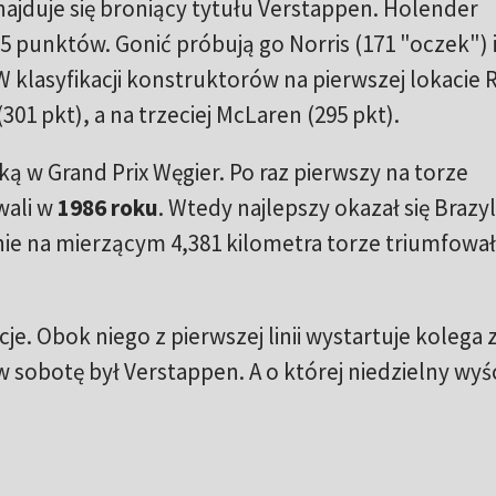
jduje się broniący tytułu Verstappen. Holender
 punktów. Gonić próbują go Norris (171 "oczek") 
W klasyfikacji konstruktorów na pierwszej lokacie 
 (301 pkt), a na trzeciej McLaren (295 pkt).
ą w Grand Prix Węgier. Po raz pierwszy na torze
wali w
1986 roku
. Wtedy najlepszy okazał się Brazyl
ie na mierzącym 4,381 kilometra torze triumfowa
je. Obok niego z pierwszej linii wystartuje kolega 
 w sobotę był Verstappen. A o której niedzielny wyś