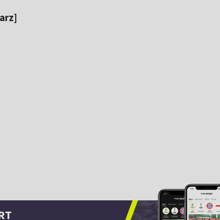
arz]
RT