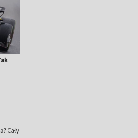
Tak
a? Cały