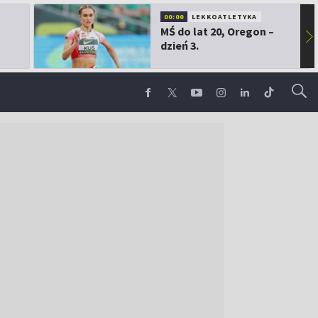
00:00
LEKKOATLETYKA
MŚ do lat 20, Oregon –
▶
dzień 3.