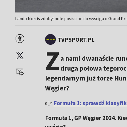
Lando Norris zdobył pole posistion do wyścigu o Grand Pri
TVPSPORT.PL
Z
a nami dwanaście rund
druga połowa tegorocz
legendarnym już torze Hung
Węgier?
👉
Formuła 1: sprawdź klasyfik
Formuła 1, GP Węgier 2024. Kied
wyścig?