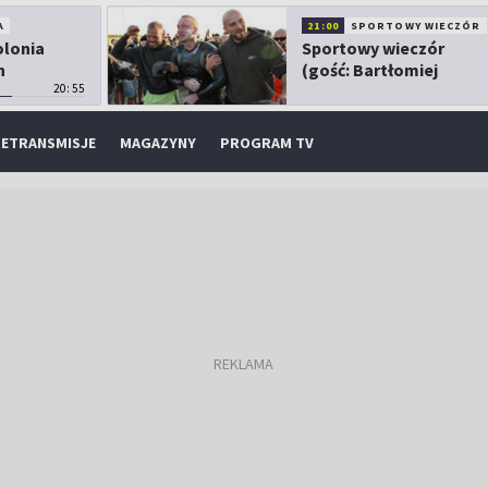
A
21:00
SPORTOWY WIECZÓR
olonia
Sportowy wieczór
h
(gość: Bartłomiej
20:55
Kubkowski)
ETRANSMISJE
MAGAZYNY
PROGRAM TV