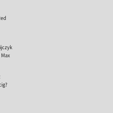
i
Red
ijczyk
ł Max
z
cig?