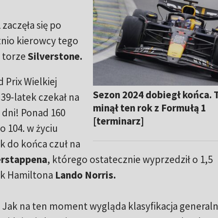
zaczęła się po
nio kierowcy tego
m torze
Silverstone.
 Prix Wielkiej
Sezon 2024 dobiegł końca. 
. 39-latek czekał na
minął ten rok z Formułą 1
 dni! Ponad 160
[terminarz]
o 104. w życiu
k do końca czuł na
rstappena
, którego ostatecznie wyprzedził o 1,5
ak Hamiltona
Lando Norris.
 Jak na ten moment wygląda klasyfikacja generaln