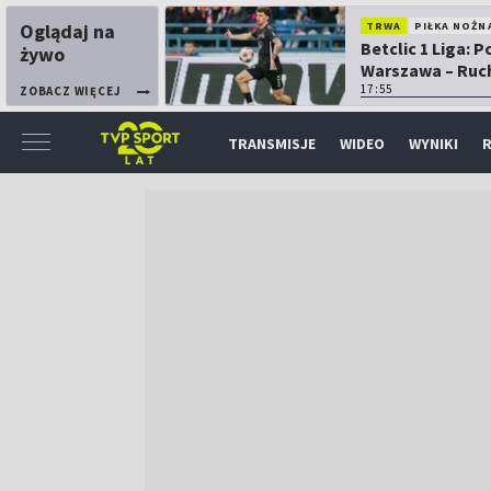
Oglądaj na
TRWA
PIŁKA NOŻN
Betclic 1 Liga: P
żywo
Warszawa – Ruc
Chorzów
17:55
ZOBACZ WIĘCEJ
TRANSMISJE
WIDEO
WYNIKI
R