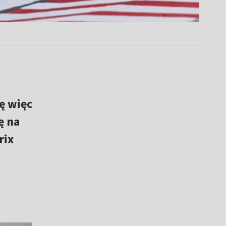
ę więc
ę na
rix