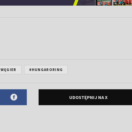
 WĘGIER
#HUNGARORING
UDOSTĘPNIJ NA X