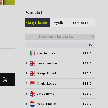
Formuła 1
Klasyfikacje
Wyniki
Terminarz
Pkt
1
Kimi Antonelli
219.0
2
Lewis Hamilton
169.0
3
George Russell
160.0
4
Charles Leclerc
138.0
5
Lando Norris
128.0
6
Max Verstappen
109.0