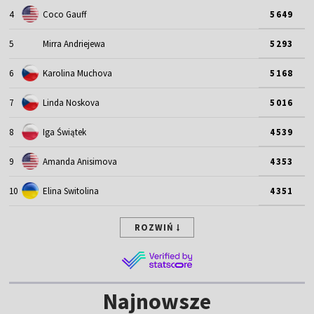
4
Coco Gauff
5649
5
Mirra Andriejewa
5293
6
Karolina Muchova
5168
7
Linda Noskova
5016
8
Iga Świątek
4539
9
Amanda Anisimova
4353
10
Elina Switolina
4351
ROZWIŃ
Najnowsze