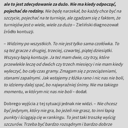
ale to jest zdecydowanie za dużo. Nie ma kiedy odpocząć,
pojechać do rodziny.
Nie będę narzekał, bo każdy chce być na
szczycie, pojechać na te turnieje, ale zgadzam się z faktem, że
turniejów jest o wiele, wiele za dużo
– Zieliński diagnozował
źródło kontuzji.
–
Widzimy po wszystkich. To nie jest tylko sama czołówka. To
są też gracze z drugiej, trzeciej, czwartej, piątej dziesiątki.
Wszyscy łapią kontuzje. Ja też mam dwie, czy trzy, które
przewlekle leczę od dwóch czy trzech miesięcy i nie mam kiedy
wyleczyć, bo cały czas gramy. Zmagam się z przeciążeniami,
stanami zapalnymi. Jak wstajemy z łóżka rano i nic nas nie boli,
to idziemy dalej spać, bo najwyraźniej śnimy. Nie ma takiego
momentu, w którym nic nas nie boli
– dodał.
Dobrego wyjścia z tej sytuacji jednak nie widzi. –
Nie chcesz
być jedynym, który nie gra, bo jeżeli nie grasz, to inni łapią
punkty i ściągają cię w rankingu. To jest taki troszkę wyścig
szczurów. Trzeba być bardzo rozsądnym i bardzo dobrze