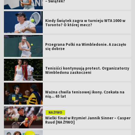
– Świątek?
Kiedy Świątek zagra w turnieju WTA 1000 w
Toronto? O której mecz?
Przegrana Polki na Wimbledonie. A zaczęło
się dobrze
Tenisiści kontynuują protest. Organizatorzy
Wimbledonu zaskoczeni
Ważna chwila tenisowej ikony. Czekała na
nią... 65 lat
NA ŻYWO
Wielki finał w Rzymie! Jannik Sinner – Casper
Ruud [NA ŻYWO]