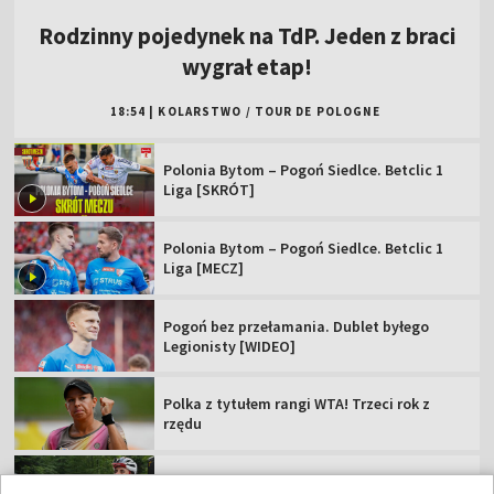
Polonia Bytom – Pogoń Siedlce. Betclic 1
Liga [MECZ]
Pogoń bez przełamania. Dublet byłego
Legionisty [WIDEO]
Polka z tytułem rangi WTA! Trzeci rok z
rzędu
Posłuchał rad Rafała Majki i... wygrał etap
TdP
Rewanż Świątek za Roland Garros. "Jestem
ciekawa, co Iga zmieni"