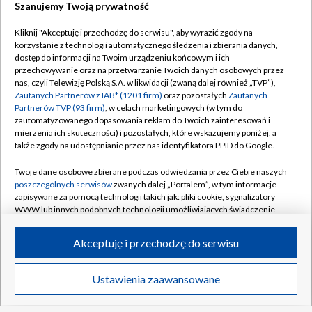
TVP
Szanujemy Twoją prywatność
Abonament TVP
Regulamin TVP
Kliknij "Akceptuję i przechodzę do serwisu", aby wyrazić zgody na
Polityka prywatności
Sklep TVP
korzystanie z technologii automatycznego śledzenia i zbierania danych,
dostęp do informacji na Twoim urządzeniu końcowym i ich
Biuro Reklamy
Moje zgody
przechowywanie oraz na przetwarzanie Twoich danych osobowych przez
nas, czyli Telewizję Polską S.A. w likwidacji (zwaną dalej również „TVP”),
Oferta Handlowa
Biuro reklamy
Zaufanych Partnerów z IAB* (1201 firm)
oraz pozostałych
Zaufanych
Partnerów TVP (93 firm)
, w celach marketingowych (w tym do
Telegazeta ogłoszenia
Kontakt
zautomatyzowanego dopasowania reklam do Twoich zainteresowań i
Emisja w TVP
mierzenia ich skuteczności) i pozostałych, które wskazujemy poniżej, a
także zgody na udostępnianie przez nas identyfikatora PPID do Google.
Kanały
Rada Programowa
Twoje dane osobowe zbierane podczas odwiedzania przez Ciebie naszych
Ogłoszenia przetargowe
poszczególnych serwisów
zwanych dalej „Portalem”, w tym informacje
©2026 Telewizja Polska Spółka Akcyjna w likwidacji
zapisywane za pomocą technologii takich jak: pliki cookie, sygnalizatory
Akademia Telewizyjna
WWW lub innych podobnych technologii umożliwiających świadczenie
Informacje o nadawcy
dopasowanych i bezpiecznych usług, personalizację treści oraz reklam,
udostępnianie funkcji mediów społecznościowych oraz analizowanie
Akceptuję i przechodzę do serwisu
Centrum informacji TVP
ruchu w Internecie.
System NOS
Twoje dane osobowe zbierane podczas odwiedzania przez Ciebie
Ustawienia zaawansowane
News
Transmisje
Wideo
Więcej
poszczególnych serwisów
na Portalu, takie jak adresy IP, identyfikatory
Zgłoś program (ROPAT)
Twoich urządzeń końcowych i identyfikatory plików cookie, informacje o
DO GÓRY
Twoich wyszukiwaniach w serwisach Portalu czy historia odwiedzin będą