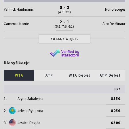
0 - 2
Yannick Hanfmann
Nuno Borges
(4:6, 2:6)
2 - 1
Cameron Norrie
Alex De Minaur
(5:7, 7:6, 6:1)
ZOBACZ WIĘCEJ
Klasyfikacje
WTA
ATP
WTA Debel
ATP Debel
Pkt
1
Aryna Sabalenka
8550
2
Jelena Rybakina
8056
3
Jessica Pegula
6300