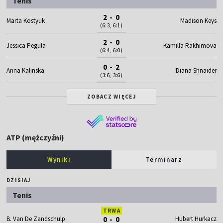
Tenis
2 - 0
Marta Kostyuk
Madison Keys
(6:3, 6:1)
2 - 0
Jessica Pegula
Kamilla Rakhimova
(6:4, 6:0)
0 - 2
Anna Kalinska
Diana Shnaider
(3:6, 3:6)
ZOBACZ WIĘCEJ
ATP (mężczyźni)
Wyniki
Terminarz
DZISIAJ
Tenis
TRWA
B. Van De Zandschulp
0 - 0
Hubert Hurkacz