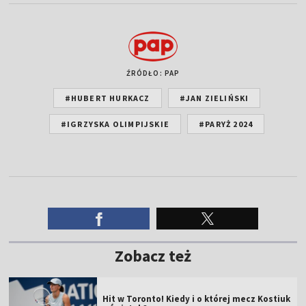
ŹRÓDŁO: PAP
#HUBERT HURKACZ
#JAN ZIELIŃSKI
#IGRZYSKA OLIMPIJSKIE
#PARYŻ 2024
Zobacz też
Hit w Toronto! Kiedy i o której mecz Kostiuk