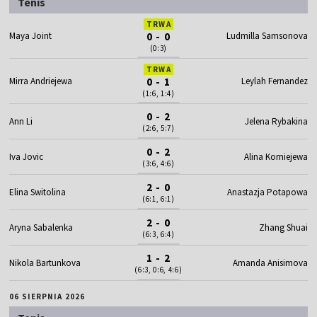
Tenis
TRWA
Maya Joint
0 - 0
Ludmilla Samsonova
(0:3)
TRWA
Mirra Andriejewa
0 - 1
Leylah Fernandez
(1:6, 1:4)
0 - 2
Ann Li
Jelena Rybakina
(2:6, 5:7)
0 - 2
Iva Jovic
Alina Korniejewa
(3:6, 4:6)
2 - 0
Elina Switolina
Anastazja Potapowa
(6:1, 6:1)
2 - 0
Aryna Sabalenka
Zhang Shuai
(6:3, 6:4)
1 - 2
Nikola Bartunkova
Amanda Anisimova
(6:3, 0:6, 4:6)
06 SIERPNIA 2026