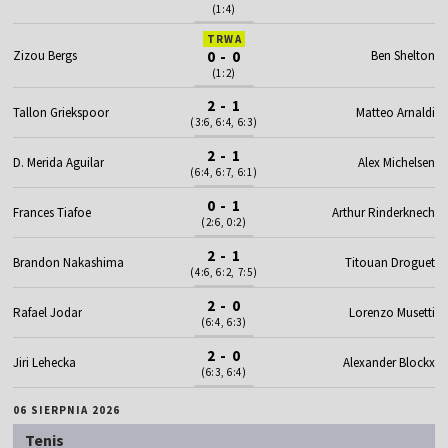
(1:4)
TRWA
Zizou Bergs
0 - 0
Ben Shelton
(1:2)
2 - 1
Tallon Griekspoor
Matteo Arnaldi
(3:6, 6:4, 6:3)
2 - 1
D. Merida Aguilar
Alex Michelsen
(6:4, 6:7, 6:1)
0 - 1
Frances Tiafoe
Arthur Rinderknech
(2:6, 0:2)
2 - 1
Brandon Nakashima
Titouan Droguet
(4:6, 6:2, 7:5)
2 - 0
Rafael Jodar
Lorenzo Musetti
(6:4, 6:3)
2 - 0
Jiri Lehecka
Alexander Blockx
(6:3, 6:4)
06 SIERPNIA 2026
Tenis