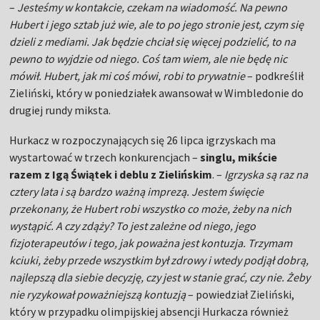
–
Jesteśmy w kontakcie, czekam na wiadomość. Na pewno
Hubert i jego sztab już wie, ale to po jego stronie jest, czym się
dzieli z mediami. Jak będzie chciał się więcej podzielić, to na
pewno to wyjdzie od niego. Coś tam wiem, ale nie będę nic
mówił. Hubert, jak mi coś mówi, robi to prywatnie
– podkreślił
Zieliński, który w poniedziałek awansował w Wimbledonie do
drugiej rundy miksta.
Hurkacz w rozpoczynających się 26 lipca igrzyskach ma
wystartować w trzech konkurencjach –
singlu, mikście
razem z Igą Świątek i deblu z Zielińskim
. –
Igrzyska są raz na
cztery lata i są bardzo ważną imprezą. Jestem święcie
przekonany, że Hubert robi wszystko co może, żeby na nich
wystąpić. A czy zdąży? To jest zależne od niego, jego
fizjoterapeutów i tego, jak poważna jest kontuzja. Trzymam
kciuki, żeby przede wszystkim był zdrowy i wtedy podjął dobrą,
najlepszą dla siebie decyzję, czy jest w stanie grać, czy nie. Żeby
nie ryzykował poważniejszą kontuzją
– powiedział Zieliński,
który w przypadku olimpijskiej absencji Hurkacza również