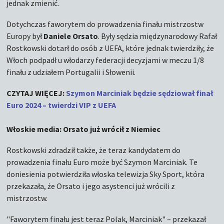
jednak zmienić.
Dotychczas faworytem do prowadzenia finału mistrzostw
Europy był
Daniele Orsato
. Były sędzia międzynarodowy Rafał
Rostkowski dotarł do osób z UEFA, które jednak twierdziły, że
Włoch podpadł u włodarzy federacji decyzjami w meczu 1/8
finału z udziałem Portugalii i Słowenii.
CZYTAJ WIĘCEJ:
Szymon Marciniak będzie sędziował finał
Euro 2024 – twierdzi VIP z UEFA
Włoskie media: Orsato już wrócił z Niemiec
Rostkowski zdradził także, że teraz kandydatem do
prowadzenia finału Euro może być Szymon Marciniak. Te
doniesienia potwierdziła włoska telewizja Sky Sport, która
przekazała, że Orsato i jego asystenci już wrócili z
mistrzostw.
"Faworytem finału jest teraz Polak, Marciniak" – przekazał