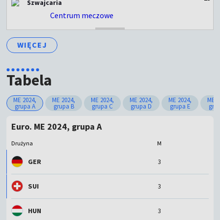
Szwajcaria
Centrum meczowe
ZAKOŃCZONY
WIĘCEJ
Tabela
ME 2024,
ME 2024,
ME 2024,
ME 2024,
ME 2024,
ME 2
grupa A
grupa B
grupa C
grupa D
grupa E
gru
Euro. ME 2024, grupa A
Drużyna
M
GER
3
SUI
3
HUN
3