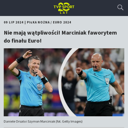
09 LIP 2024
|
PIŁKA NOŻNA
/
EURO 2024
Nie mają wątpliwości! Marciniak faworytem
do finału Euro!
Daniele Orsato i Szymon Marciniak (fot. Getty Images)