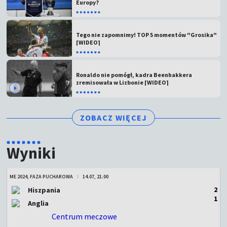
Europy?
Tego nie zapomnimy! TOP 5 momentów "Grosika"
[WIDEO]
Ronaldo nie pomógł, kadra Beenhakkera
zremisowała w Lizbonie [WIDEO]
ZOBACZ WIĘCEJ
Wyniki
ME 2024, FAZA PUCHAROWA
14.07, 21:00
2
Hiszpania
1
Anglia
Centrum meczowe
ZAKOŃCZONY