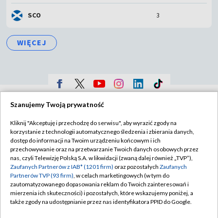
SCO
3
WIĘCEJ
TVP
Szanujemy Twoją prywatność
Abonament TVP
Regulamin TVP
Kliknij "Akceptuję i przechodzę do serwisu", aby wyrazić zgody na
Polityka prywatności
Sklep TVP
korzystanie z technologii automatycznego śledzenia i zbierania danych,
dostęp do informacji na Twoim urządzeniu końcowym i ich
Biuro Reklamy
Moje zgody
przechowywanie oraz na przetwarzanie Twoich danych osobowych przez
nas, czyli Telewizję Polską S.A. w likwidacji (zwaną dalej również „TVP”),
Oferta Handlowa
Biuro reklamy
Zaufanych Partnerów z IAB* (1201 firm)
oraz pozostałych
Zaufanych
Partnerów TVP (93 firm)
, w celach marketingowych (w tym do
Telegazeta ogłoszenia
Kontakt
zautomatyzowanego dopasowania reklam do Twoich zainteresowań i
mierzenia ich skuteczności) i pozostałych, które wskazujemy poniżej, a
Emisja w TVP
także zgody na udostępnianie przez nas identyfikatora PPID do Google.
Kanały
Rada Programowa