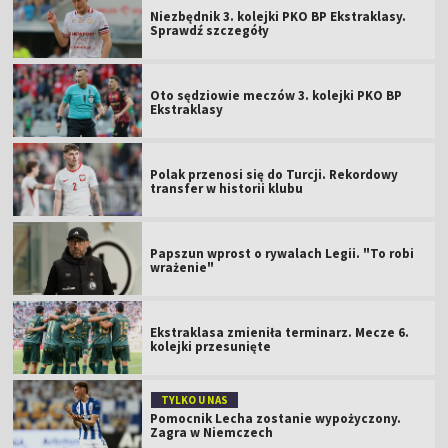
Niezbędnik 3. kolejki PKO BP Ekstraklasy.
Sprawdź szczegóły
Oto sędziowie meczów 3. kolejki PKO BP
Ekstraklasy
Polak przenosi się do Turcji. Rekordowy
transfer w historii klubu
Papszun wprost o rywalach Legii. "To robi
wrażenie"
Ekstraklasa zmieniła terminarz. Mecze 6.
kolejki przesunięte
TYLKO U NAS
Pomocnik Lecha zostanie wypożyczony.
Zagra w Niemczech