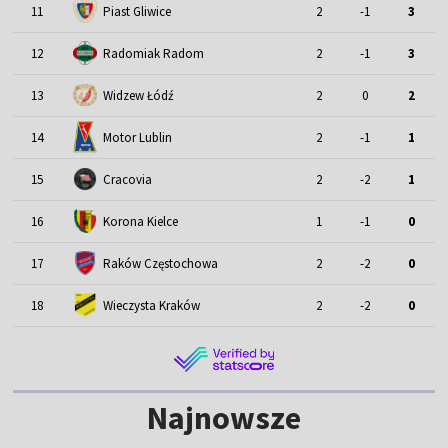
11
Piast Gliwice
2
-1
3
12
Radomiak Radom
2
-1
3
13
Widzew Łódź
2
0
2
Motor Lublin
14
2
-1
1
15
Cracovia
2
-2
1
16
Korona Kielce
1
-1
0
17
Raków Częstochowa
2
-2
0
18
Wieczysta Kraków
2
-2
0
Najnowsze