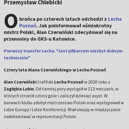
Przemysław Chlebicki
O
brońca po czterech latach odchodzi z
Lecha
Poznań
. Jak poinformował ośmiokrotny
mistrz Polski, Alan Czerwiński zdecydował się na
przenosiny do GKS-u Katowice.
Pierwszy transfer Lecha. "Jest piłkarzem niezbyt dobrym
technicznie"
Cztery lata Alana Czerwińskiego w Lechu Poznań
Alan Czerwiński
trafił do
Lecha Poznań
w 2020 roku z
Zagłębia Lubin
. Od tamtej pory wystąpił w 113 meczach, w
których strzelił cztery gole i zaliczył dziesięć asyst. W
barwach klubu zdobył mistrzostwo Polski oraz występował w
Lidze Europy i Lidze Konferencji. Miał okazję w międzyczasie
zadebiutować w reprezentacji Polski.