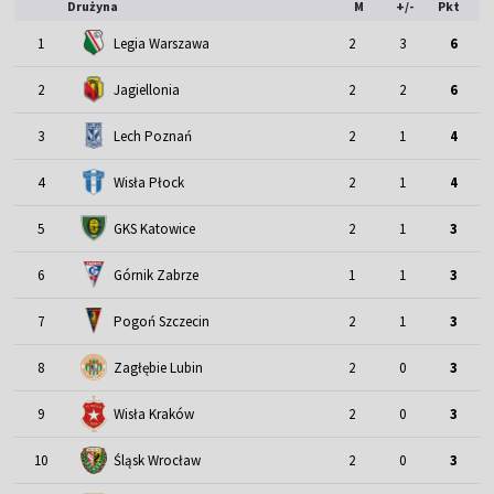
Drużyna
M
+/-
Pkt
1
Legia Warszawa
2
3
6
2
Jagiellonia
2
2
6
3
Lech Poznań
2
1
4
4
Wisła Płock
2
1
4
5
GKS Katowice
2
1
3
6
Górnik Zabrze
1
1
3
7
Pogoń Szczecin
2
1
3
8
Zagłębie Lubin
2
0
3
9
Wisła Kraków
2
0
3
Śląsk Wrocław
10
2
0
3