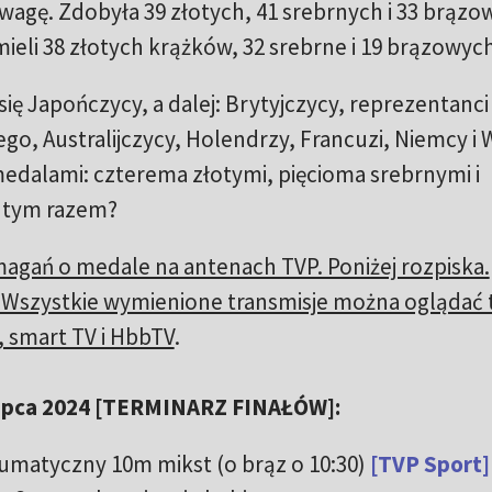
wagę. Zdobyła 39 złotych, 41 srebrnych i 33 brązo
eli 38 złotych krążków, 32 srebrne i 19 brązowyc
się Japończycy, a dalej: Brytyjczycy, reprezentanci
go, Australijczycy, Holendrzy, Francuzi, Niemcy i W
medalami: czterema złotymi, pięcioma srebrnymi i
e tym razem?
agań o medale na antenach TVP. Poniżej rozpiska.
 Wszystkie wymienione transmisje można oglądać 
, smart TV i HbbTV
.
7 lipca 2024 [TERMINARZ FINAŁÓW]:
eumatyczny 10m mikst (o brąz o 10:30)
[TVP Sport]