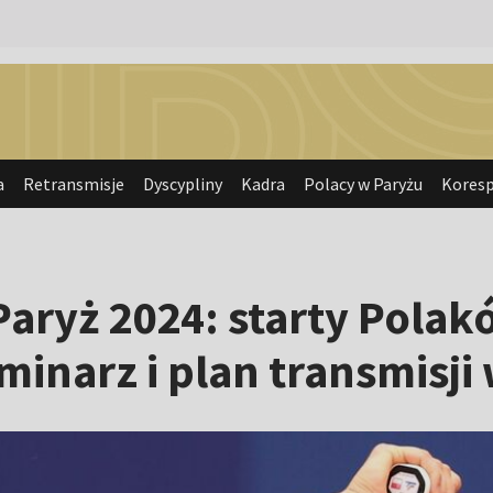
a
Retransmisje
Dyscypliny
Kadra
Polacy w Paryżu
Kores
Paryż 2024: starty Polak
minarz i plan transmisji