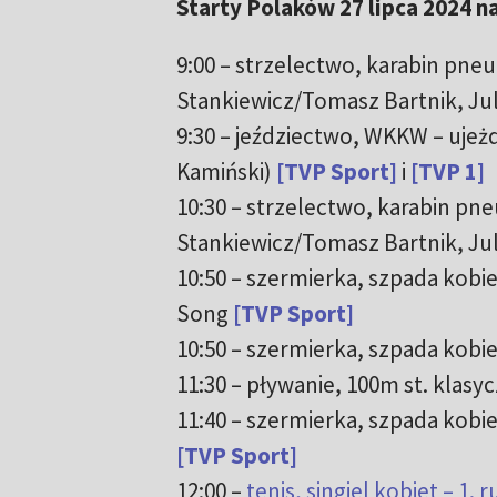
Starty Polaków 27 lipca 2024 na
9:00 – strzelectwo, karabin pne
Stankiewicz/Tomasz Bartnik, Jul
9:30 – jeździectwo, WKKW – ujeż
Kamiński)
[TVP Sport]
i
[TVP 1]
10:30 – strzelectwo, karabin pn
Stankiewicz/Tomasz Bartnik, Ju
10:50 – szermierka, szpada kobi
Song
[TVP Sport]
10:50 – szermierka, szpada kobiet –
11:30 – pływanie, 100m st. klas
11:40 – szermierka, szpada kobiet
[TVP Sport]
12:00 –
tenis, singiel kobiet – 1.