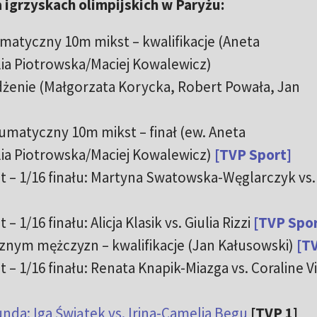
 igrzyskach olimpijskich w Paryżu:
umatyczny 10m mikst – kwalifikacje (Aneta
ia Piotrowska/Maciej Kowalewicz)
dżenie (Małgorzata Korycka, Robert Powała, Jan
eumatyczny 10m mikst – finał (ew. Aneta
lia Piotrowska/Maciej Kowalewicz)
[TVP Sport]
et – 1/16 finału: Martyna Swatowska-Węglarczyk vs.
 1/16 finału: Alicja Klasik vs. Giulia Rizzi
[TVP Spor
ycznym mężczyzn – kwalifikacje (Jan Kałusowski)
[TV
 – 1/16 finału: Renata Knapik-Miazga vs. Coraline Vi
 runda: Iga Świątek vs. Irina-Camelia Begu
[TVP 1]