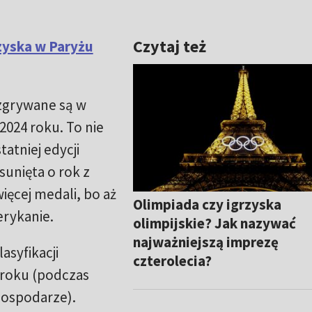
Czytaj też
zyska w Paryżu
ozgrywane są w
 2024 roku. To nie
tatniej edycji
sunięta o rok z
ęcej medali, bo aż
Olimpiada czy igrzyska
erykanie.
olimpijskie? Jak nazywać
najważniejszą imprezę
syfikacji
czterolecia?
 roku (podczas
 gospodarze).