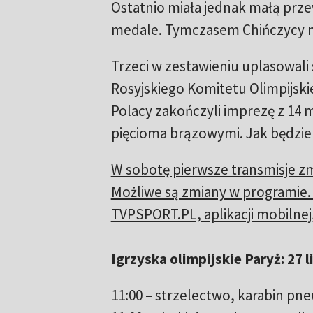
Ostatnio miała jednak małą prze
medale. Tymczasem Chińczycy mi
Trzeci w zestawieniu uplasowali 
Rosyjskiego Komitetu Olimpijskie
Polacy zakończyli imprezę z 14 
pięcioma brązowymi. Jak będzi
W sobotę pierwsze transmisje zm
Możliwe są zmiany w programie.
TVPSPORT.PL, aplikacji mobilnej
Igrzyska olimpijskie Paryż: 2
11:00 – strzelectwo, karabin pn