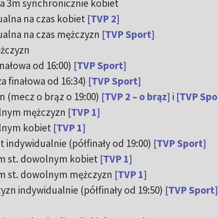
na 3m synchronicznie kobiet
ualna na czas kobiet
[TVP 2]
dualna na czas mężczyzn
[TVP Sport]
ężczyzn
finałowa od 16:00)
[TVP Sport]
za finałowa od 16:34)
[TVP Sport]
zn (mecz o brąz o 19:00)
[TVP 2 – o brąz]
i
[TVP Spo
wolnym mężczyzn
[TVP 1]
olnym kobiet
[TVP 1]
t indywidualnie (półfinały od 19:00)
[TVP Sport]
0 m st. dowolnym kobiet
[TVP 1]
00 m st. dowolnym mężczyzn
[TVP 1]
yzn indywidualnie (półfinały od 19:50)
[TVP Sport]