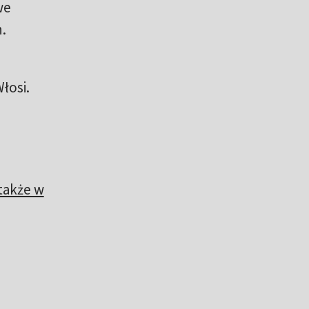
we
h.
łosi.
także w