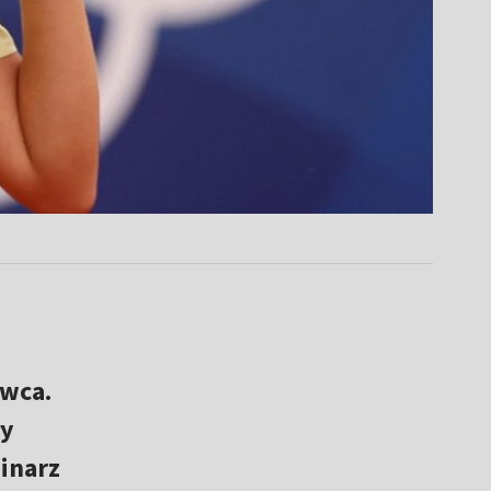
owca.
ły
inarz