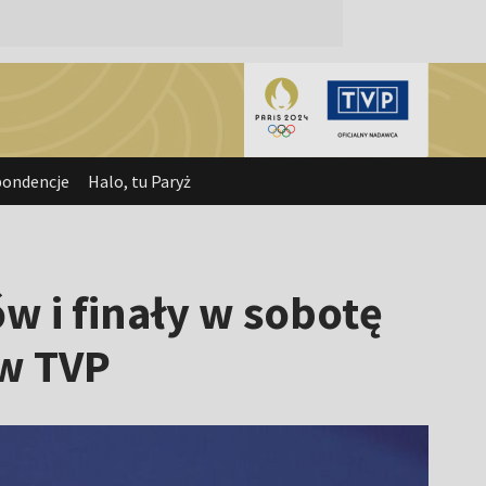
pondencje
Halo, tu Paryż
ów i finały w sobotę
 w TVP