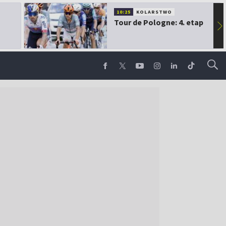
10:25
KOLARSTWO
Tour de Pologne: 4. etap
▶