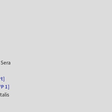
 Sera
t]
P 1]
talis