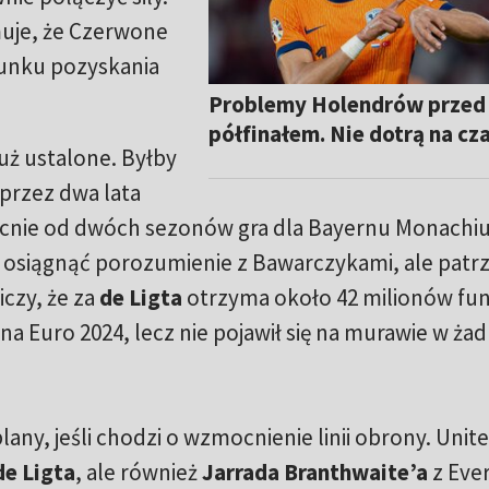
uje, że Czerwone
runku pozyskania
Problemy Holendrów przed
półfinałem. Nie dotrą na cz
uż ustalone. Byłby
przez dwa lata
ecnie od dwóch sezonów gra dla Bayernu Monachi
 osiągnąć porozumienie z Bawarczykami, ale patrz
iczy, że za
de Ligta
otrzyma około 42 milionów fu
na Euro 2024, lecz nie pojawił się na murawie w ża
any, jeśli chodzi o wzmocnienie linii obrony. Unit
de Ligta
, ale również
Jarrada Branthwaite’a
z Eve