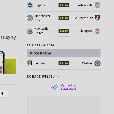
Brighton
Aston Villa
13:00
Manchester
Bournemouth
13:00
City
Newcastle
Liverpool
15:30
United
 drużyny
24 SIERPNIA 2026
Piłka nożna
Fulham
Chelsea
19:00
ZOBACZ WIĘCEJ
UM