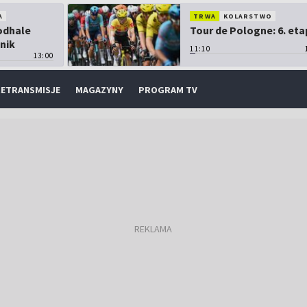
A
TRWA
KOLARSTWO
Podhale
Tour de Pologne: 6. eta
nik
11:10
13:00
ETRANSMISJE
MAGAZYNY
PROGRAM TV