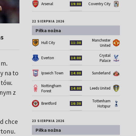
Arsenal
Coventry City
19:00
22 SIERPNIA 2026
Piłka nożna
as
Manchester
Hull City
11:30
United
Crystal
Everton
14:00
Palace
um.
y na to
Ipswich Town
Sunderland
14:00
ntów.
Nottingham
Leeds United
14:00
Forest
dnym z
Tottenham
Brentford
16:30
Hotspur
ed chce
23 SIERPNIA 2026
Piłka nożna
rtonu.