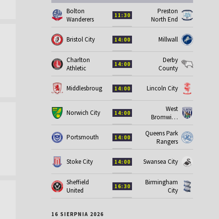
Bolton
Preston
11:30
Wanderers
North End
Bristol City
Millwall
14:00
Charlton
Derby
14:00
Athletic
County
Middlesbrough
Lincoln City
14:00
West
Norwich City
14:00
Bromwich
Albion
Queens Park
Portsmouth
14:00
Rangers
Stoke City
Swansea City
14:00
Sheffield
Birmingham
16:30
United
City
16 SIERPNIA 2026