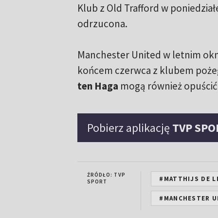
Klub z Old Trafford w poniedział
odrzucona.
Manchester United w letnim ok
końcem czerwca z klubem pożeg
ten Haga
mogą również opuścić
Pobierz aplikację
TVP SPO
ŹRÓDŁO: TVP
#MATTHIJS DE L
SPORT
#MANCHESTER U