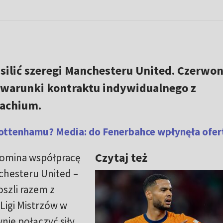
silić szeregi Manchesteru United. Czerwo
 warunki kontraktu indywidualnego z
achium.
Tottenhamu? Media: do Fenerbahce wpłynęła ofer
Czytaj też
omina współpracę
hesteru United –
oszli razem z
Ligi Mistrzów w
ie połączyć siły.