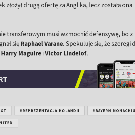
ek złożył drugą ofertę za Anglika, lecz została ona
nie transferowym musi wzmocnić defensywę, bo z
nał się
Raphael Varane
. Spekuluje się, że szeregi
Harry Maguire
i
Victor Lindelof
.
RT
IGT
#REPREZENTACJA HOLANDII
#BAYERN MONACHI
NITED