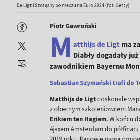
De Ligt i Szczęsny po meczu na Euro 2024 (fot. Getty)
Piotr Gawroński
M
atthijs de Ligt
ma za
Diabły dogadały już
zawodnikiem Bayernu Mon
Sebastian Szymański trafi do 
Matthijs de Ligt
doskonale wsp
z obecnym szkoleniowcem Manc
Erikiem ten Hagiem
. W końcu d
Ajaxem Amsterdam do półfinału 
2019 roku. Panowie mogą ponown