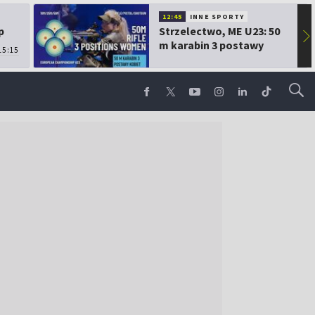
12:45
INNE SPORTY
p
Strzelectwo, ME U23: 50
▶
m karabin 3 postawy
15:15
kobiet