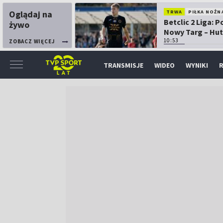
Oglądaj na
TRWA
PIŁKA NOŻN
Betclic 2 Liga: 
żywo
Nowy Targ – Hut
Kraków
10:53
ZOBACZ WIĘCEJ
TRANSMISJE
WIDEO
WYNIKI
R