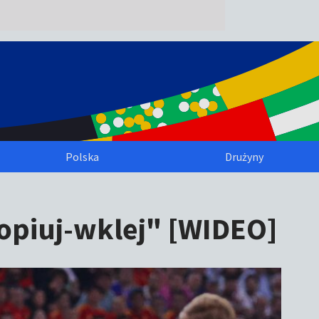
Polska
Drużyny
kopiuj-wklej" [WIDEO]