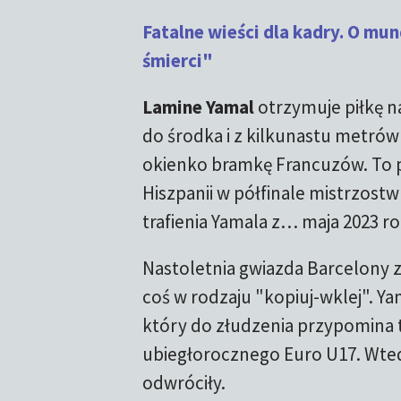
Fatalne wieści dla kadry. O mun
śmierci"
Lamine Yamal
otrzymuje piłkę n
do środka i z kilkunastu metrów
okienko bramkę Francuzów. To p
Hiszpanii w półfinale mistrzostw
trafienia Yamala z… maja 2023 ro
Nastoletnia gwiazda Barcelony 
coś w rodzaju "kopiuj-wklej". Yam
który do złudzenia przypomina 
ubiegłorocznego Euro U17. Wtedy 
odwróciły.