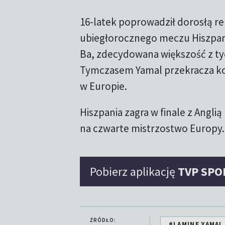
16-latek poprowadził dorosłą re
ubiegłorocznego meczu Hiszpania 
Ba, zdecydowana większość z tyc
Tymczasem Yamal przekracza kole
w Europie.
Hiszpania zagra w finale z Angli
na czwarte mistrzostwo Europy. 
Pobierz aplikację
TVP SPO
ŹRÓDŁO:
#LAMINE YAMAL