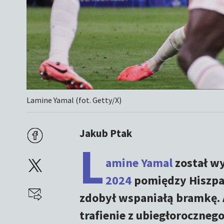
Lamine Yamal (fot. Getty/X)
Jakub Ptak
L
amine Yamal
został w
2024
pomiędzy Hiszpan
zdobył wspaniałą bramkę. 
trafienie z ubiegłoroczneg