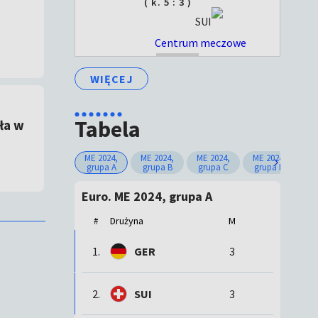
( k. 5 : 3 )
SUI
Centrum meczowe
ZAKOŃCZONY
WIĘCEJ
Tabela
ła w
ME 2024,
ME 2024,
ME 2024,
ME 2024,
ME
grupa A
grupa B
grupa C
grupa D
g
Euro. ME 2024, grupa A
Drużyna
M
#
1.
GER
3
2.
SUI
3