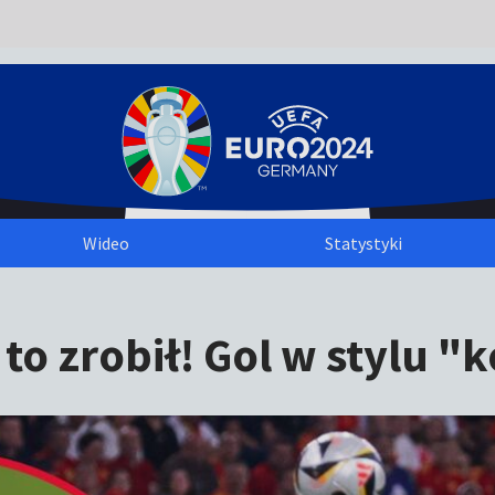
Wideo
Statystyki
o zrobił! Gol w stylu "