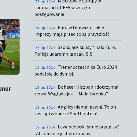
Mistrzowie Europy w
23 lip 2024
tarapatach. UEFA wszczęła
postępowanie
Euro w telewizji. Takie
23 lip 2024
imprezy mają przed sobą przyszłość
Szokujące kulisy finału Euro.
22 lip 2024
Policja udaremniła atak ISIS
Trener uczestnika Euro 2024
19 lip 2024
podał się do dymisji!
Bohater Hiszpanii dotrzymał
ener
19 lip 2024
słowa. Wygląda jak... "Mała Syrenka"
Anglicy niemal pewni. To on
18 lip 2024
zastąpi w kadrze Southgate'a!
Lewandowski łamie przepisy?
17 lip 2024
"Absolutnie jest do zmiany"