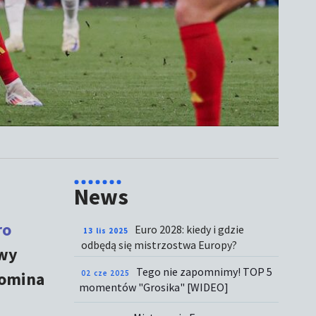
News
ro
Euro 2028: kiedy i gdzie
13 lis 2025
odbędą się mistrzostwa Europy?
owy
Tego nie zapomnimy! TOP 5
pomina
02 cze 2025
momentów "Grosika" [WIDEO]