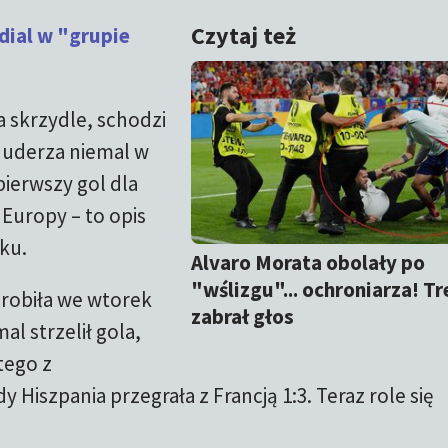
Czytaj też
dial w "grupie
a skrzydle, schodzi
 uderza niemal w
ierwszy gol dla
 Europy – to opis
ku.
Alvaro Morata obolały po
"wślizgu"... ochroniarza! Tr
zrobiła we wtorek
zabrał głos
al strzelił gola,
tego z
Hiszpania przegrała z Francją 1:3. Teraz role się