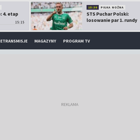
O
15:30
PIŁKA NOŻNA
 4. etap
STS Puchar Polski:
losowanie par 1. rundy
15:15
ETRANSMISJE
MAGAZYNY
PROGRAM TV