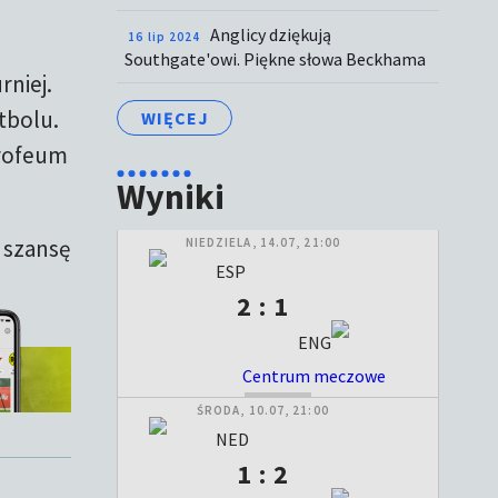
Anglicy dziękują
16 lip 2024
Southgate'owi. Piękne słowa Beckhama
rniej.
tbolu.
WIĘCEJ
trofeum
Wyniki
 szansę
NIEDZIELA, 14.07, 21:00
ESP
2 : 1
ENG
Centrum meczowe
ZAKOŃCZONY
ŚRODA, 10.07, 21:00
NED
1 : 2