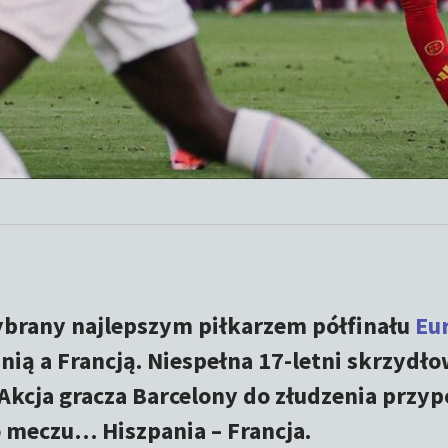
ybrany najlepszym piłkarzem półfinału
Eu
ią a Francją. Niespełna 17-letni skrzydł
Akcja gracza Barcelony do złudzenia przy
o meczu… Hiszpania – Francja.