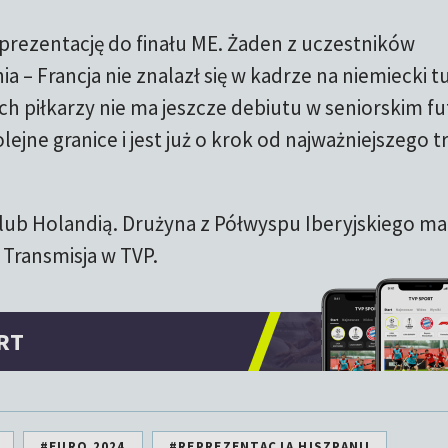
prezentację do finału ME. Żaden z uczestników
– Francja nie znalazł się w kadrze na niemiecki tu
h piłkarzy nie ma jeszcze debiutu w seniorskim fu
jne granice i jest już o krok od najważniejszego 
ą lub Holandią. Drużyna z Półwyspu Iberyjskiego ma
Transmisja w TVP.
RT
#EURO 2024
#REPREZENTACJA HISZPANII