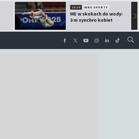
15:30
INNE SPORTY
ME w skokach do wody:
▶
3 m synchro kobiet