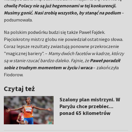
chwilę Polacy nie są już hegemonami w tej konkurencji.
Musimy gonić. Nasi zrobią wszystko, by stanąć na podium
–
podsumowała.
Na polskim podwórku budzi się także Paweł Fajdek.
Pięciokrotny mistrz globu nie powiedział ostatniego słowa.
Coraz lepsze rezultaty zwiastują ponowne przekroczenie
"magicznej bariery". –
Mamy dwóch facetów w kadrze, którzy
są w stanie rzucać bardzo daleko. Fajnie, że
Paweł poradził
sobie z trudnym momentem w życiu i wraca
– zakończyła
Fiodorow.
Czytaj też
Szalony plan mistrzyni. W
Paryżu chce przebiec...
ponad 65 kilometrów