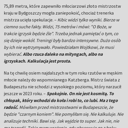
75,89 metra, które zapewniło młociarzowi złoto mistrzostw
kraju w Bydgoszczy mogła zaniepokoić, chociaż trenerka
mistrza ucięła spekulacje. –
Kibic widzi tylko wyniki. Bierze w
ciemno suche fakty. Widzi, 75 metrów i mówi: "O Boże, w
trakcie igrzysk będzie źle". Trzeba jednak pamiętać o tym, co
się dzieje wokół. Treningi były bardzo intensywne. Dużo osób
by ich nie wytrzymywało. Powiedziałam Wojtkowi, że musi
wybierać.
Albo rzuca daleko na mityngach, albo na
igrzyskach. Kalkulacja jest prosta.
Na tę chwilę osiem najdalszych w tym roku rzutów w męskim
młocie należy do wspomnianego Katzberga. Mistrz świata z
Budapesztu nie schodzi z wysokiego poziomu, który narzucił
jeszcze w 2023 roku. –
Spokojnie. On nie jest kosmitą. To
chłopak, który wchodzi do koła i robi to, co lubi. Ma z tego
radość.
Mówiłam przed mistrzostwami w Budapeszcie, że
będzie "czarnym koniem". Nie pomyliłam się. Nie kalkuluje. Nie
analizuje techniki. Bawi się. Jak wyjdzie to super. Jak nie, nie
ma tragedii. Takie mam wrażenie, gdy obserwuję go z boku.