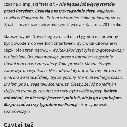
czas na olimpijski "relaks". –
Nie będzie już więcej startów
przed Paryżem. Czekają nas trzy tygodnie ciszy.
Najpierw
chwila w Białymstoku. Potem od poniedziałku pojawimy się w
Spal
e – przekazała wicemistrzyni świata z Kataru z 2019 roku.
Słabsze wyniki Nowickiego z ostatnich tygodni nie powinny
być powodem do wielkich zmartwień. Były wkalkulowane w
ciężki plan treningowy. –
Wojtek skończył cykl przygotowawczy
w niedzielę. Brzydko mówiąc, przez ostatnie trzy tygodnie
dostał mocno w cztery litery. Taka prawda. Można to było
zauważyć po wynikach. Nie zadowalały one kibiców, ale on nie
miał prawa rzucać dalej. Był zmęczony. Nie miał wolnego czasu.
Brałam pod uwagę taki scenariusz. Cieszy, że już po jednym
lżejszym treningu rezultat od razu był o wiele lepszy.
Wojtek
mówił mi, że nie czuje jeszcze "polotu", ale ja go uspokajam.
Ma go czuć za trzy tygodnie we Francji
– kontynuowała
rozmówczyni.
Czytaj też