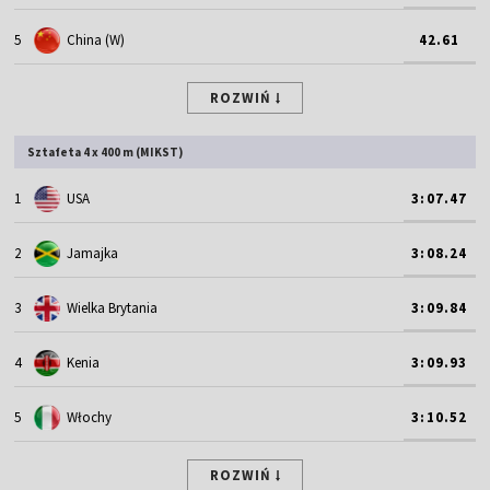
5
China (W)
42.61
ROZWIŃ
Sztafeta 4 x 400 m (MIKST)
1
USA
3:07.47
2
Jamajka
3:08.24
3
Wielka Brytania
3:09.84
4
Kenia
3:09.93
5
Włochy
3:10.52
ROZWIŃ