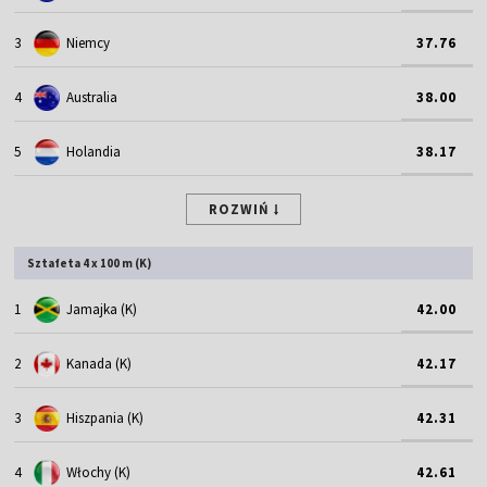
3
Niemcy
37.76
4
Australia
38.00
5
Holandia
38.17
ROZWIŃ
Sztafeta 4 x 100 m (K)
1
Jamajka (K)
42.00
2
Kanada (K)
42.17
3
Hiszpania (K)
42.31
4
Włochy (K)
42.61