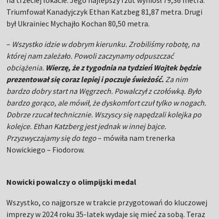
na trzeciej lokacie. Jego najlepszy rzut wyniósł 79,36 metra.
Triumfował Kanadyjczyk Ethan Katzbeg 81,87 metra. Drugi
był Ukrainiec Mychajło Kochan 80,50 metra.
–
Wszystko idzie w dobrym kierunku. Zrobiliśmy robotę, na
której nam zależało. Powoli zaczynamy odpuszczać
obciążenia.
Wierzę, że z tygodnia na tydzień Wojtek będzie
prezentował się coraz lepiej i poczuje świeżość.
Za nim
bardzo dobry start na Węgrzech. Powalczył z czołówką. Było
bardzo gorąco, ale mówił, że dyskomfort czuł tylko w nogach.
Dobrze rzucał technicznie. Wszyscy się napędzali kolejka po
kolejce. Ethan Katzberg jest jednak w innej bajce.
Przyzwyczajamy się do tego
– mówiła nam trenerka
Nowickiego – Fiodorow.
Nowicki powalczy o olimpijski medal
Wszystko, co najgorsze w trakcie przygotowań do kluczowej
imprezy w 2024 roku 35-latek wydaje się mieć za sobą. Teraz