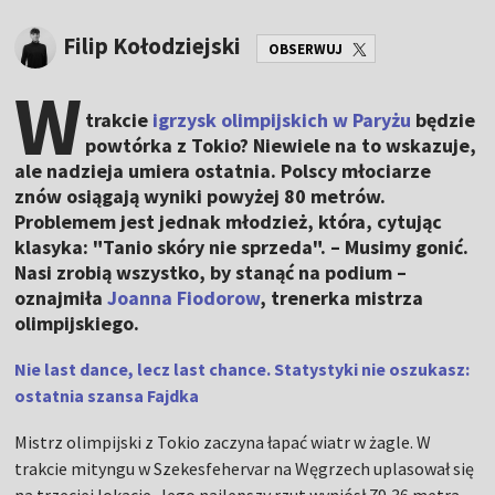
Filip Kołodziejski
OBSERWUJ
W
trakcie
igrzysk olimpijskich w Paryżu
będzie
powtórka z Tokio? Niewiele na to wskazuje,
ale nadzieja umiera ostatnia. Polscy młociarze
znów osiągają wyniki powyżej 80 metrów.
Problemem jest jednak młodzież, która, cytując
klasyka: "Tanio skóry nie sprzeda". – Musimy gonić.
Nasi zrobią wszystko, by stanąć na podium –
oznajmiła
Joanna Fiodorow
, trenerka mistrza
olimpijskiego.
Nie last dance, lecz last chance. Statystyki nie oszukasz:
ostatnia szansa Fajdka
Mistrz olimpijski z Tokio zaczyna łapać wiatr w żagle. W
trakcie mityngu w Szekesfehervar na Węgrzech uplasował się