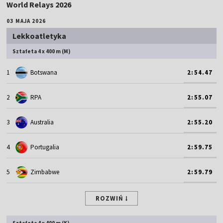
World Relays 2026
03 MAJA 2026
Lekkoatletyka
Sztafeta 4 x 400 m (M)
1
Botswana
2:54.47
2
RPA
2:55.07
3
Australia
2:55.20
4
Portugalia
2:59.75
5
Zimbabwe
2:59.79
ROZWIŃ
Sztafeta 4 x 400 m (K)