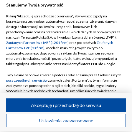
Szanujemy Twoją prywatność
Kliknij "Akceptuję i przechodzę do serwisu", aby wyrazić zgody na
korzystanie z technologii automatycznego śledzenia i zbierania danych,
TVP
dostęp do informacji na Twoim urządzeniu końcowym i ich
Abonament TVP
Regulamin TVP
przechowywanie oraz na przetwarzanie Twoich danych osobowych przez
nas, czyli Telewizję Polską S.A. w likwidacji (zwaną dalej również „TVP”),
Polityka prywatności
Sklep TVP
Zaufanych Partnerów z IAB* (1201 firm)
oraz pozostałych
Zaufanych
Partnerów TVP (93 firm)
, w celach marketingowych (w tym do
Biuro Reklamy
Moje zgody
zautomatyzowanego dopasowania reklam do Twoich zainteresowań i
mierzenia ich skuteczności) i pozostałych, które wskazujemy poniżej, a
Oferta Handlowa
Biuro reklamy
także zgody na udostępnianie przez nas identyfikatora PPID do Google.
Telegazeta ogłoszenia
Kontakt
Twoje dane osobowe zbierane podczas odwiedzania przez Ciebie naszych
Emisja w TVP
poszczególnych serwisów
zwanych dalej „Portalem”, w tym informacje
zapisywane za pomocą technologii takich jak: pliki cookie, sygnalizatory
Kanały
Rada Programowa
WWW lub innych podobnych technologii umożliwiających świadczenie
dopasowanych i bezpiecznych usług, personalizację treści oraz reklam,
Ogłoszenia przetargowe
udostępnianie funkcji mediów społecznościowych oraz analizowanie
©2026 Telewizja Polska Spółka Akcyjna w likwidacji
Akceptuję i przechodzę do serwisu
ruchu w Internecie.
Akademia Telewizyjna
Informacje o nadawcy
Twoje dane osobowe zbierane podczas odwiedzania przez Ciebie
Ustawienia zaawansowane
News
Transmisje
Wideo
Więcej
poszczególnych serwisów
na Portalu, takie jak adresy IP, identyfikatory
Centrum informacji TVP
Twoich urządzeń końcowych i identyfikatory plików cookie, informacje o