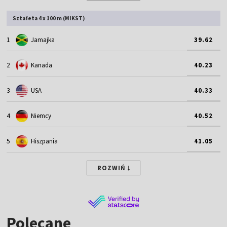
Sztafeta 4 x 100 m (MIKST)
1
Jamajka
39.62
2
Kanada
40.23
3
USA
40.33
4
Niemcy
40.52
5
Hiszpania
41.05
ROZWIŃ
Polecane