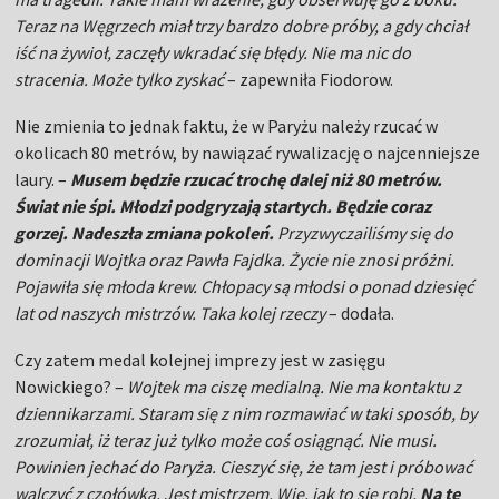
Teraz na Węgrzech miał trzy bardzo dobre próby, a gdy chciał
iść na żywioł, zaczęły wkradać się błędy. Nie ma nic do
stracenia. Może tylko zyskać
– zapewniła Fiodorow.
Nie zmienia to jednak faktu, że w Paryżu należy rzucać w
okolicach 80 metrów, by nawiązać rywalizację o najcenniejsze
laury. –
Musem będzie rzucać trochę dalej niż 80 metrów.
Świat nie śpi. Młodzi podgryzają startych. Będzie coraz
gorzej. Nadeszła zmiana pokoleń.
Przyzwyczailiśmy się do
dominacji Wojtka oraz Pawła Fajdka. Życie nie znosi próżni.
Pojawiła się młoda krew. Chłopacy są młodsi o ponad dziesięć
lat od naszych mistrzów. Taka kolej rzeczy
– dodała.
Czy zatem medal kolejnej imprezy jest w zasięgu
Nowickiego? –
Wojtek ma ciszę medialną. Nie ma kontaktu z
dziennikarzami. Staram się z nim rozmawiać w taki sposób, by
zrozumiał, iż teraz już tylko może coś osiągnąć. Nie musi.
Powinien jechać do Paryża. Cieszyć się, że tam jest i próbować
walczyć z czołówką. Jest mistrzem. Wie, jak to się robi.
Na tę