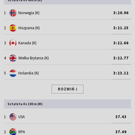
1
Norwegia (K)
3:20.96
2
Hiszpania (K)
3:21.25
3
Kanada (K)
3:22.66
4
Wielka Brytania (K)
3:22.77
5
Holandia (K)
3:23.12
ROZWIŃ
Sztafeta 4 x 100 m (M)
1
USA
37.43
2
RPA
37.49