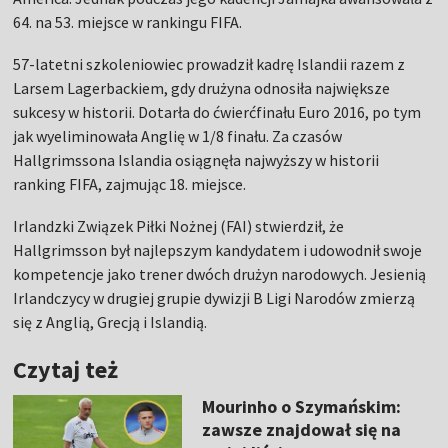
64. na 53. miejsce w rankingu FIFA.
57-latetni szkoleniowiec prowadził kadrę Islandii razem z
Larsem Lagerbackiem, gdy drużyna odnosiła największe
sukcesy w historii. Dotarła do ćwierćfinału Euro 2016, po tym
jak wyeliminowała Anglię w 1/8 finału. Za czasów
Hallgrimssona Islandia osiągnęła najwyższy w historii
ranking FIFA, zajmując 18. miejsce.
Irlandzki Związek Piłki Nożnej (FAI) stwierdził, że
Hallgrimsson był najlepszym kandydatem i udowodnił swoje
kompetencje jako trener dwóch drużyn narodowych. Jesienią
Irlandczycy w drugiej grupie dywizji B Ligi Narodów zmierzą
się z Anglią, Grecją i Islandią.
Czytaj też
Mourinho o Szymańskim:
zawsze znajdował się na