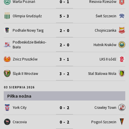
0 - 1
Warta Poznań
Resovia Rzeszów
5 - 3
Olimpia Grudziądz
Świt Szczecin
2 - 0
Podhale Nowy Targ
Chojniczanka
Podbeskidzie Bielsko-
2 - 0
Hutnik Kraków
Biała
3 - 1
Znicz Pruszków
LKS II Łódź
3 - 2
Śląsk II Wrocław
Stal Stalowa Wola
03 SIERPNIA 2026
Piłka nożna
0 - 2
York City
Crawley Town
0 - 2
Cracovia
Pogoń Szczecin