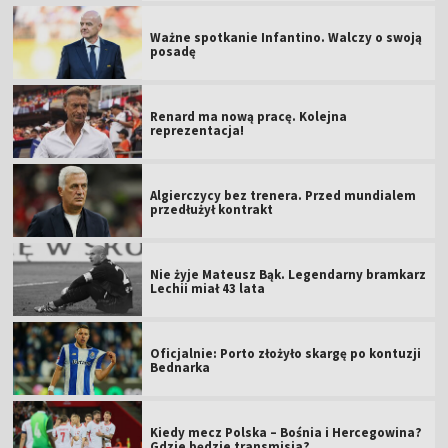
Ważne spotkanie Infantino. Walczy o swoją
posadę
Renard ma nową pracę. Kolejna
reprezentacja!
Algierczycy bez trenera. Przed mundialem
przedłużył kontrakt
Nie żyje Mateusz Bąk. Legendarny bramkarz
Lechii miał 43 lata
Oficjalnie: Porto złożyło skargę po kontuzji
Bednarka
Kiedy mecz Polska – Bośnia i Hercegowina?
Gdzie będzie transmisja?