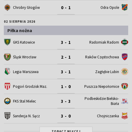
0 - 1
Chrobry Głogów
Odra Opole
02 SIERPNIA 2026
Piłka nożna
3 - 1
GKS Katowice
Radomiak Radom
2 - 1
Śląsk Wrocław
Raków Częstochowa
3 - 1
Legia Warszawa
Zagłębie Lubin
1 - 0
Pogoń Grodzisk Maz.
Puszcza Niepołomice
Podbeskidzie Bielsko-
3 - 3
FKS Stal Mielec
Biała
3 - 0
Sandecja N. Sącz
Chojniczanka
ZOBACZ WIĘCEJ