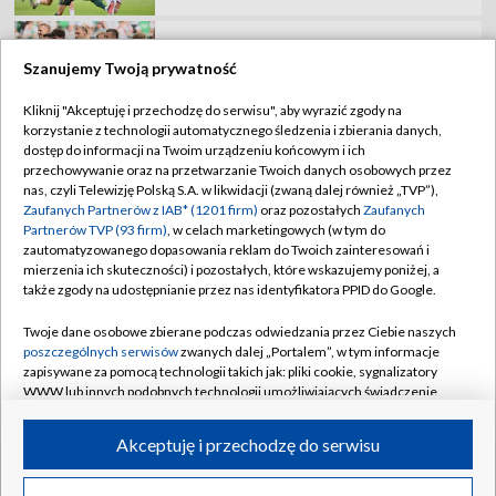
Kto wygra 83. TdP? Sprawdź klasyfikację
generalną!
Szanujemy Twoją prywatność
Kliknij "Akceptuję i przechodzę do serwisu", aby wyrazić zgody na
korzystanie z technologii automatycznego śledzenia i zbierania danych,
TVP
dostęp do informacji na Twoim urządzeniu końcowym i ich
przechowywanie oraz na przetwarzanie Twoich danych osobowych przez
Abonament TVP
Regulamin TVP
nas, czyli Telewizję Polską S.A. w likwidacji (zwaną dalej również „TVP”),
Polityka prywatności
Sklep TVP
Zaufanych Partnerów z IAB* (1201 firm)
oraz pozostałych
Zaufanych
Partnerów TVP (93 firm)
, w celach marketingowych (w tym do
Biuro Reklamy
Moje zgody
zautomatyzowanego dopasowania reklam do Twoich zainteresowań i
mierzenia ich skuteczności) i pozostałych, które wskazujemy poniżej, a
Oferta Handlowa
Biuro reklamy
także zgody na udostępnianie przez nas identyfikatora PPID do Google.
Telegazeta ogłoszenia
Kontakt
Twoje dane osobowe zbierane podczas odwiedzania przez Ciebie naszych
Emisja w TVP
poszczególnych serwisów
zwanych dalej „Portalem”, w tym informacje
zapisywane za pomocą technologii takich jak: pliki cookie, sygnalizatory
Kanały
Rada Programowa
WWW lub innych podobnych technologii umożliwiających świadczenie
dopasowanych i bezpiecznych usług, personalizację treści oraz reklam,
Ogłoszenia przetargowe
udostępnianie funkcji mediów społecznościowych oraz analizowanie
©2026 Telewizja Polska Spółka Akcyjna w likwidacji
Akceptuję i przechodzę do serwisu
ruchu w Internecie.
Akademia Telewizyjna
Informacje o nadawcy
Twoje dane osobowe zbierane podczas odwiedzania przez Ciebie