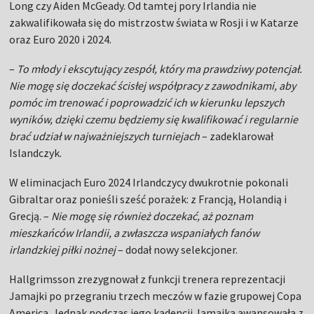
Long czy Aiden McGeady. Od tamtej pory Irlandia nie
zakwalifikowała się do mistrzostw świata w Rosji i w Katarze
oraz Euro 2020 i 2024.
–
To młody i ekscytujący zespół, który ma prawdziwy potencjał.
Nie mogę się doczekać ścisłej współpracy z zawodnikami, aby
pomóc im trenować i poprowadzić ich w kierunku lepszych
wyników, dzięki czemu będziemy się kwalifikować i regularnie
brać udział w najważniejszych turniejach
– zadeklarował
Islandczyk.
W eliminacjach Euro 2024 Irlandczycy dwukrotnie pokonali
Gibraltar oraz ponieśli sześć porażek: z Francją, Holandią i
Grecją. –
Nie mogę się również doczekać, aż poznam
mieszkańców Irlandii, a zwłaszcza wspaniałych fanów
irlandzkiej piłki nożnej
– dodał nowy selekcjoner.
Hallgrimsson zrezygnował z funkcji trenera reprezentacji
Jamajki po przegraniu trzech meczów w fazie grupowej Copa
America. Jednak podczas jego kadencji Jamajka awansowała z