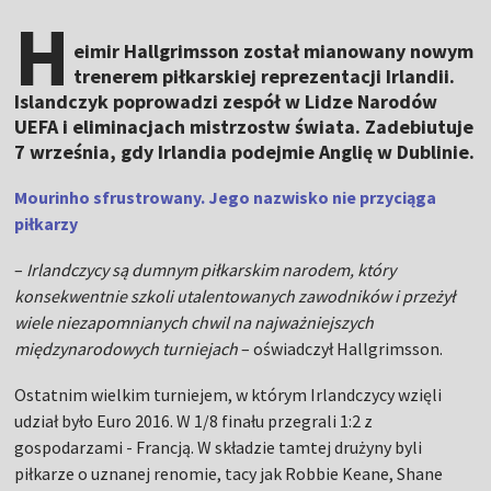
H
eimir Hallgrimsson został mianowany nowym
trenerem piłkarskiej reprezentacji Irlandii.
Islandczyk poprowadzi zespół w Lidze Narodów
UEFA i eliminacjach mistrzostw świata. Zadebiutuje
7 września, gdy Irlandia podejmie Anglię w Dublinie.
Mourinho sfrustrowany. Jego nazwisko nie przyciąga
piłkarzy
–
Irlandczycy są dumnym piłkarskim narodem, który
konsekwentnie szkoli utalentowanych zawodników i przeżył
wiele niezapomnianych chwil na najważniejszych
międzynarodowych turniejach
– oświadczył Hallgrimsson.
Ostatnim wielkim turniejem, w którym Irlandczycy wzięli
udział było Euro 2016. W 1/8 finału przegrali 1:2 z
gospodarzami - Francją. W składzie tamtej drużyny byli
piłkarze o uznanej renomie, tacy jak Robbie Keane, Shane