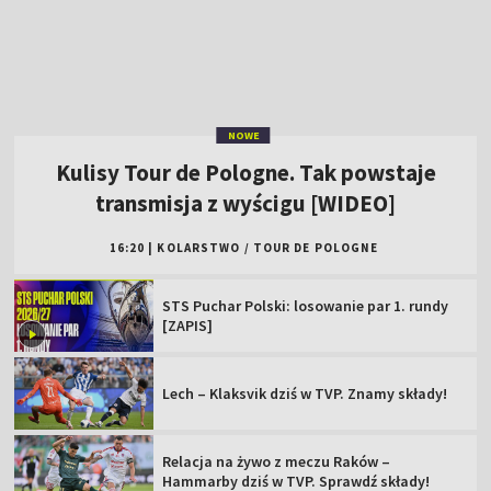
transmisja z wyścigu [WIDEO]
16:20
|
KOLARSTWO
/
TOUR DE POLOGNE
STS Puchar Polski: losowanie par 1. rundy
[ZAPIS]
Lech – Klaksvik dziś w TVP. Znamy składy!
Relacja na żywo z meczu Raków –
Hammarby dziś w TVP. Sprawdź składy!
Legia w najciekawszej parze 1. rundy STS
Pucharu Polski!
Tour de Pologne 2026: 4. etap [SKRÓT]