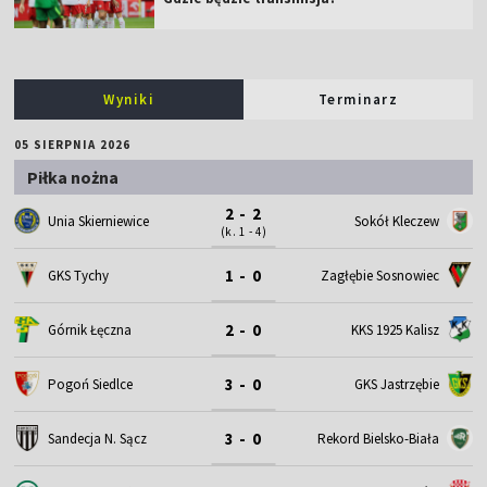
Wyniki
Terminarz
05 SIERPNIA 2026
Piłka nożna
2 - 2
Unia Skierniewice
Sokół Kleczew
(k. 1 - 4)
1 - 0
GKS Tychy
Zagłębie Sosnowiec
2 - 0
Górnik Łęczna
KKS 1925 Kalisz
3 - 0
Pogoń Siedlce
GKS Jastrzębie
3 - 0
Sandecja N. Sącz
Rekord Bielsko-Biała