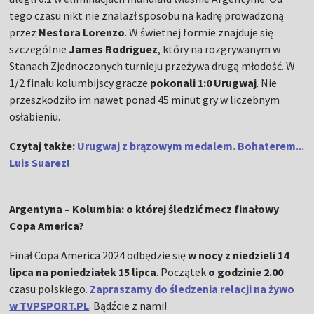
tego czasu nikt nie znalazł sposobu na kadrę prowadzoną
przez
Nestora Lorenzo
. W świetnej formie znajduje się
szczególnie
James Rodriguez
, który na rozgrywanym w
Stanach Zjednoczonych turnieju przeżywa drugą młodość. W
1/2 finału kolumbijscy gracze
pokonali 1:0 Urugwaj
. Nie
przeszkodziło im nawet ponad 45 minut gry w liczebnym
osłabieniu.
Czytaj także:
Urugwaj z brązowym medalem. Bohaterem...
Luis Suarez!
Argentyna – Kolumbia: o której śledzić mecz finałowy
Copa America?
Finał Copa America 2024 odbędzie się
w nocy z niedzieli 14
lipca na poniedziałek 15 lipca
. Początek
o godzinie 2.00
czasu polskiego.
Zapraszamy do śledzenia relacji na żywo
w TVPSPORT.PL
. Bądźcie z nami!