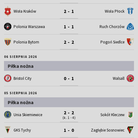
2 - 1
Wisła Kraków
Wisła Płock
1 - 1
Polonia Warszawa
Ruch Chorzów
2 - 2
Polonia Bytom
Pogoń Siedlce
06 SIERPNIA 2026
Piłka nożna
0 - 1
Bristol City
Walsall
05 SIERPNIA 2026
Piłka nożna
2 - 2
Unia Skierniewice
Sokół Kleczew
(k. 1 - 4)
1 - 0
GKS Tychy
Zagłębie Sosnowiec