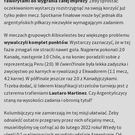
faworytami do wygrania całej imprezy
. Żeby sprostać
oczekiwaniom wystarczy rozstrzygnąć na swoją korzyść już
tylko jeden mecz. Spotkanie finałowe może być jednak dla
argentyńskich piłkarzy niezwykle wymagającym zadaniem.
W meczach grupowych Albicelestes bez większego problemu
wywalczyli komplet punktów
. Wystarczy zaznaczyć, że w tej
fazie zmagań nie stracili nawet gola. Najpierw pokonali 2:0
Kanadę, następnie 1:0 Chile, a na koniec poradzili sobie z
reprezentacją Peru (2:0). W ćwierćfinale była lekka zadyszka i
zwycięstwo po karnych w rywalizacji z Ekwadorem (1:1 mecz,
4:2 karne). W półfinale jeszcze raz 2:0 z Kanadyjczykami.
Trzeba dodać, iż liderem klasyfikacji strzelców turnieju jest z
czterema trafieniami
Lautaro Martinez
. Czy Argentyńczycy
staną na wysokości zadania i obronią tytuł?
Kolumbijczycy nie zamierzają im tej misji ułatwiać. Żeby
odnaleźć ostatni przegrany przez nich oficjalny mecz,
musielibyśmy się cofnąć aż do lutego 2022 roku! Wtedy to
ulegli 0:1 w eliminacjach mundialu właśnie Argentynie. Od