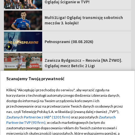
Oglądaj ściganie w TVP!
Multi1Liga! Oglądaj transmisję sobotnich
meczów 3. kolejki!
Pełnosprawni (08.08.2026)
Zawisza Bydgoszcz – Resovia [NA ŻYWO].
Oglądaj mecz Betclic 2 Ligi
Szanujemy Twoją prywatność
Kliknij "Akceptuję i przechodzę do serwisu", aby wyrazić zgody na
korzystanie z technologii automatycznego śledzenia i zbierania danych,
TVP
dostęp do informacji na Twoim urządzeniu końcowym i ich
przechowywanie oraz na przetwarzanie Twoich danych osobowych przez
Abonament TVP
Regulamin TVP
nas, czyli Telewizję Polską S.A. w likwidacji (zwaną dalej również „TVP”),
Polityka prywatności
Sklep TVP
Zaufanych Partnerów z IAB* (1201 firm)
oraz pozostałych
Zaufanych
Partnerów TVP (93 firm)
, w celach marketingowych (w tym do
Biuro Reklamy
Moje zgody
zautomatyzowanego dopasowania reklam do Twoich zainteresowań i
mierzenia ich skuteczności) i pozostałych, które wskazujemy poniżej, a