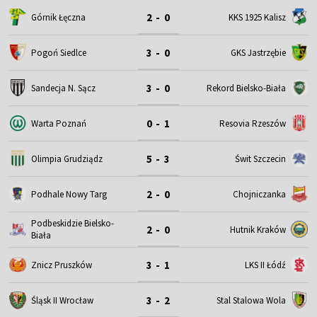
2 - 0
Górnik Łęczna
KKS 1925 Kalisz
3 - 0
Pogoń Siedlce
GKS Jastrzębie
3 - 0
Sandecja N. Sącz
Rekord Bielsko-Biała
0 - 1
Warta Poznań
Resovia Rzeszów
5 - 3
Olimpia Grudziądz
Świt Szczecin
2 - 0
Podhale Nowy Targ
Chojniczanka
Podbeskidzie Bielsko-
2 - 0
Hutnik Kraków
Biała
3 - 1
Znicz Pruszków
LKS II Łódź
3 - 2
Śląsk II Wrocław
Stal Stalowa Wola