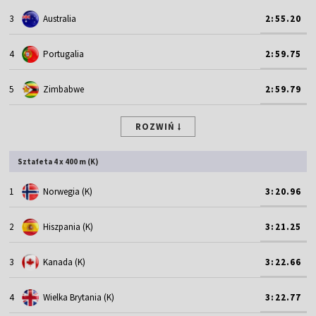
3
Australia
2:55.20
4
Portugalia
2:59.75
5
Zimbabwe
2:59.79
ROZWIŃ
Sztafeta 4 x 400 m (K)
1
Norwegia (K)
3:20.96
2
Hiszpania (K)
3:21.25
3
Kanada (K)
3:22.66
4
Wielka Brytania (K)
3:22.77