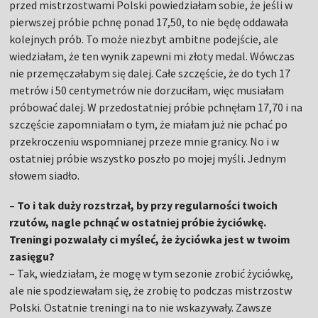
przed mistrzostwami Polski powiedziałam sobie, że jeśli w
pierwszej próbie pchnę ponad 17,50, to nie będę oddawała
kolejnych prób. To może niezbyt ambitne podejście, ale
wiedziałam, że ten wynik zapewni mi złoty medal. Wówczas
nie przemęczałabym się dalej. Całe szczęście, że do tych 17
metrów i 50 centymetrów nie dorzuciłam, więc musiałam
próbować dalej. W przedostatniej próbie pchnęłam 17,70 i na
szczęście zapomniałam o tym, że miałam już nie pchać po
przekroczeniu wspomnianej przeze mnie granicy. No i w
ostatniej próbie wszystko poszło po mojej myśli. Jednym
słowem siadło.
– To i tak duży rozstrzał, by przy regularności twoich
rzutów, nagle pchnąć w ostatniej próbie życiówkę.
Treningi pozwalały ci myśleć, że życiówka jest w twoim
zasięgu?
– Tak, wiedziałam, że mogę w tym sezonie zrobić życiówkę,
ale nie spodziewałam się, że zrobię to podczas mistrzostw
Polski. Ostatnie treningi na to nie wskazywały. Zawsze