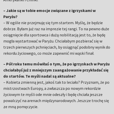
– Jakie są w tobie emocje związane z igrzyskami w
Paryżu?
– W ogóle nie przejmuję się tym startem. Myślę, że będzie
dobrze. Byłam już raz na imprezie tej rangi. To na pewno duże
osiągnięcie dla sportowca i dużą nobilitacją jest to, że będę
mogła wystartować w Paryżu. Chciałabym pozbierać się w
trzech pierwszych pchnięciach, by osiągnąć podobny wynik do
rekordu życiowego, co może zapewnić mi wąski finał.
– Pół roku temu mówiłaś o tym, że po igrzyskach w Paryżu
chciałabyś już z mniejszym zaangażowanie przykładać się
do startów. Te myśli nadal są aktualne?
– Kobieta zmienną jest, jakoś tak to leciało? Przyznam, że po
mistrzostwach Europy, a zwłaszcza po nowym rekordzie
życiowym te myśli ode mnie odeszły i będę chciała jeszcze
powalczyć na arenach międzynarodowych. Jeszcze trochę się
ze mną pomęczycie.