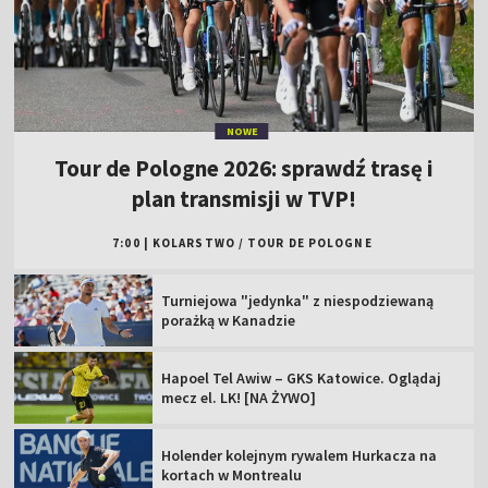
NOWE
Tour de Pologne 2026: sprawdź trasę i
plan transmisji w TVP!
7:00
|
KOLARSTWO
/
TOUR DE POLOGNE
Turniejowa "jedynka" z niespodziewaną
porażką w Kanadzie
Hapoel Tel Awiw – GKS Katowice. Oglądaj
mecz el. LK! [NA ŻYWO]
Holender kolejnym rywalem Hurkacza na
kortach w Montrealu