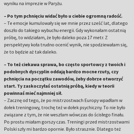
wyniku na imprezie w Paryżu.
– Po tym pchnięciu widać było u ciebie ogromną radość.
– Te emocje kumulowały się we mnie przez sześć lat, dlatego
doszło do takiego wybuchu energii. Gdy wykonałam ostatnią
próbę, to widziałam, że było daleko poza 17 metr. Z
perspektywy koła trudno ocenić wynik, nie spodziewałam się,
że to będzie aż tak daleko.
– To też ciekawa sprawa, bo często sportowcy z twoich i
podobnych dyscyplin oddają bardzo mocne rzuty, czy
pchnięcia na początku zawodów, żeby dobrze otworzyć
start. Ty zaskoczyłaś ostatnią próbą, kiedy w teorii
powinnaś mieć najmniej sił.
– Zacznę od tego, że po mistrzostwach Europy wpadłam w
dołek treningowy, trochę też w dołek psychiczny. To nie było
związane z tym, że nie weszłam wówczas do ścisłego finału.
Po prostu miałam gorszy czas. Treningi przed mistrzostwami
Polski szły mi bardzo opornie. Było strasznie. Dlatego też