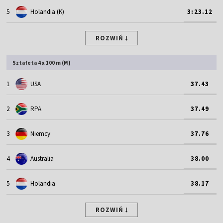
5
Holandia (K)
3:23.12
ROZWIŃ
Sztafeta 4 x 100 m (M)
1
USA
37.43
2
RPA
37.49
3
Niemcy
37.76
4
Australia
38.00
5
Holandia
38.17
ROZWIŃ