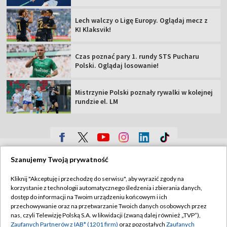
Lech walczy o Ligę Europy. Oglądaj mecz z
KI Klaksvik!
Czas poznać pary 1. rundy STS Pucharu
Polski. Oglądaj losowanie!
Mistrzynie Polski poznały rywalki w kolejnej
rundzie el. LM
TVP
Szanujemy Twoją prywatność
Abonament TVP
Regulamin TVP
Kliknij "Akceptuję i przechodzę do serwisu", aby wyrazić zgody na
Polityka prywatności
Sklep TVP
korzystanie z technologii automatycznego śledzenia i zbierania danych,
dostęp do informacji na Twoim urządzeniu końcowym i ich
Biuro Reklamy
Moje zgody
przechowywanie oraz na przetwarzanie Twoich danych osobowych przez
nas, czyli Telewizję Polską S.A. w likwidacji (zwaną dalej również „TVP”),
Oferta Handlowa
Biuro reklamy
Zaufanych Partnerów z IAB* (1201 firm)
oraz pozostałych
Zaufanych