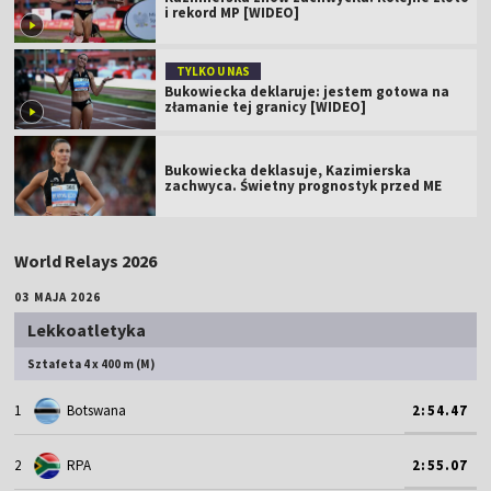
i rekord MP [WIDEO]
TYLKO U NAS
Bukowiecka deklaruje: jestem gotowa na
złamanie tej granicy [WIDEO]
Bukowiecka deklasuje, Kazimierska
zachwyca. Świetny prognostyk przed ME
World Relays 2026
03 MAJA 2026
Lekkoatletyka
Sztafeta 4 x 400 m (M)
1
Botswana
2:54.47
2
RPA
2:55.07