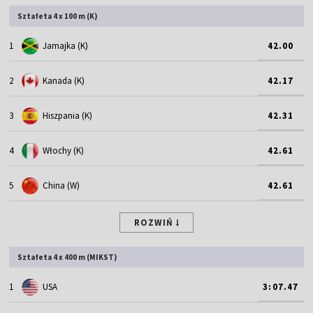
Sztafeta 4 x 100 m (K)
1
Jamajka (K)
42.00
2
Kanada (K)
42.17
3
Hiszpania (K)
42.31
4
Włochy (K)
42.61
5
China (W)
42.61
ROZWIŃ
Sztafeta 4 x 400 m (MIKST)
1
USA
3:07.47