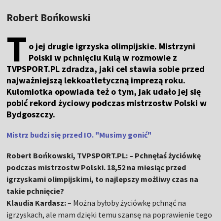
Robert Bońkowski
T
o jej drugie igrzyska olimpijskie. Mistrzyni
Polski w pchnięciu Kulą w rozmowie z
TVPSPORT.PL zdradza, jaki cel stawia sobie przed
najważniejszą lekkoatletyczną imprezą roku.
Kulomiotka opowiada też o tym, jak udało jej się
pobić rekord życiowy podczas mistrzostw Polski w
Bydgoszczy.
Mistrz budzi się przed IO. "Musimy gonić"
Robert Bońkowski, TVPSPORT.PL: – Pchnęłaś życiówkę
podczas mistrzostw Polski. 18,52 na miesiąc przed
igrzyskami olimpijskimi, to najlepszy możliwy czas na
takie pchnięcie?
Klaudia Kardasz:
– Można byłoby życiówkę pchnąć na
igrzyskach, ale mam dzięki temu szansę na poprawienie tego