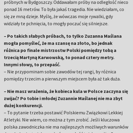
próbnych w Bydgoszczy. Oddawałam próby na odległość nieco
ponad 16 metrów. To była jakaś tragedia. Nie wiedziałam, co
się ze mną dzieje. Myślę, że wówczas moje rywalki, gdy
widziały te pchnięcia, to mogły poczuć się silniejsze.
– Po takich słabych próbach, to tylko Zuzanna Maślana
mogła pomyśleć, że ma szansę na złoto, bo jednak
różnica po finale mistrzostw Polski pomiędzy tobą a
trzecią Martyną Karwowską, to ponad cztery metry.
Innymi słowy, to przepaść.
– Nie przypominam sobie zawodów tej rangi, by różnica
pomiędzy trzecim a pierwszym miejscem była aż tak duża.
– Nie masz wrażenia, że kobieca kula w Polsce zaczyna się
zwijać? Po tobie i młodej Zuzannie Maślanej nie ma zbyt
dużej konkurencji.
– To pytanie trzeba postawić Polskiemu Związkowi Lekkiej
Atletyki. Nie wiem, co można z tym zrobić. Jeśli kluczowa
polska zawodniczka nie ma najlepszych możliwych warunków