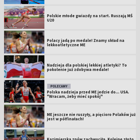
Polskie młode gwiazdy na start. Ruszają MŚ
U20
Polacy jadą po medale! Znamy skład na
lekkoatletyczne ME
Nadzieja dla polskiej lekkiej atletyki? To
pokolenie już zdobywa medale!
POLECAMY
Polska nadzieja przed ME jedzie do... USA.
"Wracam, żeby mieć spokój"
ME jeszcze nie ruszyły, a pięcioro Polaków już
jest w półfinałach!
Kazimierska znów zachwyciła. Kolejne złoto