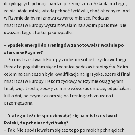
decydujących pchnięć bardzo przemęczona. Szkoda mi tego,
że nie udało mi się wtedy pchnąć życiówki, choć obecny rekord
w Rzymie dałby mi znowu czwarte miejsce. Podczas
mistrzostw Europy wystartowałam na swoim poziomie. Nie
uważam tego startu, jako wpadki.
– Spadek energii do treningów zanotowałaś właśnie po
starcie w Rzymie?
– Po mistrzostwach Europy zrobiłam sobie trzy dni wolnego.
Przez to pogubiłam się w technice podczas treningów. Moim
celem na ten sezon była kwalifikacja na igrzyska, szeroki finał
mistrzostw Europy i rekord życiowy. W Rzymie osiągnęłam
finał, więc trochę zeszły ze mnie wówczas emocje, odpuściłam
kilka dni, po czym czułam się na treningach znużona i
przemęczona.
– Dlatego też nie spodziewałaś się na mistrzostwach
Polski, że pchniesz życiówkę?
– Tak. Nie spodziewałam się też tego po moich pchnięciach