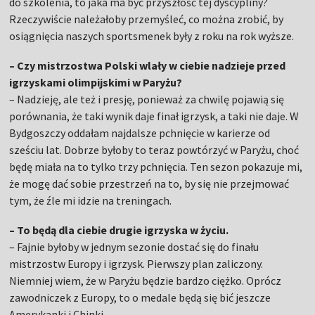
do szkolenia, to jaka ma być przyszłość tej dyscypliny?
Rzeczywiście należałoby przemyśleć, co można zrobić, by
osiągnięcia naszych sportsmenek były z roku na rok wyższe.
– Czy mistrzostwa Polski wlały w ciebie nadzieje przed
igrzyskami olimpijskimi w Paryżu?
– Nadzieję, ale też i presję, ponieważ za chwilę pojawią się
porównania, że taki wynik daje finał igrzysk, a taki nie daje. W
Bydgoszczy oddałam najdalsze pchnięcie w karierze od
sześciu lat. Dobrze byłoby to teraz powtórzyć w Paryżu, choć
będę miała na to tylko trzy pchnięcia. Ten sezon pokazuje mi,
że mogę dać sobie przestrzeń na to, by się nie przejmować
tym, że źle mi idzie na treningach.
– To będą dla ciebie drugie igrzyska w życiu.
– Fajnie byłoby w jednym sezonie dostać się do finału
mistrzostw Europy i igrzysk. Pierwszy plan zaliczony.
Niemniej wiem, że w Paryżu będzie bardzo ciężko. Oprócz
zawodniczek z Europy, to o medale będą się bić jeszcze
Amerykanki i Chinki.