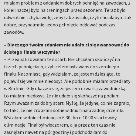
miałam problem z oddaniem dobrych pchnięć na zawodach, z
kolei inaczej było na treningach przed sezonem. Teraz było
odwrotnie i chyba wolę, żeby tak zostało, czyli chciałabym tak
dobre, przynajmniej jedno pchnięcie oddawać podczas
zawodów.
– Dlaczego twoim zdaniem nie udało ci się awansować do
ścisłego finału w Rzymie?
– Przeanalizowałam ten start. Nie chciałam skończyć na
trzech pchnięciach, czyli celem był awans do szerokiego
finału. Natomiast, gdy widziałam, że jestem dziesiąta, to
pojawił się we mnie niedosyt. Ale podobnie miałam przed laty
w Berlinie. Gdy okazało się, że jestem czwartą zawodniczką,
to miałam niedosyt, że nie udało się skończyć na podium.
Rzym uważam za dobry start. Myślę, że jedyne, co nie zagrało,
to fakt, że nie zrobiłam sobie w dniu finału żadnej drzemki.
Wstałam w dniu eliminacji o 6:30, bo o 10:00 startowały
eliminacje. Finał był wieczorem, a ja przez ten czas nie
zasnęłam nawet na pół godziny i podchodziłam do