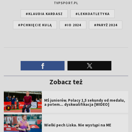
TVPSPORT.PL
#KLAUDIA KARDASZ
#LEKKOATLETYKA
#PCHNIĘCIE KULĄ
#IO 2024
#PARYŻ 2024
Zobacz też
MŚ juniorów. Polacy 1,5 sekundy od medalu,
a potem... dyskwalifikacja [WIDEO]
Wielki pech Liska. Nie wystąpi na ME