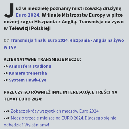
J
uż w niedzielę poznamy mistrzowską drużynę
Euro 2024
. W finale Mistrzostw Europy w piłce
nożnej zagra Hiszpania z Anglią. Transmisja na żywo
w Telewizji Polskiej!
👉
Transmisja finału Euro 2024: Hiszpania - Anglia na żywo
w TVP
ALTERNATYWNE TRANSMISJE MECZU:
->
Atmosfera stadionu
->
Kamera trenerska
->
System Hawk-Eye
PRZECZYTAJ RÓWNIEŻ INNE INTERESUJĄCE TREŚCI NA
TEMAT EURO 2024:
-->
Zobacz skróty wszystkich meczów Euro 2024
-->
Mecz o trzecie miejsce na EURO 2024. Dlaczego się nie
odbędzie? Wyjaśniamy!