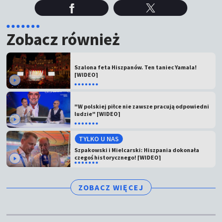
Zobacz również
Szalona feta Hiszpanów. Ten taniec Yamala!
[WIDEO]
"W polskiej piłce nie zawsze pracują odpowiedni
ludzie" [WIDEO]
TYLKO U NAS
Szpakowski i Mielcarski: Hiszpania dokonała
czegoś historycznego! [WIDEO]
ZOBACZ WIĘCEJ