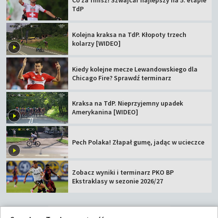
Co za finisz! Szwajcar najlepszy na 5. etapie
TdP
Kolejna kraksa na TdP. Kłopoty trzech
kolarzy [WIDEO]
Kiedy kolejne mecze Lewandowskiego dla
Chicago Fire? Sprawdź terminarz
Kraksa na TdP. Nieprzyjemny upadek
Amerykanina [WIDEO]
Pech Polaka! Złapał gumę, jadąc w ucieczce
Zobacz wyniki i terminarz PKO BP
Ekstraklasy w sezonie 2026/27