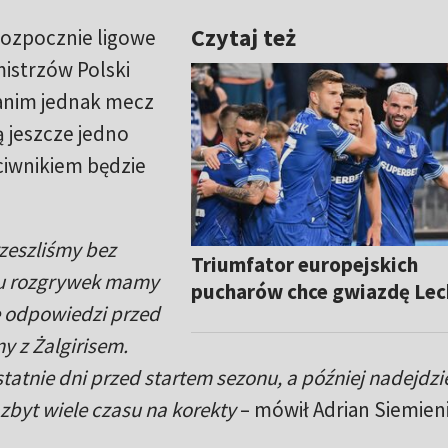
Czytaj też
 rozpocznie ligowe
istrzów Polski
Zanim jednak mecz
ą jeszcze jedno
ciwnikiem będzie
zeszliśmy bez
Triumfator europejskich
tu rozgrywek mamy
pucharów chce gwiazdę Lec
e odpowiedzi przed
y z Żalgirisem.
atnie dni przed startem sezonu, a później nadejdzi
zbyt wiele czasu na korekty
– mówił Adrian Siemieni