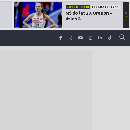
JUTRO, 01:00
LEKKOATLETYKA
MŚ do lat 20, Oregon –
▶
dzień 2.