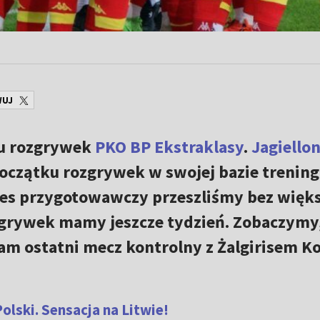
WUJ
tu rozgrywek
PKO BP Ekstraklasy
.
Jagiellon
początku rozgrywek w swojej bazie trenin
res przygotowawczy przeszliśmy bez więk
zgrywek mamy jeszcze tydzień. Zobaczymy,
am ostatni mecz kontrolny z Żalgirisem K
olski. Sensacja na Litwie!