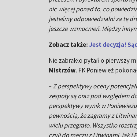
nic więcej ponad to, co powiedzi
jesteśmy odpowiedzialni za tę dr
jeszcze wzmocnień. Między innym
Zobacz także:
Jest decyzja! Są
Nie zabrakło pytań o pierwszy me
Mistrzów
. FK Poniewież pokonał
–
Z perspektywy oceny potencjał
zespoły są oraz pod względem doś
perspektywy wynik w Poniewieżu 
pewnością, że zagramy z Litwinami
wielu przegrało. Wszystko rozstr
czyli do meczu z Litwinami, jak 