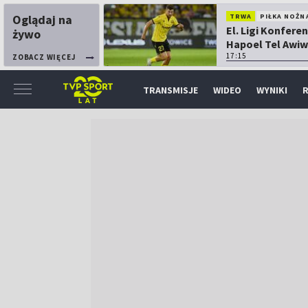
Oglądaj na
TRWA
PIŁKA NOŻN
El. Ligi Konferen
żywo
Hapoel Tel Awiw
Katowice
17:15
ZOBACZ WIĘCEJ
TRANSMISJE
WIDEO
WYNIKI
R