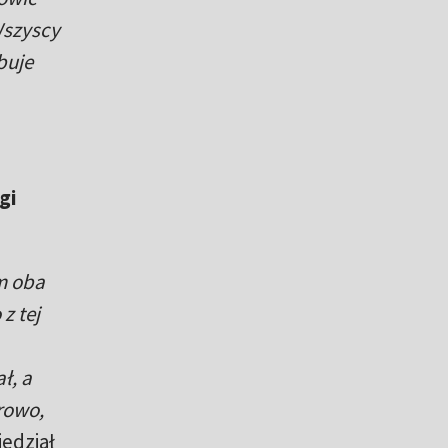
Wszyscy
buje
gi
m oba
z tej
ł, a
rowo,
edział