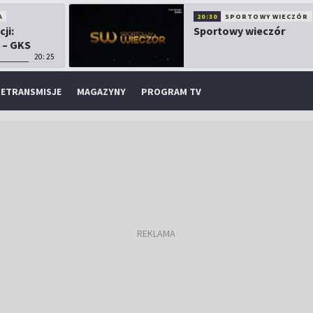
A
20:30
SPORTOWY WIECZÓR
cji:
Sportowy wieczór
 – GKS
20:25
ETRANSMISJE
MAGAZYNY
PROGRAM TV