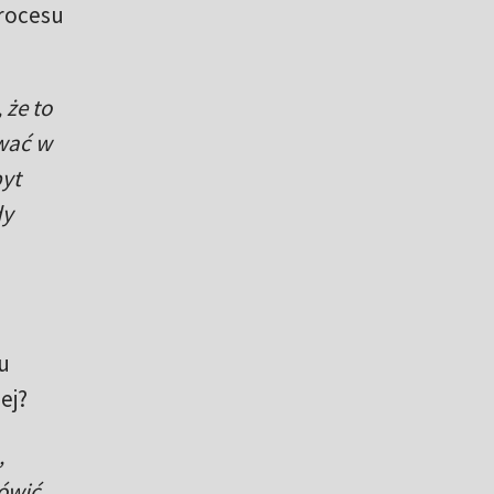
procesu
 że to
ować w
byt
dy
u
ej?
,
ówić