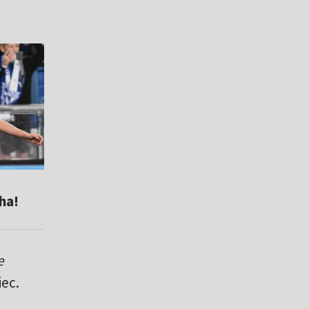
ha!
e
ec.