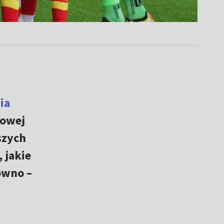
ia
gowej
szych
 jakie
owno –