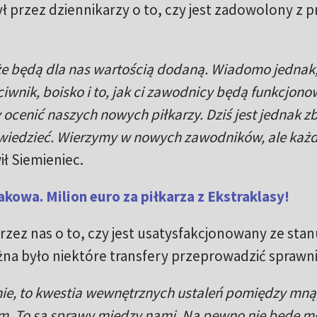
ł przez dziennikarzy o to, czy jest zadowolony z 
 że będą dla nas wartością dodaną. Wiadomo jednak,
ciwnik, boisko i to, jak ci zawodnicy będą funkcjon
 ocenić naszych nowych piłkarzy. Dziś jest jednak z
owiedzieć. Wierzymy w nowych zawodników, ale każ
ł Siemieniec.
akowa. Milion euro za piłkarza z Ekstraklasy!
przez nas o to, czy jest usatysfakcjonowany ze stan
na było niektóre transfery przeprowadzić sprawni
nie, to kwestia wewnętrznych ustaleń pomiędzy mną
m. To są sprawy między nami. Na pewno nie będę m