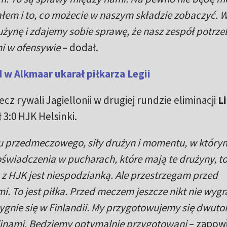
ałem i to, co możecie w naszym składzie zobaczyć. 
użynę i zdajemy sobie sprawę, że nasz zespół potrze
i w ofensywie
– dodał.
d w Alkmaar ukarał piłkarza Legii
cz rywali Jagiellonii w drugiej rundzie eliminacji
Li
 3:0 HJK Helsinki.
u przedmeczowego, siły drużyn i momentu, w który
wiadczenia w pucharach, które mają te drużyny, to 
z HJK jest niespodzianką. Ale przestrzegam przed
. To jest piłka. Przed meczem jeszcze nikt nie wygra
zygnie się w Finlandii. My przygotowujemy się dwuto
i Finami. Będziemy optymalnie przygotowani
– zapowi