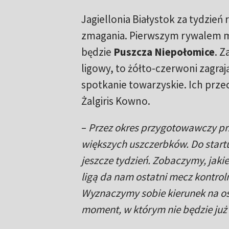
Jagiellonia Białystok za tydzień
zmagania. Pierwszym rywalem m
będzie
Puszcza Niepołomice
. 
ligowy, to żółto-czerwoni zagraj
spotkanie towarzyskie. Ich prze
Żalgiris Kowno.
–
Przez okres przygotowawczy pr
większych uszczerbków. Do star
jeszcze tydzień. Zobaczymy, jaki
ligą da nam ostatni mecz kontroln
Wyznaczymy sobie kierunek na ost
moment, w którym nie będzie już 