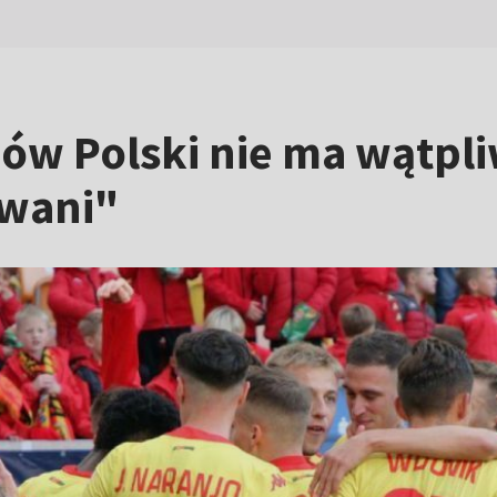
zów Polski nie ma wątpl
owani"