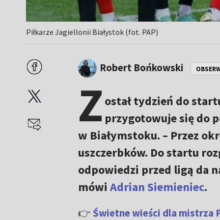
Piłkarze Jagiellonii Białystok (fot. PAP)
Robert Bońkowski
OBSER
Z
ostał tydzień do star
przygotowuje się do 
w Białymstoku. – Przez ok
uszczerbków. Do startu ro
odpowiedzi przed ligą da n
mówi
Adrian Siemieniec
.
👉
Świetne wieści dla mistrza P