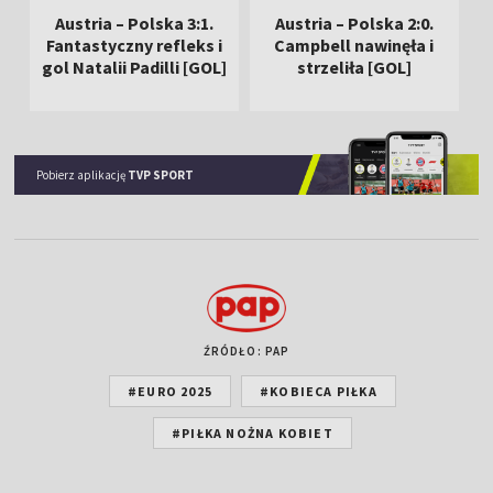
Austria – Polska 3:1.
Austria – Polska 2:0.
Fantastyczny refleks i
Campbell nawinęła i
S
gol Natalii Padilli [GOL]
strzeliła [GOL]
Pobierz aplikację
TVP SPORT
ŹRÓDŁO: PAP
#EURO 2025
#KOBIECA PIŁKA
#PIŁKA NOŻNA KOBIET