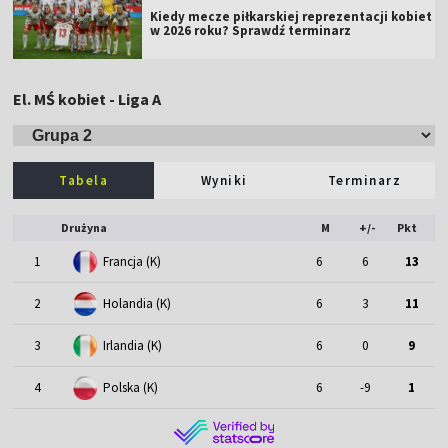
Kiedy mecze piłkarskiej reprezentacji kobiet
w 2026 roku? Sprawdź terminarz
El. MŚ kobiet - Liga A
Tabela
Wyniki
Terminarz
Drużyna
M
+/-
Pkt
1
Francja (K)
6
6
13
2
Holandia (K)
6
3
11
3
Irlandia (K)
6
0
9
4
Polska (K)
6
-9
1