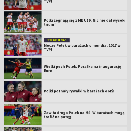
TVP!
Polki żegnają się z ME U19. Nic nie dał wysoki
triumf
TYLKO U NAS
Mecze Polek w barażach o mundial 2027 w
TVP!
Wielki pech Polek. Porażka na inaugurację
Euro
Polki poznały rywalki w barażach o MŚ!
Zawiła droga Polek na MŚ. W barażach mogą
trafić na potęgi