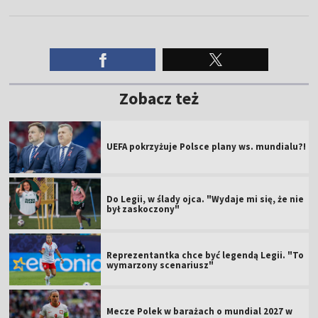
Zobacz też
UEFA pokrzyżuje Polsce plany ws. mundialu?!
Do Legii, w ślady ojca. "Wydaje mi się, że nie
był zaskoczony"
Reprezentantka chce być legendą Legii. "To
wymarzony scenariusz"
Mecze Polek w barażach o mundial 2027 w