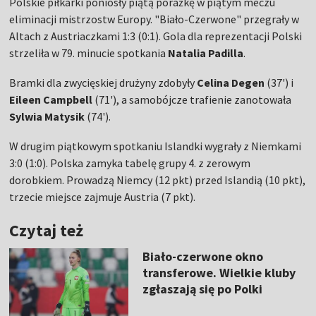
Polskie piłkarki poniosły piątą porażkę w piątym meczu
eliminacji mistrzostw Europy. "Biało-Czerwone" przegrały w
Altach z Austriaczkami 1:3 (0:1). Gola dla reprezentacji Polski
strzeliła w 79. minucie spotkania
Natalia Padilla
.
Bramki dla zwycięskiej drużyny zdobyły
Celina Degen
(37') i
Eileen Campbell
(71'), a samobójcze trafienie zanotowała
Sylwia Matysik
(74').
W drugim piątkowym spotkaniu Islandki wygrały z Niemkami
3:0 (1:0). Polska zamyka tabelę grupy 4. z zerowym
dorobkiem. Prowadzą Niemcy (12 pkt) przed Islandią (10 pkt),
trzecie miejsce zajmuje Austria (7 pkt).
Czytaj też
Biało-czerwone okno
transferowe. Wielkie kluby
zgłaszają się po Polki