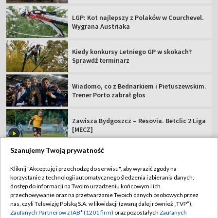
LGP: Kot najlepszy z Polaków w Courchevel.
Wygrana Austriaka
Kiedy konkursy Letniego GP w skokach?
Sprawdź terminarz
Wiadomo, co z Bednarkiem i Pietuszewskim.
Trener Porto zabrał głos
Zawisza Bydgoszcz – Resovia. Betclic 2 Liga
[MECZ]
Szanujemy Twoją prywatność
Kliknij "Akceptuję i przechodzę do serwisu", aby wyrazić zgody na
korzystanie z technologii automatycznego śledzenia i zbierania danych,
TVP
dostęp do informacji na Twoim urządzeniu końcowym i ich
przechowywanie oraz na przetwarzanie Twoich danych osobowych przez
Abonament TVP
Regulamin TVP
nas, czyli Telewizję Polską S.A. w likwidacji (zwaną dalej również „TVP”),
Polityka prywatności
Sklep TVP
Zaufanych Partnerów z IAB* (1201 firm)
oraz pozostałych
Zaufanych