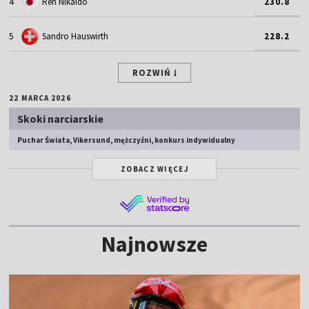
4
Ren Nikaido
230.8
5
Sandro Hauswirth
228.2
ROZWIŃ
22 MARCA 2026
Skoki narciarskie
Puchar Świata, Vikersund, mężczyźni, konkurs indywidualny
ZOBACZ WIĘCEJ
Najnowsze