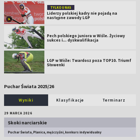
TYLKO U NAS
Liderzy polskiej kadry nie pojadą na
następne zawody LGP
Pech polskiego juniora w Wiśle. Życiowy
sukces i... dyskwalifikacja
LGP w Wiśle: Twardosz poza TOP10. Triumf
Słowenki
Puchar Świata 2025/26
Wyniki
Klasyfikacje
Terminarz
29 MARCA 2026
Skoki narciarskie
Puchar Świata, Planica, mężczyźni, konkurs indywidualny