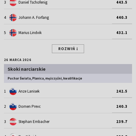
3
Daniel Tschofenig
443.5
4
Johann A. Forfang
440.3
5
Marius Lindvik
432.1
ROZWIŃ
26 MARCA 2026
Skoki narciarskie
Puchar Świata, Planica, mężczyźni, kwalifikacje
1
Anze Lanisek
242.5
2
Domen Prevc
240.3
3
Stephan Embacher
239.7