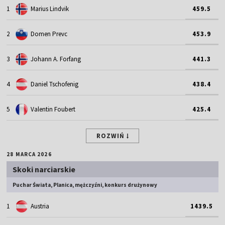
1
Marius Lindvik
459.5
2
Domen Prevc
453.9
3
Johann A. Forfang
441.3
4
Daniel Tschofenig
438.4
5
Valentin Foubert
425.4
ROZWIŃ
28 MARCA 2026
Skoki narciarskie
Puchar Świata, Planica, mężczyźni, konkurs drużynowy
1
Austria
1439.5