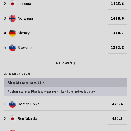
2
Japonia
1425.6
3
Norwegia
1418.0
4
Niemcy
1374.7
5
Słowenia
1332.8
ROZWIŃ
27 MARCA 2026
Skoki narciarskie
Puchar Świata, Planica, mężczyźni, konkurs indywidualny
1
Domen Prevc
471.4
2
Ren Nikaido
451.3