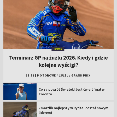
NOWE
Terminarz GP na żużlu 2026. Kiedy i gdzie
kolejne wyścigi?
18:52
|
MOTOROWE
/
ŻUŻEL
/
GRAND PRIX
Co za powrót Świątek! Jest ćwierćfinał w
Toronto
Zmarzlik najlepszy w Rydze. Został nowym
liderem!