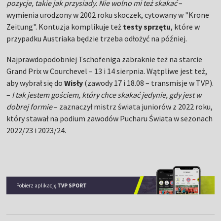
pozycje, takie jak przysiady. Nie wolno mi też skakać
–
wymienia urodzony w 2002 roku skoczek, cytowany w "Krone
Zeitung". Kontuzja komplikuje też
testy sprzętu
, które w
przypadku Austriaka będzie trzeba odłożyć na później.
Najprawdopodobniej Tschofeniga zabraknie też na starcie
Grand Prix w Courchevel – 13 i 14 sierpnia. Wątpliwe jest też,
aby wybrał się do
Wisły
(zawody 17 i 18.08 – transmisje w TVP).
–
I tak jestem gościem, który chce skakać jedynie, gdy jest w
dobrej formie
– zaznaczył mistrz świata juniorów z 2022 roku,
który stawał na podium zawodów Pucharu Świata w sezonach
2022/23 i 2023/24.
Pobierz aplikację
TVP SPORT