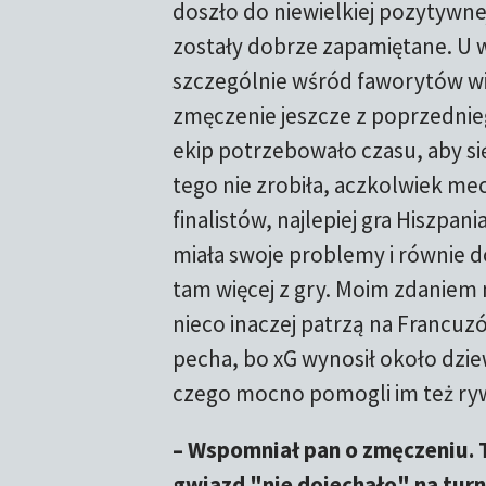
doszło do niewielkiej pozytywnej
zostały dobrze zapamiętane. U
szczególnie wśród faworytów w
zmęczenie jeszcze z poprzednie
ekip potrzebowało czasu, aby się
tego nie zrobiła, aczkolwiek me
finalistów, najlepiej gra Hiszpan
miała swoje problemy i równie d
tam więcej z gry. Moim zdaniem 
nieco inaczej patrzą na Francuzó
pecha, bo xG wynosił około dziewi
czego mocno pomogli im też ry
– Wspomniał pan o zmęczeniu. 
gwiazd "nie dojechało" na turn