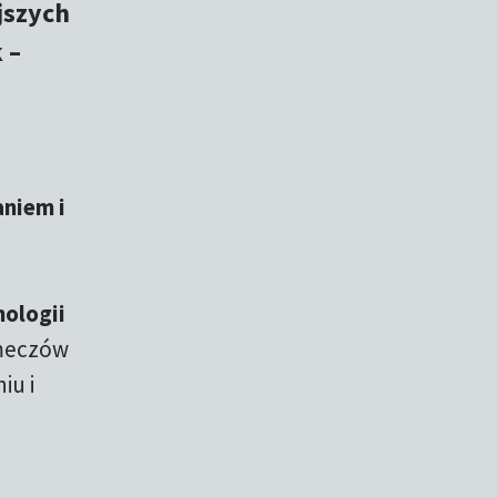
jszych
 –
aniem i
nologii
 meczów
iu i