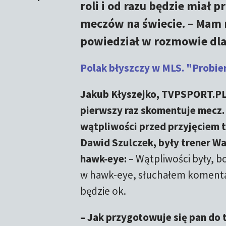
roli i od razu będzie miał
meczów na świecie. – Mam n
powiedział w rozmowie dl
Polak błyszczy w MLS. "Probier
Jakub Kłyszejko, TVPSPORT.PL:
pierwszy raz skomentuje mecz. O
wątpliwości przed przyjęciem t
Dawid Szulczek, były trener Wa
hawk-eye:
– Wątpliwości były, b
w hawk-eye, słuchałem komenta
będzie ok.
– Jak przygotowuje się pan do