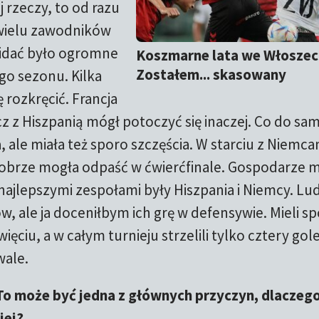
 rzeczy, to od razu
 wielu zawodników
idać było ogromne
Koszmarne lata we Włoszec
Zostałem... skasowany
go sezonu. Kilka
 rozkręcić. Francja
cz z Hiszpanią mógł potoczyć się inaczej. Co do sa
ia, ale miała też sporo szczęścia. W starciu z Niemca
obrze mogła odpaść w ćwierćfinale. Gospodarze mi
najlepszymi zespołami były Hiszpania i Niemcy. Lu
w, ale ja doceniłbym ich grę w defensywie. Mieli s
ęciu, a w całym turnieju strzelili tylko cztery gole
wale.
To może być jedna z głównych przyczyn, dlaczego
iej?