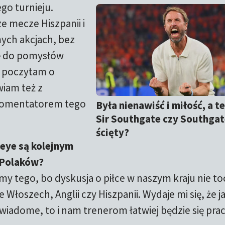
ego turnieju.
e mecze Hiszpanii i
amych akcjach, bez
ę do pomysłów
ę poczytam o
iam też z
omentatorem tego
Była nienawiść i miłość, a te
Sir Southgate czy Southga
ścięty?
-eye są kolejnym
 Polaków?
y tego, bo dyskusja o piłce w naszym kraju nie toc
 Włoszech, Anglii czy Hiszpanii. Wydaje mi się, że j
wiadome, to i nam trenerom łatwiej będzie się pra