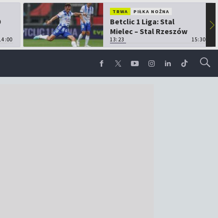
TRWA
PIŁKA NOŻNA
0
Betclic 1 Liga: Stal
▶
Mielec – Stal Rzeszów
14:00
13:23
15:30