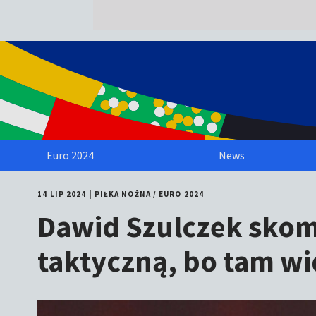
Euro 2024
News
14 LIP 2024
|
PIŁKA NOŻNA
/
EURO 2024
Dawid Szulczek skom
taktyczną, bo tam wid