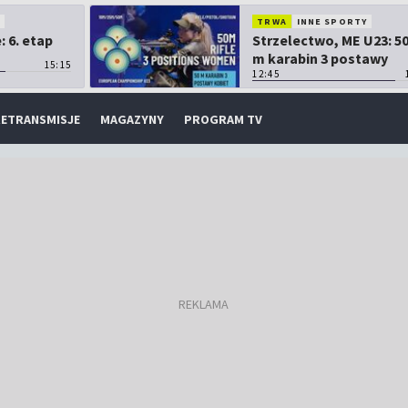
O
TRWA
INNE SPORTY
 6. etap
Strzelectwo, ME U23: 5
m karabin 3 postawy
15:15
kobiet
12:45
ETRANSMISJE
MAGAZYNY
PROGRAM TV