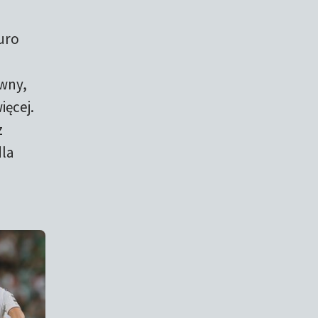
uro
z
ówny,
ięcej.
z
dla