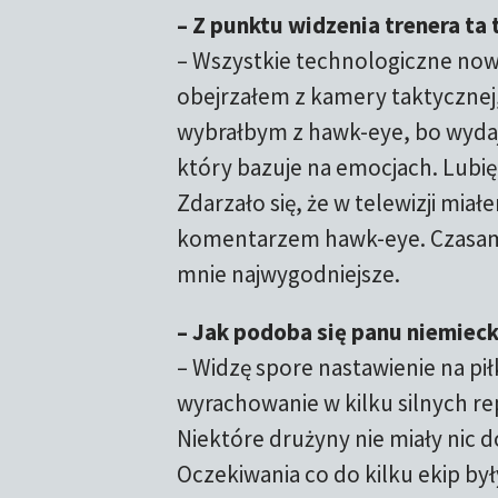
– Z punktu widzenia trenera t
– Wszystkie technologiczne nowi
obejrzałem z kamery taktycznej
wybrałbym z hawk-eye, bo wydaje 
który bazuje na emocjach. Lubię 
Zdarzało się, że w telewizji mia
komentarzem hawk-eye. Czasami z
mnie najwygodniejsze.
– Jak podoba się panu niemiecki
– Widzę spore nastawienie na pił
wyrachowanie w kilku silnych re
Niektóre drużyny nie miały nic d
Oczekiwania co do kilku ekip były