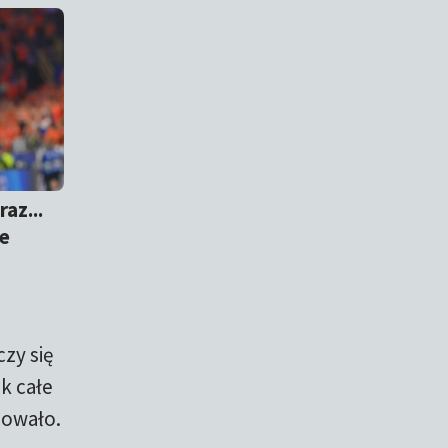
raz...
te
zy się
ak całe
cowało.