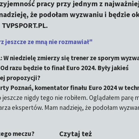
 przyjemność pracy przy jednym z najważnie
adzieję, że podołam wyzwaniu i będzie ok
a TVPSPORT.PL.
z jeszcze ze mną nie rozmawiał"
 W niedzielę zmierzy się trener ze sporym wyzw
d razu będzie to finał Euro 2024. Były jakieś
ej propozycji?
rty Poznań, komentator finału Euro 2024 w tech
o jeszcze nigdy tego nie robiłem. Oglądałem parę
rza ekspertów. Mam nadzieję, że podołam wyzwan
Czytaj też
 tego meczu?