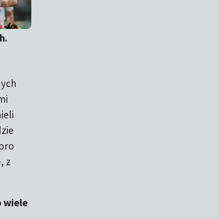
h.
mych
mi
eli
dzie
poro
, z
 wiele