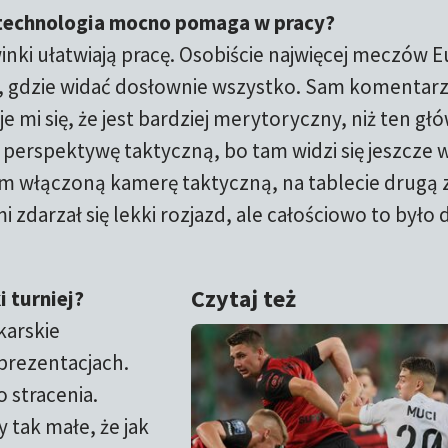
a technologia mocno pomaga w pracy?
nki ułatwiają pracę. Osobiście najwięcej meczów E
, gdzie widać dosłownie wszystko. Sam komentar
mi się, że jest bardziej merytoryczny, niż ten gł
perspektywę taktyczną, bo tam widzi się jeszcze w
łem włączoną kamerę taktyczną, na tablecie drugą 
darzał się lekki rozjazd, ale całościowo to było 
Czytaj też
 turniej?
karskie
prezentacjach.
o stracenia.
 tak małe, że jak