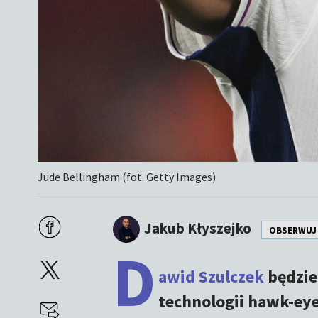
Jude Bellingham (fot. Getty Images)
Jakub Kłyszejko
OBSERWUJ
D
awid Szulczek
będzie
technologii hawk-eye