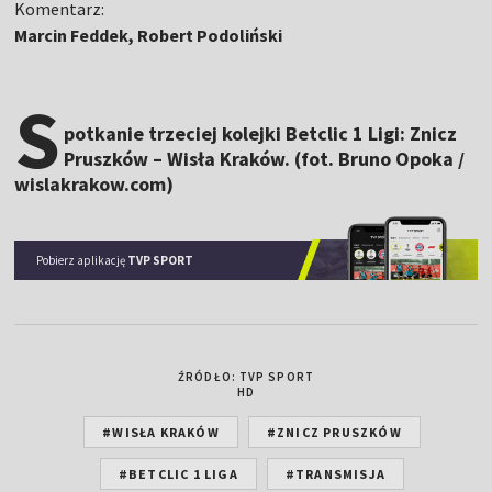
Komentarz:
Marcin Feddek, Robert Podoliński
S
potkanie trzeciej kolejki Betclic 1 Ligi: Znicz
Pruszków – Wisła Kraków. (fot. Bruno Opoka /
wislakrakow.com)
Pobierz aplikację
TVP SPORT
ŹRÓDŁO: TVP SPORT
HD
#WISŁA KRAKÓW
#ZNICZ PRUSZKÓW
#BETCLIC 1 LIGA
#TRANSMISJA