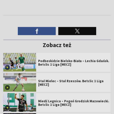
Zobacz też
Podbeskidzie Bielsko-Biała – Lechia Gdańsk.
Betclic 1 Liga [MECZ]
Stal Mielec – Stal Rzeszów. Betclic 1 Liga
[MECZ]
Miedź Legnica – Pogoń Grodzisk Mazowiecki.
Betclic 1 Liga [MECZ]