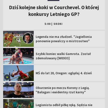
Dziś kolejne skoki w Courchevel. O której
konkursy Letniego GP?
5:00
|
SKOKI
Legenda nie ma złudzeń. "Jagiellonia
ponownie powalczy o mistrzostwo"
Szybki koniec walki Gamrota. Został
zdemolowany [WIDEO]
MŚ do lat 20, Oregon: oglądaj 4. dzień
Oburzenie po meczu Korony z Legią.
"Bałagan i ewidentny rzut karny"
Legionista odbił piłkę ręką. Sędzia nie