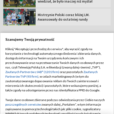
wiedział, że było inaczej niż myślał
Mistrzynie Polski coraz bliżej LM.
Awansowały do ostatniej rundy
Szanujemy Twoją prywatność
TVP
Kliknij "Akceptuję i przechodzę do serwisu", aby wyrazić zgody na
korzystanie z technologii automatycznego śledzenia i zbierania danych,
Abonament TVP
Regulamin TVP
dostęp do informacji na Twoim urządzeniu końcowym i ich
Polityka prywatności
Sklep TVP
przechowywanie oraz na przetwarzanie Twoich danych osobowych przez
nas, czyli Telewizję Polską S.A. w likwidacji (zwaną dalej również „TVP”),
Biuro Reklamy
Moje zgody
Zaufanych Partnerów z IAB* (1201 firm)
oraz pozostałych
Zaufanych
Partnerów TVP (93 firm)
, w celach marketingowych (w tym do
Oferta Handlowa
Biuro reklamy
zautomatyzowanego dopasowania reklam do Twoich zainteresowań i
mierzenia ich skuteczności) i pozostałych, które wskazujemy poniżej, a
Telegazeta ogłoszenia
Kontakt
także zgody na udostępnianie przez nas identyfikatora PPID do Google.
Emisja w TVP
Twoje dane osobowe zbierane podczas odwiedzania przez Ciebie naszych
Kanały
Rada Programowa
poszczególnych serwisów
zwanych dalej „Portalem”, w tym informacje
zapisywane za pomocą technologii takich jak: pliki cookie, sygnalizatory
Ogłoszenia przetargowe
WWW lub innych podobnych technologii umożliwiających świadczenie