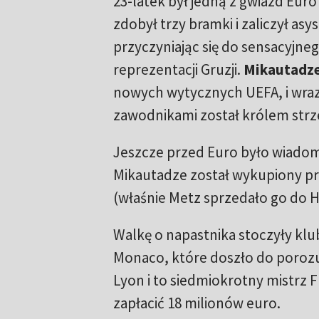
23-latek był jedną z gwiazd Euro
zdobył trzy bramki i zaliczył as
przyczyniając się do sensacyjneg
reprezentacji Gruzji.
Mikautadz
nowych wytycznych UEFA, i wraz
zawodnikami został królem strze
Jeszcze przed Euro było wiadomo
Mikautadze został wykupiony pr
(właśnie Metz sprzedało go do Ho
Walkę o napastnika stoczyły klu
Monaco, które doszło do porozumi
Lyon i to siedmiokrotny mistrz 
zapłacić 18 milionów euro.