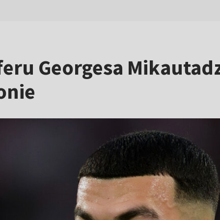
sferu Georgesa Mikautadz
onie