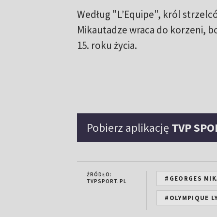
Według "L’Equipe", król strzelc
Mikautadze wraca do korzeni, b
15. roku życia.
Pobierz aplikację
TVP SPO
ŹRÓDŁO:
#GEORGES MI
TVPSPORT.PL
#OLYMPIQUE L