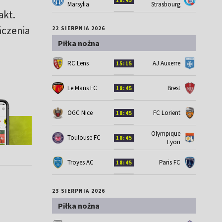
Marsylia
Strasbourg
akt.
ńczenia
22 SIERPNIA 2026
Piłka nożna
RC Lens
AJ Auxerre
15:15
Le Mans FC
Brest
18:45
OGC Nice
FC Lorient
18:45
Olympique
Toulouse FC
18:45
Lyon
Troyes AC
Paris FC
18:45
23 SIERPNIA 2026
Piłka nożna