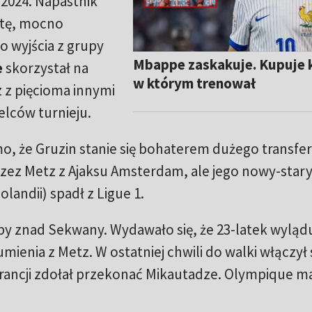
 2024. Napastnik
ystę, mocno
o wyjścia z grupy
Mbappe zaskakuje. Kupuje 
e
skorzystał na
w którym trenował
 z pięcioma innymi
lców turnieju.
, że Gruzin stanie się bohaterem dużego transfer
zez Metz z Ajaksu Amsterdam, ale jego nowy-stary
landii) spadł z Ligue 1.
by znad Sekwany. Wydawało się, że 23-latek wyląd
enia z Metz. W ostatniej chwili do walki włączył 
Francji zdołał przekonać Mikautadze. Olympique m