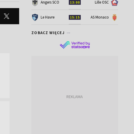
Angers SCO
Lille OSC
13:00
Le Havre
AS Monaco
15:15
ZOBACZ WIĘCEJ