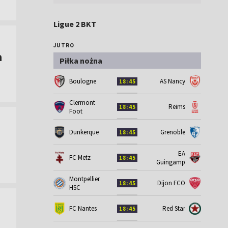
Ligue 2 BKT
JUTRO
a
Piłka nożna
Boulogne
AS Nancy
18:45
Clermont
Reims
18:45
Foot
Dunkerque
Grenoble
18:45
EA
FC Metz
18:45
Guingamp
Montpellier
Dijon FCO
18:45
HSC
FC Nantes
Red Star
18:45