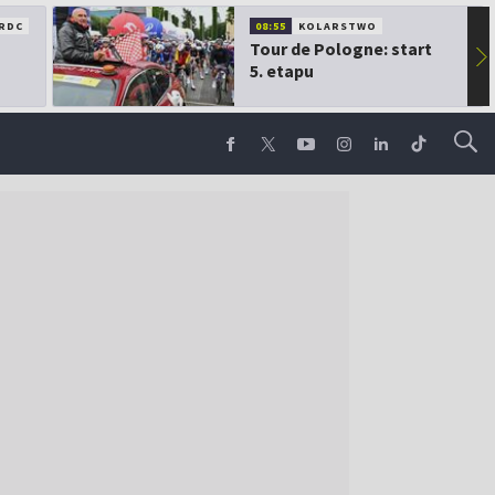
RDC
08:55
KOLARSTWO
Tour de Pologne: start
▶
5. etapu