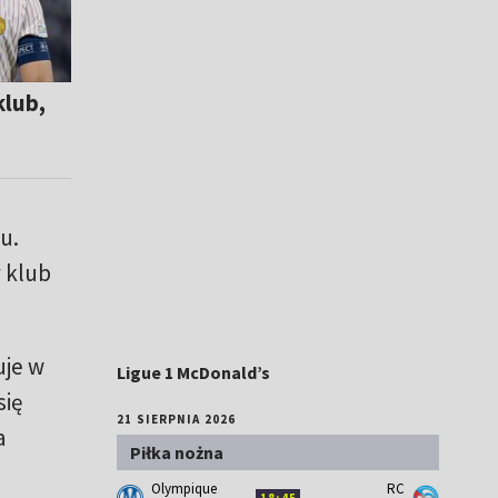
klub,
u.
 klub
uje w
Ligue 1 McDonald’s
się
21 SIERPNIA 2026
a
Piłka nożna
Olympique
RC
18:45