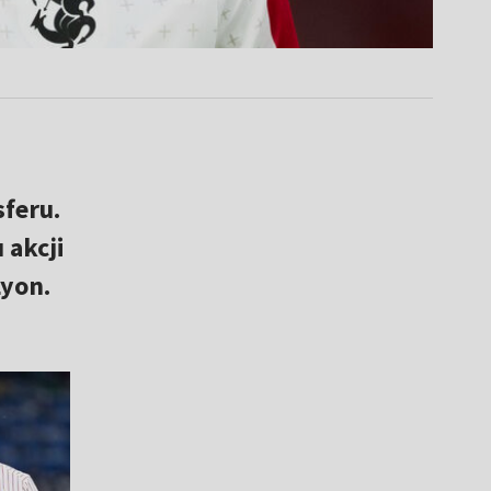
sferu.
 akcji
Lyon.