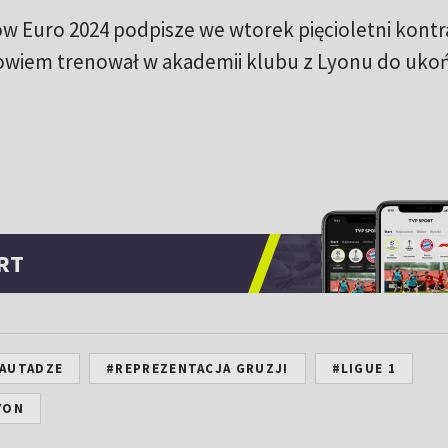
ów Euro 2024 podpisze we wtorek pięcioletni kontr
owiem trenował w akademii klubu z Lyonu do uko
RT
KAUTADZE
#REPREZENTACJA GRUZJI
#LIGUE 1
YON