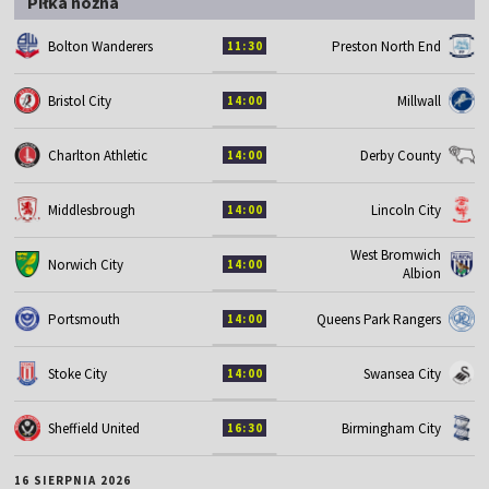
Piłka nożna
Bolton Wanderers
Preston North End
11:30
Bristol City
Millwall
14:00
Charlton Athletic
Derby County
14:00
Middlesbrough
Lincoln City
14:00
West Bromwich
Norwich City
14:00
Albion
Portsmouth
Queens Park Rangers
14:00
Stoke City
Swansea City
14:00
Sheffield United
Birmingham City
16:30
16 SIERPNIA 2026