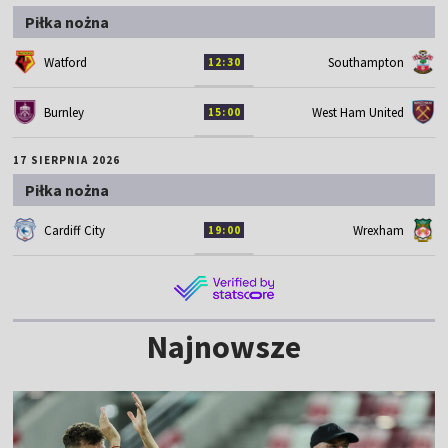
Piłka nożna
Watford
Southampton
12:30
Burnley
West Ham United
15:00
17 SIERPNIA 2026
Piłka nożna
Cardiff City
Wrexham
19:00
Najnowsze