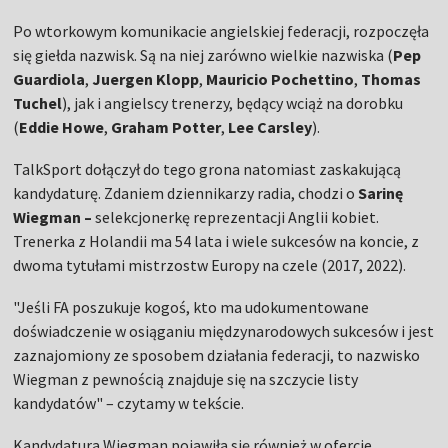
Po wtorkowym komunikacie angielskiej federacji, rozpoczęła
się giełda nazwisk. Są na niej zarówno wielkie nazwiska (
Pep
Guardiola
,
Juergen Klopp
,
Mauricio Pochettino
,
Thomas
Tuchel
), jak i angielscy trenerzy, będący wciąż na dorobku
(
Eddie Howe
,
Graham Potter
,
Lee Carsley
).
TalkSport dołączył do tego grona natomiast zaskakującą
kandydaturę. Zdaniem dziennikarzy radia, chodzi o
Sarinę
Wiegman –
selekcjonerkę reprezentacji Anglii kobiet.
Trenerka z Holandii ma 54 lata i wiele sukcesów na koncie, z
dwoma tytułami mistrzostw Europy na czele (2017, 2022).
"Jeśli FA poszukuje kogoś, kto ma udokumentowane
doświadczenie w osiąganiu międzynarodowych sukcesów i jest
zaznajomiony ze sposobem działania federacji, to nazwisko
Wiegman z pewnością znajduje się na szczycie listy
kandydatów" – czytamy w tekście.
Kandydatura Wiegman pojawiła się również w ofercie