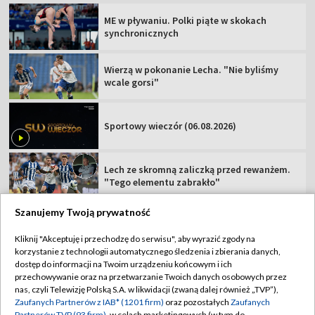
ME w pływaniu. Polki piąte w skokach
synchronicznych
Wierzą w pokonanie Lecha. "Nie byliśmy
wcale gorsi"
Sportowy wieczór (06.08.2026)
Lech ze skromną zaliczką przed rewanżem.
"Tego elementu zabrakło"
Szanujemy Twoją prywatność
Kliknij "Akceptuję i przechodzę do serwisu", aby wyrazić zgody na
korzystanie z technologii automatycznego śledzenia i zbierania danych,
TVP
dostęp do informacji na Twoim urządzeniu końcowym i ich
przechowywanie oraz na przetwarzanie Twoich danych osobowych przez
Abonament TVP
Regulamin TVP
nas, czyli Telewizję Polską S.A. w likwidacji (zwaną dalej również „TVP”),
Polityka prywatności
Sklep TVP
Zaufanych Partnerów z IAB* (1201 firm)
oraz pozostałych
Zaufanych
Partnerów TVP (93 firm)
, w celach marketingowych (w tym do