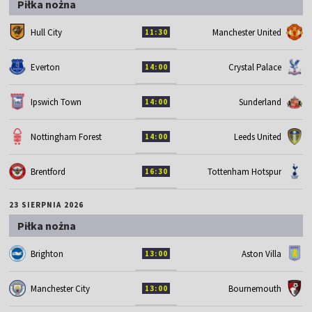
Piłka nożna
Hull City
Manchester United
11:30
Everton
Crystal Palace
14:00
Ipswich Town
Sunderland
14:00
Nottingham Forest
Leeds United
14:00
Brentford
Tottenham Hotspur
16:30
23 SIERPNIA 2026
Piłka nożna
Brighton
Aston Villa
13:00
Manchester City
Bournemouth
13:00