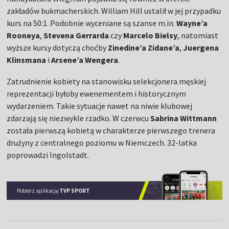
zakładów bukmacherskich. William Hill ustalił w jej przypadku
kurs na 50:1. Podobnie wyceniane są szanse m.in.
Wayne’a
Rooneya
,
Stevena Gerrarda
czy
Marcelo Bielsy
, natomiast
wyższe kursy dotyczą choćby
Zinedine’a Zidane’a
,
Juergena
Klinsmana
i
Arsene’a Wengera
.
Zatrudnienie kobiety na stanowisku selekcjonera męskiej
reprezentacji byłoby ewenementem i historycznym
wydarzeniem. Takie sytuacje nawet na niwie klubowej
zdarzają się niezwykle rzadko. W czerwcu
Sabrina Wittmann
została pierwszą kobietą w charakterze pierwszego trenera
drużyny z centralnego poziomu w Niemczech. 32-latka
poprowadzi Ingolstadt.
Pobierz aplikację
TVP SPORT