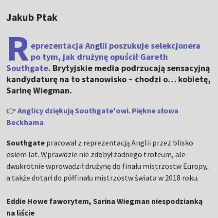
Jakub Ptak
R
eprezentacja Anglii poszukuje selekcjonera
po tym, jak drużynę opuścił Gareth
Southgate
. Brytyjskie media podrzucają sensacyjną
kandydaturę na to stanowisko – chodzi o… kobietę,
Sarinę Wiegman.
👉
Anglicy dziękują Southgate'owi. Piękne słowa
Beckhama
Southgate
pracował z reprezentacją Anglii przez blisko
osiem lat. Wprawdzie nie zdobył żadnego trofeum, ale
dwukrotnie wprowadził drużynę do finału mistrzostw Europy,
a także dotarł do półfinału mistrzostw świata w 2018 roku.
Eddie Howe faworytem, Sarina Wiegman niespodzianką
na liście