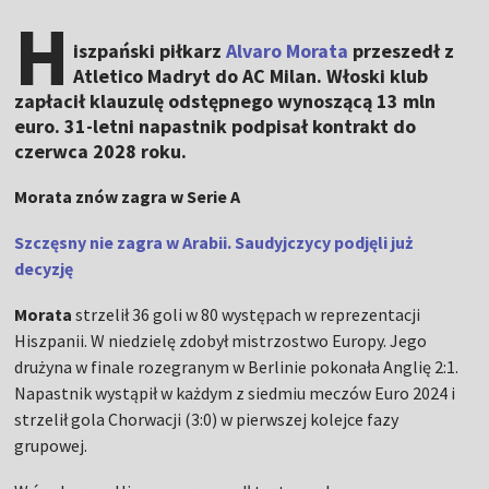
H
iszpański piłkarz
Alvaro Morata
przeszedł z
Atletico Madryt do AC Milan. Włoski klub
zapłacił klauzulę odstępnego wynoszącą 13 mln
euro. 31-letni napastnik podpisał kontrakt do
czerwca 2028 roku.
Morata znów zagra w Serie A
Szczęsny nie zagra w Arabii. Saudyjczycy podjęli już
decyzję
Morata
strzelił 36 goli w 80 występach w reprezentacji
Hiszpanii. W niedzielę zdobył mistrzostwo Europy. Jego
drużyna w finale rozegranym w Berlinie pokonała Anglię 2:1.
Napastnik wystąpił w każdym z siedmiu meczów Euro 2024 i
strzelił gola Chorwacji (3:0) w pierwszej kolejce fazy
grupowej.