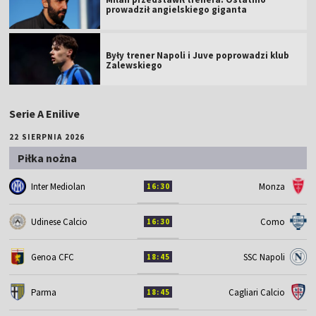
prowadził angielskiego giganta
Były trener Napoli i Juve poprowadzi klub
Zalewskiego
Serie A Enilive
22 SIERPNIA 2026
Piłka nożna
Inter Mediolan
Monza
16:30
Udinese Calcio
Como
16:30
Genoa CFC
SSC Napoli
18:45
Parma
Cagliari Calcio
18:45