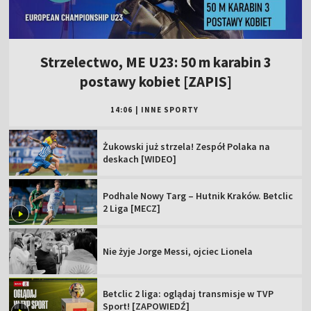
Strzelectwo, ME U23: 50 m karabin 3
postawy kobiet [ZAPIS]
14:06
|
INNE SPORTY
Żukowski już strzela! Zespół Polaka na
deskach [WIDEO]
Podhale Nowy Targ – Hutnik Kraków. Betclic
2 Liga [MECZ]
Nie żyje Jorge Messi, ojciec Lionela
Betclic 2 liga: oglądaj transmisje w TVP
Sport! [ZAPOWIEDŹ]