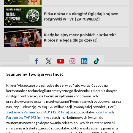
Piłka nożna na okrągło! Oglądaj krajowe
rozgrywki w TVP [ZAPOWIEDŹ]
Kiedy kolejny mecz polskich siatkarek?
Kibice nie będą długo czekać
TVP
Szanujemy Twoją prywatność
Abonament TVP
Regulamin TVP
Kliknij "Akceptuję i przechodzę do serwisu", aby wyrazić zgody na
Polityka prywatności
Sklep TVP
korzystanie z technologii automatycznego śledzenia i zbierania danych,
dostęp do informacji na Twoim urządzeniu końcowym i ich
Biuro Reklamy
Moje zgody
przechowywanie oraz na przetwarzanie Twoich danych osobowych przez
nas, czyli Telewizję Polską S.A. w likwidacji (zwaną dalej również „TVP”),
Oferta Handlowa
Biuro reklamy
Zaufanych Partnerów z IAB* (1201 firm)
oraz pozostałych
Zaufanych
Partnerów TVP (93 firm)
, w celach marketingowych (w tym do
Telegazeta ogłoszenia
Kontakt
zautomatyzowanego dopasowania reklam do Twoich zainteresowań i
Emisja w TVP
mierzenia ich skuteczności) i pozostałych, które wskazujemy poniżej, a