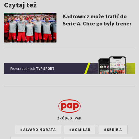
Czytaj też
Kadrowicz może trafić do
Serie A. Chce go były trener
Pobierz aplikację
TVP SPORT
ŹRÓDŁO: PAP
#ALVARO MORATA
#AC MILAN
#SERIE A