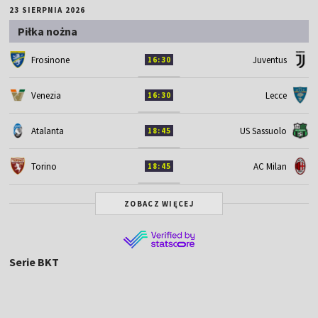
23 SIERPNIA 2026
Piłka nożna
Frosinone
Juventus
16:30
Venezia
Lecce
16:30
Atalanta
US Sassuolo
18:45
Torino
AC Milan
18:45
ZOBACZ WIĘCEJ
Serie BKT