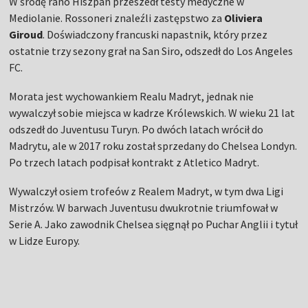
W środę rano Hiszpan przeszedł testy medyczne w
Mediolanie. Rossoneri znaleźli zastępstwo za
Oliviera
Giroud
. Doświadczony francuski napastnik, który przez
ostatnie trzy sezony grał na San Siro, odszedł do Los Angeles
FC.
Morata jest wychowankiem Realu Madryt, jednak nie
wywalczył sobie miejsca w kadrze Królewskich. W wieku 21 lat
odszedł do Juventusu Turyn. Po dwóch latach wrócił do
Madrytu, ale w 2017 roku został sprzedany do Chelsea Londyn.
Po trzech latach podpisał kontrakt z Atletico Madryt.
Wywalczył osiem trofeów z Realem Madryt, w tym dwa Ligi
Mistrzów. W barwach Juventusu dwukrotnie triumfował w
Serie A. Jako zawodnik Chelsea sięgnął po Puchar Anglii i tytuł
w Lidze Europy.