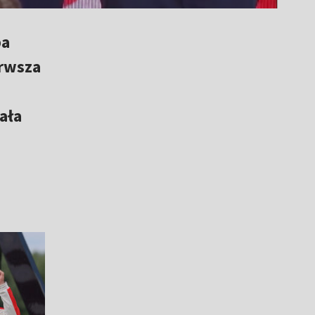
pa
erwsza
ała