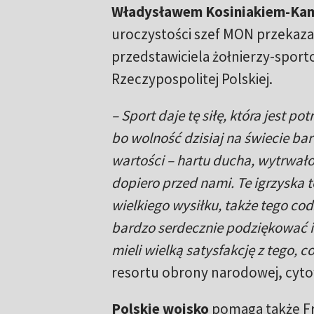
Władysławem Kosiniakiem-Ka
uroczystości szef MON przekazał
przedstawiciela żołnierzy-spor
Rzeczypospolitej Polskiej.
– Sport daje tę siłę, która jest p
bo wolność dzisiaj na świecie bar
wartości – hartu ducha, wytrwałoś
dopiero przed nami. Te igrzyska t
wielkiego wysiłku, także tego c
bardzo serdecznie podziękować i
mieli wielką satysfakcję z tego, c
resortu obrony narodowej, cyt
Polskie wojsko
pomaga także Fra