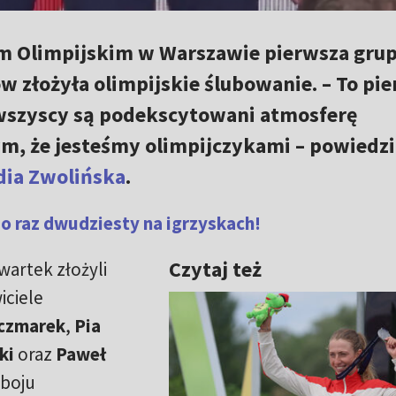
m Olimpijskim w Warszawie pierwsza gru
w złożyła olimpijskie ślubowanie. – To pi
 wszyscy są podekscytowani atmosferę
ym, że jesteśmy olimpijczykami – powiedzi
dia Zwolińska
.
o raz dwudziesty na igrzyskach!
Czytaj też
artek złożyli
iciele
aczmarek
,
Pia
ki
oraz
Paweł
oboju