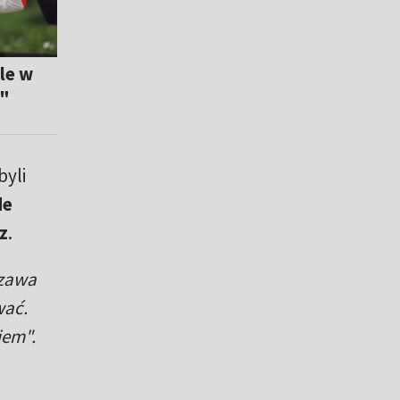
le w
a"
byli
de
z
.
szawa
wać.
iem".