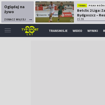
Oglądaj na
TRWA
PIŁKA NOŻN
Betclic 2 Liga: 
żywo
Bydgoszcz – Re
15:55
ZOBACZ WIĘCEJ
TRANSMISJE
WIDEO
WYNIKI
R