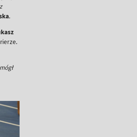
z
ska
.
kasz
rierze.
ę mógł