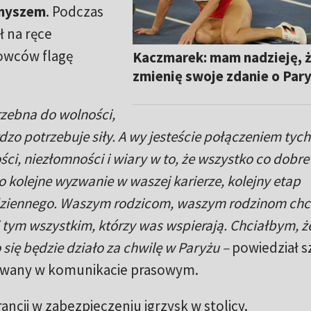
myszem
. Podczas
 na ręce
towców flagę
Kaczmarek: mam nadzieję, 
zmienię swoje zdanie o Par
otrzebna do wolności,
dzo potrzebuje siły. A wy jesteście połączeniem tych
ci, niezłomności i wiary w to, że wszystko co dobre
o kolejne wyzwanie w waszej karierze, kolejny etap
odziennego. Waszym rodzicom, waszym rodzinom chc
 tym wszystkim, którzy was wspierają. Chciałbym, ż
o się będzie działo za chwilę w Paryżu –
powiedział s
owany w komunikacie prasowym.
ncji w zabezpieczeniu igrzysk w stolicy.