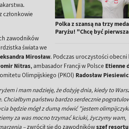
akarstwa.
az członkowie
Polka z szansą na trzy meda
Paryżu! "Chcę być pierwsz
ych zawodników
rdzistka świata we
leksandra Mirosław
. Podczas uroczystości obecni 
omir Nitras
, ambasador Francji w Polsce
Etienne 
omitetu Olimpijskiego (PKOl)
Radosław Piesiewic
ryżem i mam nadzieję, że dożyję dnia, kiedy to War
ie. Chciałbym państwu bardzo serdecznie pogratulo
ycia będzie mógł z dumą mówić "jestem olimpijczyk
ziemy za was mocno trzymać kciuki, życzymy wam,
 marzenia –
zwrócił się do zawodników
szef resortu