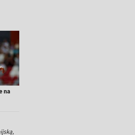
e na
ijską,