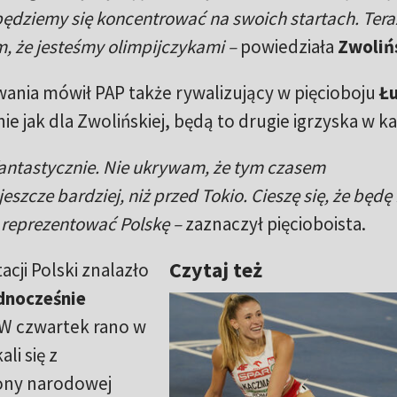
j będziemy się koncentrować na swoich startach. Tera
m, że jesteśmy olimpijczykami –
powiedziała
Zwoliń
ania mówił PAP także rywalizujący w pięcioboju
Łu
ie jak dla Zwolińskiej, będą to drugie igrzyska w ka
t fantastycznie. Nie ukrywam, że tym czasem
jeszcze bardziej, niż przed Tokio. Cieszę się, że będ
i reprezentować Polskę –
zaznaczył pięcioboista.
Czytaj też
acji Polski znalazło
dnocześnie
 W czwartek rano w
i się z
ony narodowej