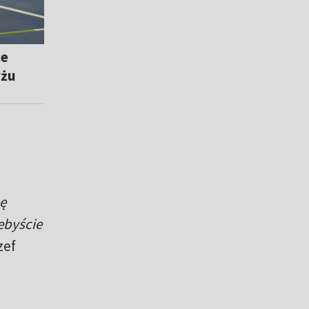
że
yżu
ę
ebyście
zef