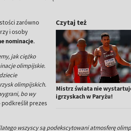
Czytaj też
stości zarówno
rzy i osoby
ne nominacje
.
my, jak ciężko
nacje olimpijskie.
dziecie
zysk olimpijskich.
Mistrz świata nie wystartuj
 wygrani, bo wy
igrzyskach w Paryżu!
–
podkreślił prezes
dlatego wszyscy są podekscytowani atmosferę olimp