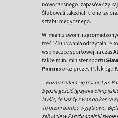
nowoczesnego, zapasów czy kaj
Ślubowali także ich trenerzy or
sztabu medycznego.
W imieniu swoim i zgromadzon
treść ślubowania odczytała reko
wspinaczce sportowej na czas
A
także m.in. minister sportu
Sław
Poncins
oraz prezes Polskiego K
– Rozmarzyłem się trochę tym Pa
będzie gościć igrzyska olimpijsk
Myślę, że każdy z was do końca ż
To brzmi bardzo wyjątkowo. Będ
żebyście w Paryżu spełnili swoje