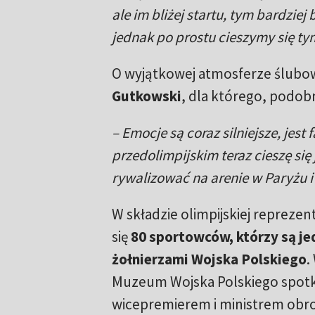
ale im bliżej startu, tym bardzie
jednak po prostu cieszymy się ty
O wyjątkowej atmosferze ślubow
Gutkowski
, dla którego, podobn
– Emocje są coraz silniejsze, jes
przedolimpijskim teraz cieszę się 
rywalizować na arenie w Paryżu 
W składzie olimpijskiej reprezent
się
80 sportowców, którzy są je
żołnierzami Wojska Polskiego
.
Muzeum Wojska Polskiego spotkal
wicepremierem i ministrem obr