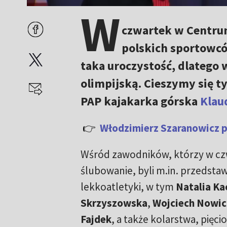
W
czwartek w Centru
polskich sportowcó
taka uroczystość, dlatego
olimpijską. Cieszymy się t
PAP kajakarka górska
Klau
👉
Włodzimierz Szaranowicz p
Wśród zawodników, którzy w czw
ślubowanie, byli m.in. przedstaw
lekkoatletyki, w tym
Natalia K
Skrzyszowska
,
Wojciech Nowic
Fajdek
, a także kolarstwa, pięci