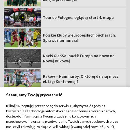
Tour de Pologne: oglądaj start 4. etapu
Polskie kluby w europejskich pucharach.
Sprawdź terminarz!
Naciś GieKSa, naciś! Europa na nowo na
Nowej Bukowej
Raków – Hammarby. O której dzisiaj mecz
el. Ligi Konferencji?
Szanujemy Twoją prywatność
Kliknij "Akceptuję i przechodzę do serwisu", aby wyrazić zgody na
korzystanie z technologii automatycznego śledzenia i zbierania danych,
TVP
dostęp do informacji na Twoim urządzeniu końcowym i ich
Abonament TVP
Regulamin TVP
przechowywanie oraz na przetwarzanie Twoich danych osobowych przez
nas, czyli Telewizję Polską S.A. w likwidacji (zwaną dalej również „TVP”),