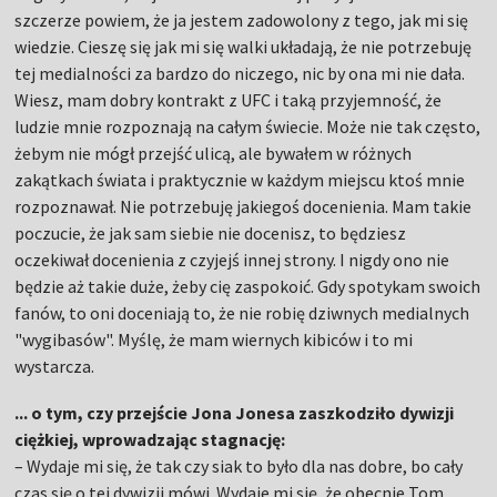
szczerze powiem, że ja jestem zadowolony z tego, jak mi się
wiedzie. Cieszę się jak mi się walki układają, że nie potrzebuję
tej medialności za bardzo do niczego, nic by ona mi nie dała.
Wiesz, mam dobry kontrakt z UFC i taką przyjemność, że
ludzie mnie rozpoznają na całym świecie. Może nie tak często,
żebym nie mógł przejść ulicą, ale bywałem w różnych
zakątkach świata i praktycznie w każdym miejscu ktoś mnie
rozpoznawał. Nie potrzebuję jakiegoś docenienia. Mam takie
poczucie, że jak sam siebie nie docenisz, to będziesz
oczekiwał docenienia z czyjejś innej strony. I nigdy ono nie
będzie aż takie duże, żeby cię zaspokoić. Gdy spotykam swoich
fanów, to oni doceniają to, że nie robię dziwnych medialnych
"wygibasów". Myślę, że mam wiernych kibiców i to mi
wystarcza.
... o tym, czy przejście Jona Jonesa zaszkodziło dywizji
ciężkiej, wprowadzając stagnację:
– Wydaje mi się, że tak czy siak to było dla nas dobre, bo cały
czas się o tej dywizji mówi. Wydaje mi się, że obecnie Tom