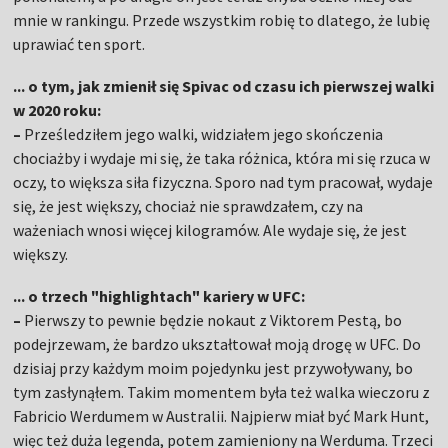
mnie w rankingu. Przede wszystkim robię to dlatego, że lubię
uprawiać ten sport.
... o tym, jak zmienił się Spivac od czasu ich pierwszej walki
w 2020 roku:
–
Prześledziłem jego walki, widziałem jego skończenia
chociażby i wydaje mi się, że taka różnica, która mi się rzuca w
oczy, to większa siła fizyczna. Sporo nad tym pracował, wydaje
się, że jest większy, chociaż nie sprawdzałem, czy na
ważeniach wnosi więcej kilogramów. Ale wydaje się, że jest
większy.
... o trzech "highlightach" kariery w UFC:
–
Pierwszy to pewnie będzie nokaut z Viktorem Pestą, bo
podejrzewam, że bardzo ukształtował moją drogę w UFC. Do
dzisiaj przy każdym moim pojedynku jest przywoływany, bo
tym zasłynąłem. Takim momentem była też walka wieczoru z
Fabricio Werdumem w Australii. Najpierw miał być Mark Hunt,
więc też duża legenda, potem zamieniony na Werduma. Trzeci