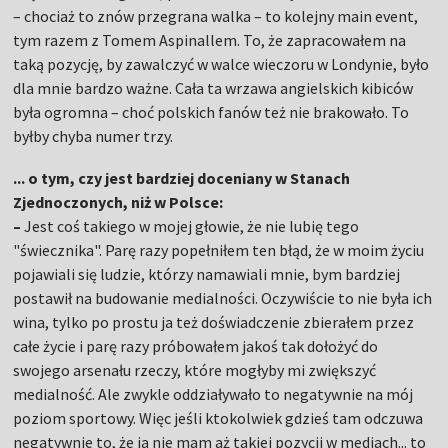
– chociaż to znów przegrana walka – to kolejny main event,
tym razem z Tomem Aspinallem. To, że zapracowałem na
taką pozycję, by zawalczyć w walce wieczoru w Londynie, było
dla mnie bardzo ważne. Cała ta wrzawa angielskich kibiców
była ogromna – choć polskich fanów też nie brakowało. To
byłby chyba numer trzy.
... o tym, czy jest bardziej doceniany w Stanach
Zjednoczonych, niż w Polsce:
–
Jest coś takiego w mojej głowie, że nie lubię tego
"świecznika". Parę razy popełniłem ten błąd, że w moim życiu
pojawiali się ludzie, którzy namawiali mnie, bym bardziej
postawił na budowanie medialności. Oczywiście to nie była ich
wina, tylko po prostu ja też doświadczenie zbierałem przez
całe życie i parę razy próbowałem jakoś tak dołożyć do
swojego arsenału rzeczy, które mogłyby mi zwiększyć
medialność. Ale zwykle oddziaływało to negatywnie na mój
poziom sportowy. Więc jeśli ktokolwiek gdzieś tam odczuwa
negatywnie to, że ja nie mam aż takiej pozycji w mediach... to