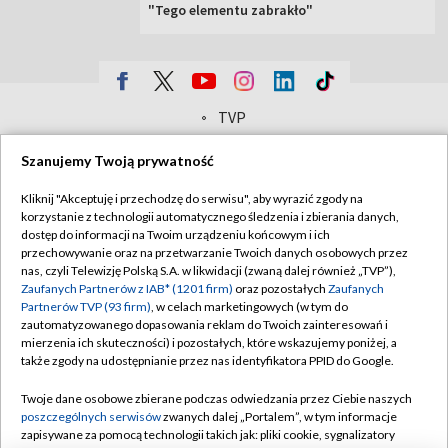
"Tego elementu zabrakło"
TVP
Abonament TVP
Regulamin TVP
Szanujemy Twoją prywatność
Polityka prywatności
Sklep TVP
Kliknij "Akceptuję i przechodzę do serwisu", aby wyrazić zgody na
Biuro Reklamy
Moje zgody
korzystanie z technologii automatycznego śledzenia i zbierania danych,
dostęp do informacji na Twoim urządzeniu końcowym i ich
Oferta Handlowa
Biuro reklamy
przechowywanie oraz na przetwarzanie Twoich danych osobowych przez
nas, czyli Telewizję Polską S.A. w likwidacji (zwaną dalej również „TVP”),
Telegazeta ogłoszenia
Kontakt
Zaufanych Partnerów z IAB* (1201 firm)
oraz pozostałych
Zaufanych
Emisja w TVP
Partnerów TVP (93 firm)
, w celach marketingowych (w tym do
zautomatyzowanego dopasowania reklam do Twoich zainteresowań i
Kanały
Rada Programowa
mierzenia ich skuteczności) i pozostałych, które wskazujemy poniżej, a
także zgody na udostępnianie przez nas identyfikatora PPID do Google.
Ogłoszenia przetargowe
©2026 Telewizja Polska Spółka Akcyjna w likwidacji
Twoje dane osobowe zbierane podczas odwiedzania przez Ciebie naszych
Akademia Telewizyjna
poszczególnych serwisów
zwanych dalej „Portalem”, w tym informacje
Informacje o nadawcy
zapisywane za pomocą technologii takich jak: pliki cookie, sygnalizatory