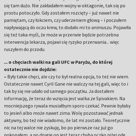
się tam dużo. Nie zakładałem wojny w oktagonie, tak się po
prostu potoczyło. Gdy zostałem rozcięty – już nawet nie
pamiętam, czy łokciem, czy uderzeniem głową – i poczułem
napływającą do oczu krew, to dodało mi to animuszu. Pojawiła
się też taka myśl, że może w przerwie będzie potrzebna
interwencja lekarza, pojawi się ryzyko przerwania... więc
ruszyłem do przodu.
... o chęciach walki na gali UFC w Paryżu, do której
ostatecznie nie dojdzie:
–
Były takie chęci, ale czy to był realna opcja, to też nie wiem.
Ostatecznie nawet Cyril Gane nie walczy na tej gali, więc to i
tak by się nie udało od samego początku. Ja dostałem
informację, że teraz do wzięcia jest walka ze Spivakiem. Na
mocniejszego rywala musiałbym sporo czekać. Pewnie byłaby
to jesień albo może nawet zima. Wolę pozostawać jednak
aktywny, bo też nie wiadomo, ile lat mi zostało. Teoretycznie
nic na tej walce nie zyskuję, bo po pierwsze raz już go
pokonałem, a po drugie on jest teraz chyba oczko niżej ode