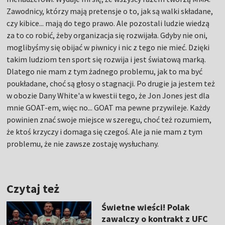
Zawodnicy, którzy mają pretensje o to, jak są walki składane,
czy kibice... mają do tego prawo. Ale pozostali ludzie wiedzą
za to co robić, żeby organizacja się rozwijała. Gdyby nie oni,
moglibyśmy się obijać w piwnicy i nic z tego nie mieć. Dzięki
takim ludziom ten sport się rozwija i jest światową marką.
Dlatego nie mam z tym żadnego problemu, jak to ma być
poukładane, choć są głosy o stagnacji. Po drugie ja jestem też
w obozie Dany White'a w kwestii tego, że Jon Jones jest dla
mnie GOAT-em, więc no... GOAT ma pewne przywileje. Każdy
powinien znać swoje miejsce w szeregu, choć też rozumiem,
że ktoś krzyczy i domaga się czegoś. Ale ja nie mam z tym
problemu, że nie zawsze zostaję wysłuchany.
Czytaj też
Świetne wieści! Polak
zawalczy o kontrakt z UFC