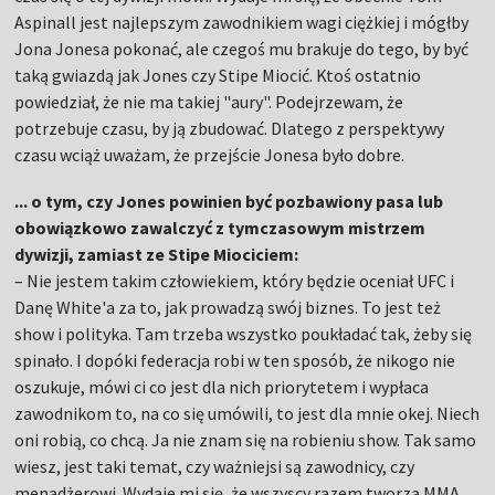
Aspinall jest najlepszym zawodnikiem wagi ciężkiej i mógłby
Jona Jonesa pokonać, ale czegoś mu brakuje do tego, by być
taką gwiazdą jak Jones czy Stipe Miocić. Ktoś ostatnio
powiedział, że nie ma takiej "aury". Podejrzewam, że
potrzebuje czasu, by ją zbudować. Dlatego z perspektywy
czasu wciąż uważam, że przejście Jonesa było dobre.
... o tym, czy Jones powinien być pozbawiony pasa lub
obowiązkowo zawalczyć z tymczasowym mistrzem
dywizji, zamiast ze Stipe Miociciem:
– Nie jestem takim człowiekiem, który będzie oceniał UFC i
Danę White'a za to, jak prowadzą swój biznes. To jest też
show i polityka. Tam trzeba wszystko poukładać tak, żeby się
spinało. I dopóki federacja robi w ten sposób, że nikogo nie
oszukuje, mówi ci co jest dla nich priorytetem i wypłaca
zawodnikom to, na co się umówili, to jest dla mnie okej. Niech
oni robią, co chcą. Ja nie znam się na robieniu show. Tak samo
wiesz, jest taki temat, czy ważniejsi są zawodnicy, czy
menadżerowi. Wydaje mi się, że wszyscy razem tworzą MMA.