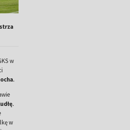
.
strza
 GKS w
i
ocha
.
awie
udłę
.
e
lkę w