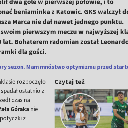
ił dwa gole w pierwszej połowie, i to
nać beniaminka z Katowic. GKS walczył d
usza Marca nie dał nawet jednego punktu.
w swoim pierwszym meczu w najwyższej kl
 lat. Bohaterem radomian został Leonard
ramki dla gości.
obry sezon. Mam mnóstwo optymizmu przed starte
Czytaj też
aklasie rozpoczęło
spadał ostatnio z
zedł czas na
fała Góraka
nie
potyczki z