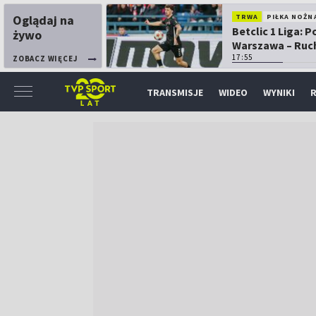
Oglądaj na
TRWA
PIŁKA NOŻN
Betclic 1 Liga: P
żywo
Warszawa – Ruc
Chorzów
17:55
ZOBACZ WIĘCEJ
TRANSMISJE
WIDEO
WYNIKI
R