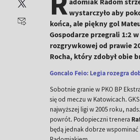
R
adomiak Radom strzel
wystarczyło aby poko
końca, ale piękny gol Mate
Gospodarze przegrali 1:2 
rozgrywkowej od prawie 20
Rocha, który zdobył obie b
Goncalo Feio: Legia rozegra d
Sobotnie granie w PKO BP Ekstr
się od meczu w Katowicach. GKS 
najwyższej ligi w 2005 roku, nads
powrót. Podopieczni trenera
Ra
będą jednak dobrze wspominać 
Radomiakiem.