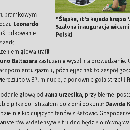
 dwubramkowym
"Śląsku, it's kajnda krejsa"
meczu
Leonardo
Szalona inauguracja wicemi
dośrodkowanie
Polski
yszedł
zeniem głową trafił
uno Baltazara
zasłużenie wyszli na prowadzenie.
 sporo entuzjazmu, później jednak to zespół gośc
erdzili to w 37. minucie, a ponownie gola strzelił
R
 podanie głową od
Jana Grzesika
, przy biernej post
ie piłkę do i strzałem po ziemi pokonał
Dawida K
dzielnie kibicujących fanów z Katowic. Gospodarz
ransferów w defensywie trudno będzie o równą wa