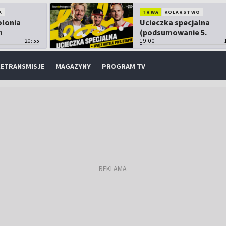
A
TRWA
KOLARSTWO
olonia
Ucieczka specjalna
h
(podsumowanie 5.
20:55
etapu TdP)
19:00
ETRANSMISJE
MAGAZYNY
PROGRAM TV