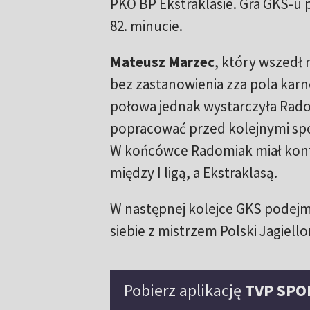
PKO BP Ekstraklasie. Gra GKS-u 
82. minucie.
Mateusz Marzec
, który wszedł 
bez zastanowienia zza pola kar
połowa jednak wystarczyła Rado
popracować przed kolejnymi spo
W końcówce Radomiak miał kontr
między I ligą, a Ekstraklasą.
W następnej kolejce GKS podejm
siebie z mistrzem Polski Jagiello
Pobierz aplikację
TVP SPO