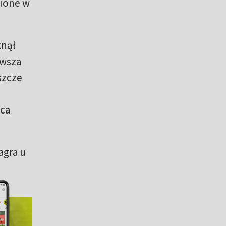
nione w
knął
rwsza
szcze
ica
agra u