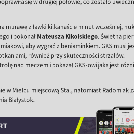
poprawiła się w drugiej połowie, co zostało uwiecz
na murawę z ławki kilkanaście minut wcześniej, hu
nego i pokonał
Mateusza Kikolskiego
. Świetna pie
miakowi, aby wygrać z beniaminkiem. GKS musi je
tkaniami, również przy skuteczności strzałów.
olę nad meczem i pokazał GKS-owi jaka jest różn
ie w Mielcu miejscową Stal, natomiast Radomiak z
nią Białystok.
RT