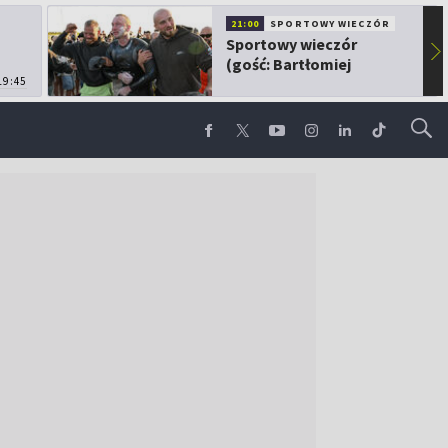
21:00
SPORTOWY WIECZÓR
Sportowy wieczór
▶
(gość: Bartłomiej
19:45
Kubkowski)