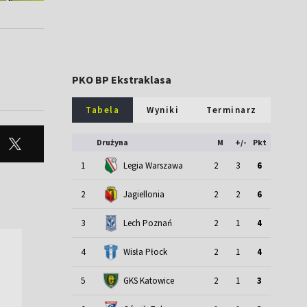
PKO BP Ekstraklasa
Tabela
Wyniki
Terminarz
Drużyna
M
+/-
Pkt
1
Legia Warszawa
2
3
6
2
Jagiellonia
2
2
6
3
Lech Poznań
2
1
4
4
Wisła Płock
2
1
4
5
GKS Katowice
2
1
3