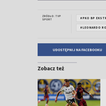
ŹRÓDŁO: TVP
#PKO BP EKST
SPORT
#LEONARDO R
UDOSTĘPNIJ NA FACEBOOKU
Zobacz też