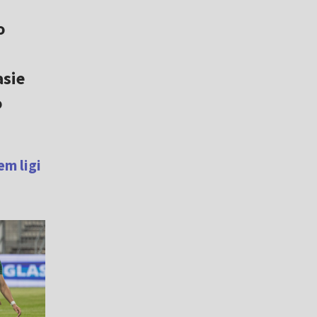
o
asie
o
m ligi