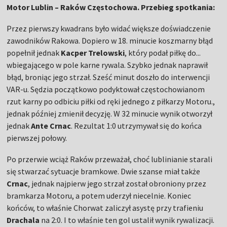
M
otor Lublin – Raków Częstochowa. Przebieg spotkania:
Przez pierwszy kwadrans było widać większe doświadczenie
zawodników Rakowa. Dopiero w 18. minucie koszmarny błąd
popełnił jednak
Kacper Trelowski
, który podał piłkę do...
wbiegającego w pole karne rywala. Szybko jednak naprawił
błąd, broniąc jego strzał. Sześć minut doszło do interwencji
VAR-u. Sędzia początkowo podyktował częstochowianom
rzut karny po odbiciu piłki od ręki jednego z piłkarzy Motoru.,
jednak później zmienił decyzję. W 32 minucie wynik otworzył
jednak
Ante Crnac
. Rezultat 1:0 utrzymywał się do końca
pierwszej połowy.
Po przerwie wciąż Raków przeważał, choć lublinianie starali
się stwarzać sytuacje bramkowe. Dwie szanse miał także
Crnac
, jednak najpierw jego strzał został obroniony przez
bramkarza Motoru, a potem uderzył niecelnie. Koniec
końców, to właśnie Chorwat zaliczył asystę przy trafieniu
Drachala
na 2:0. I to właśnie ten gol ustalił wynik rywalizacji.