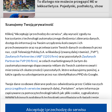
To dlatego nie możecie przegapić ME w
lekkoatletyce. Pojedynki, podteksty, show
Dwaj mistrzowie olimpijscy zgłoszeni do
Diamentowej Ligi na Śląsku. I Polak
Szanujemy Twoją prywatność
Kliknij "Akceptuję i przechodzę do serwisu", aby wyrazić zgody na
Argentyna się wyłamała. Oficjalne poparcie
korzystanie z technologii automatycznego śledzenia i zbierania danych,
dla Infantino
dostęp do informacji na Twoim urządzeniu końcowym i ich
przechowywanie oraz na przetwarzanie Twoich danych osobowych przez
nas, czyli Telewizję Polską S.A. w likwidacji (zwaną dalej również „TVP”),
Hurkacz zagra w 3. rundzie w Montealu. Z
Zaufanych Partnerów z IAB* (1201 firm)
oraz pozostałych
Zaufanych
kim i kiedy mecz?
Partnerów TVP (93 firm)
, w celach marketingowych (w tym do
zautomatyzowanego dopasowania reklam do Twoich zainteresowań i
mierzenia ich skuteczności) i pozostałych, które wskazujemy poniżej, a
także zgody na udostępnianie przez nas identyfikatora PPID do Google.
Twoje dane osobowe zbierane podczas odwiedzania przez Ciebie naszych
TVP
poszczególnych serwisów
zwanych dalej „Portalem”, w tym informacje
zapisywane za pomocą technologii takich jak: pliki cookie, sygnalizatory
Abonament TVP
Regulamin TVP
WWW lub innych podobnych technologii umożliwiających świadczenie
Polityka prywatności
Sklep TVP
dopasowanych i bezpiecznych usług, personalizację treści oraz reklam,
udostępnianie funkcji mediów społecznościowych oraz analizowanie
Akceptuję i przechodzę do serwisu
Biuro Reklamy
Moje zgody
ruchu w Internecie.