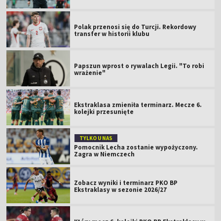
Polak przenosi się do Turcji. Rekordowy
transfer w historii klubu
Papszun wprost o rywalach Legii. "To robi
wrażenie"
Ekstraklasa zmieniła terminarz. Mecze 6.
kolejki przesunięte
TYLKO U NAS
Pomocnik Lecha zostanie wypożyczony.
Zagra w Niemczech
Zobacz wyniki i terminarz PKO BP
Ekstraklasy w sezonie 2026/27