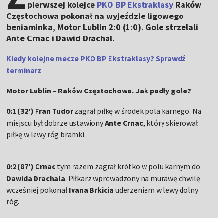
pierwszej kolejce
PKO BP Ekstraklasy
Raków
Częstochowa pokonał na wyjeździe ligowego
beniaminka, Motor Lublin 2:0 (1:0). Gole strzelali
Ante Crnac i Dawid Drachal.
Kiedy kolejne mecze PKO BP Ekstraklasy? Sprawdź
terminarz
Motor Lublin – Raków Częstochowa. Jak padły gole?
0:1 (32') Fran Tudor
zagrał piłkę w środek pola karnego. Na
miejscu był dobrze ustawiony
Ante Crnac
, który skierował
piłkę w lewy róg bramki.
0:2 (87') Crnac
tym razem zagrał krótko w polu karnym do
Dawida Drachala
. Piłkarz wprowadzony na murawę chwilę
wcześniej pokonał
Ivana Brkicia
uderzeniem w lewy dolny
róg.