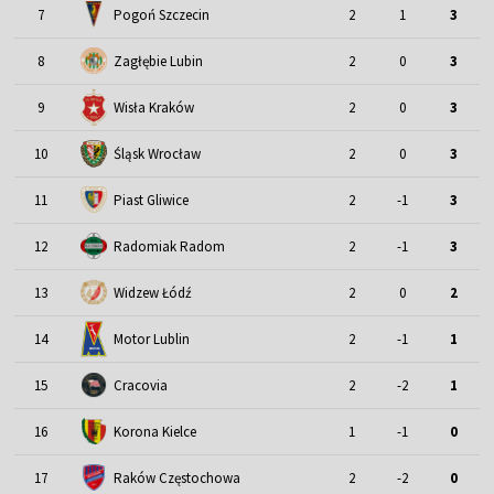
7
Pogoń Szczecin
2
1
3
8
Zagłębie Lubin
2
0
3
9
Wisła Kraków
2
0
3
Śląsk Wrocław
10
2
0
3
11
Piast Gliwice
2
-1
3
12
Radomiak Radom
2
-1
3
13
Widzew Łódź
2
0
2
Motor Lublin
14
2
-1
1
15
Cracovia
2
-2
1
16
Korona Kielce
1
-1
0
17
Raków Częstochowa
2
-2
0