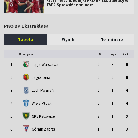
Który mecz 6. kolejki PKO BP Ekstraklasy w
TVP? Sprawdź terminarz
PKO BP Ekstraklasa
Tabela
Wyniki
Terminarz
Drużyna
M
+/-
Pkt
1
Legia Warszawa
2
3
6
2
Jagiellonia
2
2
6
3
Lech Poznań
2
1
4
4
Wisła Płock
2
1
4
5
GKS Katowice
2
1
3
6
Górnik Zabrze
1
1
3