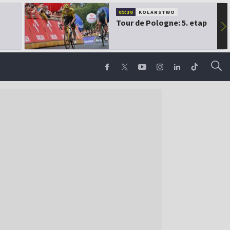
09:30
KOLARSTWO
Tour de Pologne: 5. etap
▶