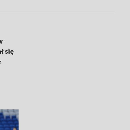
w
ł się
e