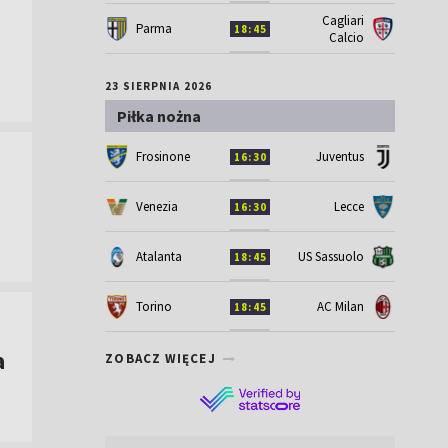
Cagliari
Parma
18:45
Calcio
23 SIERPNIA 2026
Piłka nożna
Frosinone
Juventus
16:30
Venezia
Lecce
16:30
Atalanta
US Sassuolo
18:45
Torino
AC Milan
18:45
a
ZOBACZ WIĘCEJ