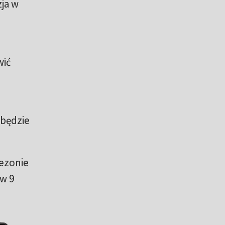
ja w
wić
 będzie
ezonie
 w 9