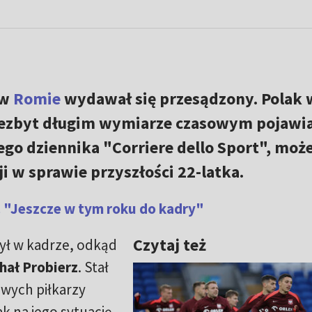
w
Romie
wydawał się przesądzony. Polak 
iezbyt długim wymiarze czasowym pojawia
go dziennika "Corriere dello Sport", moż
i w sprawie przyszłości 22-latka.
 "Jeszcze w tym roku do kadry"
Czytaj też
ył w kadrze, odkąd
hał Probierz
. Stał
owych piłkarzy
ak na jego sytuację