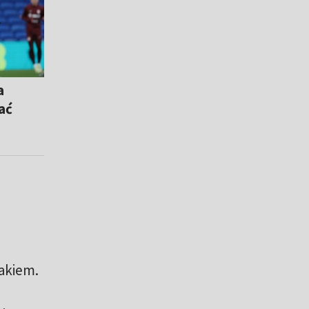
a
ać
lakiem.