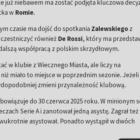
e już niebawem ma zostać podjęta kluczowa decyz
atka w
Romie
.
szym czasie ma dojść do spotkania
Zalewskiego
z
 uczestniczyć również
De Rossi
, który ma przedsta
 dalszą współpracą z polskim skrzydłowym.
ać w klubie z Wiecznego Miasta, ale liczy na
iż miało to miejsce w poprzednim sezonie. Jeżeli
wdopodobniej zmieni przynależność klubową.
bowiązuje do 30 czerwca 2025 roku. W minionym s
eczach Serie A i zanotował jedną asystę. Zagrał też
 dwukrotnie asystował. Ponadto wystąpił w dwóch