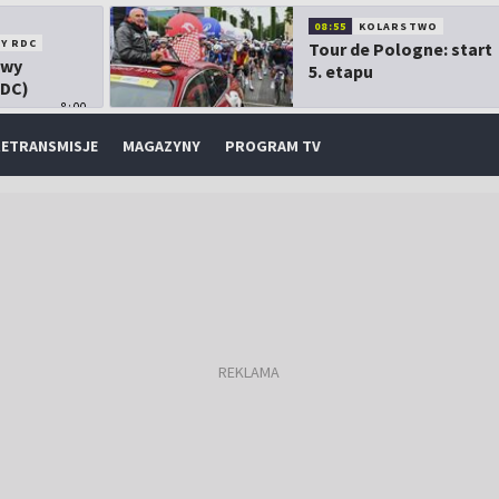
08:55
KOLARSTWO
Y RDC
Tour de Pologne: start
owy
5. etapu
RDC)
8:00
ETRANSMISJE
MAGAZYNY
PROGRAM TV