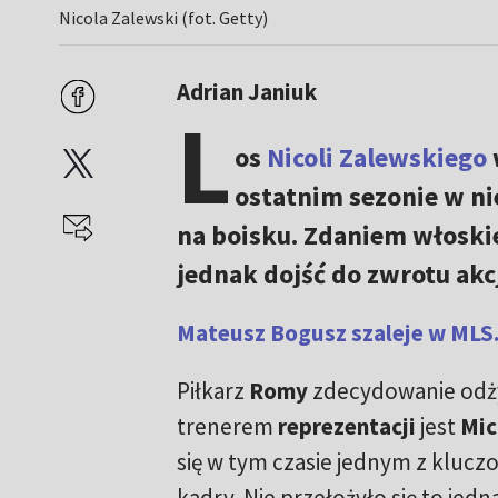
Nicola Zalewski (fot. Getty)
Adrian Janiuk
L
os
Nicoli Zalewskiego
ostatnim sezonie w n
na boisku. Zdaniem włoskie
jednak dojść do zwrotu akcj
Mateusz Bogusz szaleje w MLS.
Piłkarz
Romy
zdecydowanie odż
trenerem
reprezentacji
jest
Mic
się w tym czasie jednym z klucz
kadry. Nie przełożyło się to jedn