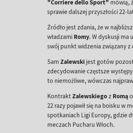
"Corriere dello Sport"
mówią, ż
sprawie dalszej przyszłości 22-l
Źródło jest zdania, że w najbliż
władzami
Romy
. W dyskusji ma
swój punkt widzenia związany z
Sam
Zalewski
jest gotów pozost
zdecydowanie częstsze występy n
to niemożliwe, wówczas najpra
Kontrakt
Zalewskiego
z
Romą
o
22 razy pojawił się na boisku w m
spotkaniach Ligi Europy, gdzie
meczach Pucharu Włoch.