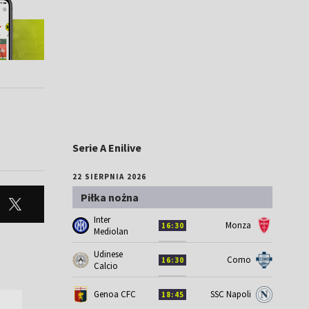
Serie A Enilive
22 SIERPNIA 2026
Piłka nożna
Inter
Monza
16:30
Mediolan
Udinese
Como
16:30
Calcio
Genoa CFC
SSC Napoli
18:45