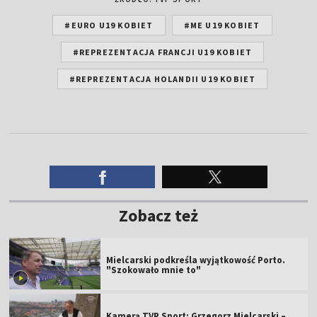
#EURO U19 KOBIET
#ME U19 KOBIET
#REPREZENTACJA FRANCJI U19 KOBIET
#REPREZENTACJA HOLANDII U19 KOBIET
Zobacz też
Mielcarski podkreśla wyjątkowość Porto.
"Szokowało mnie to"
Kamerą TVP Sport: Grzegorz Mielcarski –