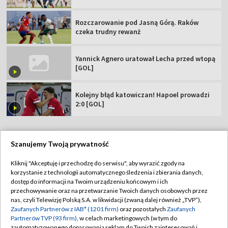
Rozczarowanie pod Jasną Górą. Raków
czeka trudny rewanż
Yannick Agnero uratował Lecha przed wtopą
[GOL]
Kolejny błąd katowiczan! Hapoel prowadzi
2:0 [GOL]
Szanujemy Twoją prywatność
TVP
Kliknij "Akceptuję i przechodzę do serwisu", aby wyrazić zgody na
korzystanie z technologii automatycznego śledzenia i zbierania danych,
Abonament TVP
Regulamin TVP
dostęp do informacji na Twoim urządzeniu końcowym i ich
Polityka prywatności
Sklep TVP
przechowywanie oraz na przetwarzanie Twoich danych osobowych przez
nas, czyli Telewizję Polską S.A. w likwidacji (zwaną dalej również „TVP”),
Biuro Reklamy
Moje zgody
Zaufanych Partnerów z IAB* (1201 firm)
oraz pozostałych
Zaufanych
Partnerów TVP (93 firm)
, w celach marketingowych (w tym do
Oferta Handlowa
Biuro reklamy
zautomatyzowanego dopasowania reklam do Twoich zainteresowań i