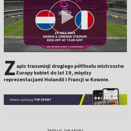
Z
apis transmisji drugiego półfinału mistrzostw
Europy kobiet do lat 19, między
reprezentacjami Holandii i Francji w Kownie.
Pobierz aplikację
TVP SPORT
ŹRÓDŁO: TVP SPORT