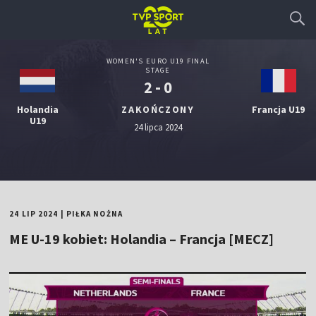
WOMEN'S EURO U19 FINAL
STAGE
2 - 0
Holandia
ZAKOŃCZONY
Francja U19
U19
24 lipca 2024
24 LIP 2024
|
PIŁKA NOŻNA
ME U-19 kobiet: Holandia – Francja [MECZ]