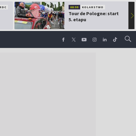
RDC
08:55
KOLARSTWO
Tour de Pologne: start
▶
5. etapu