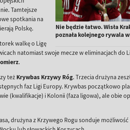
opejskich
nie. Tamtejsze
we spotkania na
Nie będzie łatwo. Wisła Kr
erają Polskę.
poznała kolejnego rywala w
orek walkę o Ligę
iwicach natomiast swoje mecze w eliminacjach do Li
tomierz
.
zy też
Krywbas Krzywy Róg
. Trzecia drużyna zes
wstępnych faz Ligi Europy. Krywbas początkowo pl
 (kwalifikacje) i Kolonii (faza ligowa), ale obie op
asa, drużyna z Krzywego Rogu sonduje możliwość 
łocku lub słowackich Koszycach.