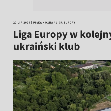
22 LIP 2024
|
PIŁKA NOŻNA
/
LIGA EUROPY
Liga Europy w kolejn
ukraiński klub