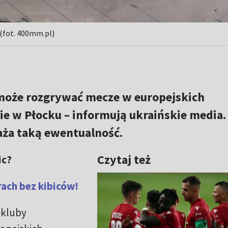
 (fot. 400mm.pl)
oże rozgrywać mecze w europejskich
ie w Płocku – informują ukraińskie media.
aża taką ewentualność.
Czytaj też
ic?
ach bez kibiców!
 kluby