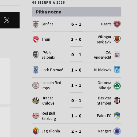
06 SIERPNIA 2026
Piłka nożna
6 - 1
Benfica
Hearts
Vikingur
3 - 0
Thun
Reykjavik
PAOK
RSC
0 - 1
Saloniki
Anderlecht
1 - 0
Lech Poznań
KI Klaksvik
Lincoln Red
Omonia
1 - 1
Imps
Nikozja
Hradec
Besiktas
0 - 1
Kralove
Stambuł
Red Bull
1 - 0
Pafos FC
Salzburg
2 - 1
Jagiellonia
Rangers