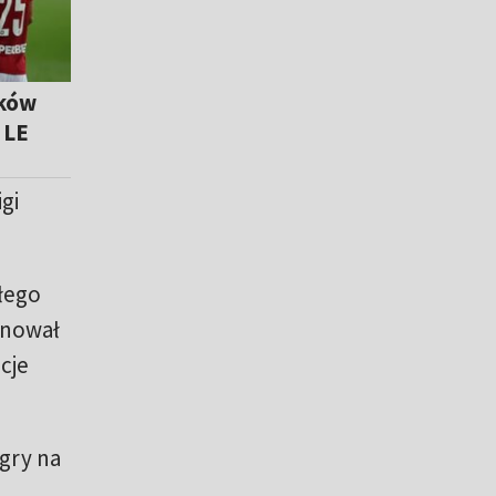
aków
 LE
gi
złego
anował
cje
gry na