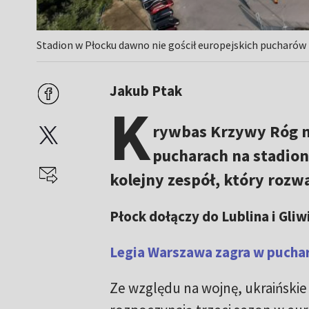
Stadion w Płocku dawno nie gościł europejskich pucharów
Jakub Ptak
K
rywbas Krzywy Róg m
pucharach na stadion
kolejny zespół, który rozw
Płock dołączy do Lublina i Gliw
Legia Warszawa zagra w puchar
Ze względu na wojnę, ukraińskie