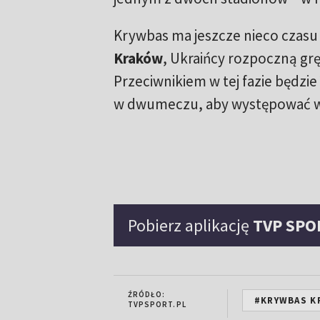
Krywbas ma jeszcze nieco czasu 
Kraków
, Ukraińcy rozpoczną grę
Przeciwnikiem w tej fazie będzie
w dwumeczu, aby występować w p
Pobierz aplikację
TVP SPO
ŹRÓDŁO:
#KRYWBAS K
TVPSPORT.PL