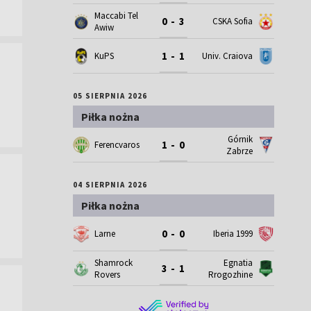
Maccabi Tel
0 - 3
CSKA Sofia
Awiw
1 - 1
KuPS
Univ. Craiova
05 SIERPNIA 2026
Piłka nożna
Górnik
1 - 0
Ferencvaros
Zabrze
04 SIERPNIA 2026
Piłka nożna
0 - 0
Larne
Iberia 1999
Shamrock
Egnatia
3 - 1
Rovers
Rrogozhine