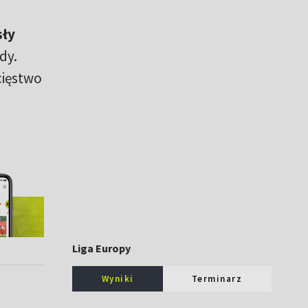
sły
dy.
cięstwo
Liga Europy
Wyniki
Terminarz