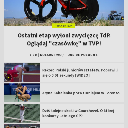
TRANSMISJA
Ostatni etap wyłoni zwycięzcę TdP.
Oglądaj "czasówkę" w TVP!
7:00
|
KOLARSTWO
/
TOUR DE POLOGNE
Rekord Polski juniorów sztafety. Poprawili
się o 0.01 sekundy [WIDEO]
Aryna Sabalenka poza turniejem w Toronto!
Dziś kolejne skoki w Courchevel. O której
konkursy Letniego GP?