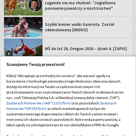
Legenda nie ma złudzeń. "Jagiellonia
ponownie powalczy o mistrzostwo"
Szybki koniec walki Gamrota. Został
zdemolowany [WIDEO]
MŚ do lat 20, Oregon 2026 – dzień 4. [ZAPIS]
Szanujemy Twoją prywatność
Kliknij "Akceptuję i przechodzę do serwisu", aby wyrazić zgody na
korzystanie z technologii automatycznego śledzenia i zbierania danych,
TVP
dostęp do informacji na Twoim urządzeniu końcowym i ich
przechowywanie oraz na przetwarzanie Twoich danych osobowych przez
Abonament TVP
Regulamin TVP
nas, czyli Telewizję Polską S.A. w likwidacji (zwaną dalej również „TVP”),
Polityka prywatności
Sklep TVP
Zaufanych Partnerów z IAB* (1201 firm)
oraz pozostałych
Zaufanych
Partnerów TVP (93 firm)
, w celach marketingowych (w tym do
Biuro Reklamy
Moje zgody
zautomatyzowanego dopasowania reklam do Twoich zainteresowań i
mierzenia ich skuteczności) i pozostałych, które wskazujemy poniżej, a
Oferta Handlowa
Biuro reklamy
także zgody na udostępnianie przez nas identyfikatora PPID do Google.
Telegazeta ogłoszenia
Kontakt