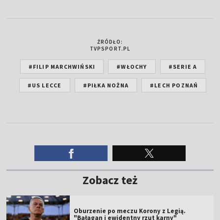
ŹRÓDŁO:
TVPSPORT.PL
#FILIP MARCHWIŃSKI
#WŁOCHY
#SERIE A
#US LECCE
#PIŁKA NOŻNA
#LECH POZNAŃ
Zobacz też
Oburzenie po meczu Korony z Legią.
"Bałagan i ewidentny rzut karny"