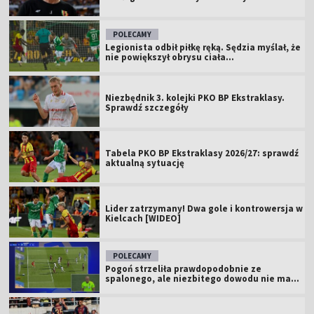
POLECAMY
Legionista odbił piłkę ręką. Sędzia myślał, że
nie powiększył obrysu ciała...
Niezbędnik 3. kolejki PKO BP Ekstraklasy.
Sprawdź szczegóły
Tabela PKO BP Ekstraklasy 2026/27: sprawdź
aktualną sytuację
Lider zatrzymany! Dwa gole i kontrowersja w
Kielcach [WIDEO]
POLECAMY
Pogoń strzeliła prawdopodobnie ze
spalonego, ale niezbitego dowodu nie ma...