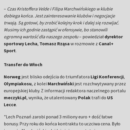
–
Czas Kristoffera Velde i Filipa Marchwińskiego w klubie
dobiega końca. Jest zainteresowanie klubów i negocjacje
trwają. Są gotowi, by zrobić kolejny krok i dalej się rozwijać.
Musimy ich godnie zastąpić w ofensywie, bo stanowili
ogromną wartość dla naszego zespołu
– powiedział
dyrektor
sportowy Lecha
,
Tomasz Rząsa
w rozmowie z
Canal+
Sport
.
Transfer do Włoch
Norweg
jest blisko odejścia do triumfatora
Ligi Konferencji
,
Olympiakosu
, z kolei
Marchwiński
jest rozchwytywany przez
europejskiej kluby. Z informacji redaktora naczelnego portalu
meczyki.pl
, wynika, że utalentowany
Polak
trafi do
US
Lecce
.
"Lech Poznań zarobi ponad 3 miliony euro + dość łatwe
bonusy. Przy roku do końca kontraktu to uczciwa cena. Było