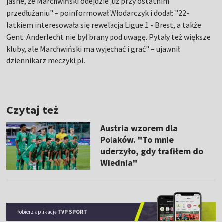
jasne, że Marchwiński odejdzie już przy ostatnim
przedłużaniu" – poinformował Włodarczyk i dodał: "22-
latkiem interesowała się rewelacja Ligue 1 - Brest, a także
Gent. Anderlecht nie był brany pod uwagę. Pytały też większe
kluby, ale Marchwiński ma wyjechać i grać" – ujawnił
dziennikarz meczyki.pl.
Czytaj też
Austria wzorem dla
Polaków. "To mnie
uderzyło, gdy trafiłem do
Wiednia"
Pobierz aplikację
TVP SPORT