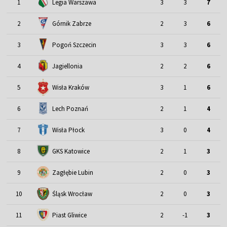
1
Legia Warszawa
3
3
7
2
Górnik Zabrze
2
3
6
3
Pogoń Szczecin
3
3
6
4
Jagiellonia
2
2
6
5
Wisła Kraków
3
1
6
6
Lech Poznań
2
1
4
7
Wisła Płock
3
0
4
8
GKS Katowice
2
1
3
9
Zagłębie Lubin
2
0
3
Śląsk Wrocław
10
2
0
3
11
Piast Gliwice
2
-1
3