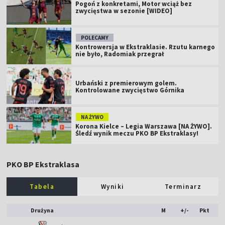
Pogoń z konkretami, Motor wciąż bez
zwycięstwa w sezonie [WIDEO]
POLECAMY
Kontrowersja w Ekstraklasie. Rzutu karnego
nie było, Radomiak przegrał
Urbański z premierowym golem.
Kontrolowane zwycięstwo Górnika
NA ŻYWO
Korona Kielce – Legia Warszawa [NA ŻYWO].
Śledź wynik meczu PKO BP Ekstraklasy!
PKO BP Ekstraklasa
Tabela
Wyniki
Terminarz
Drużyna
M
+/-
Pkt