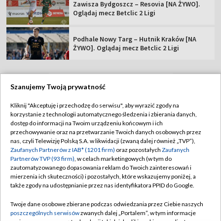
Zawisza Bydgoszcz – Resovia [NA ŻYWO].
Oglądaj mecz Betclic 2 Ligi
Podhale Nowy Targ – Hutnik Kraków [NA
ŻYWO]. Oglądaj mecz Betclic 2 Ligi
Szanujemy Twoją prywatność
TVP
Kliknij "Akceptuję i przechodzę do serwisu", aby wyrazić zgody na
korzystanie z technologii automatycznego śledzenia i zbierania danych,
Abonament TVP
Regulamin TVP
dostęp do informacji na Twoim urządzeniu końcowym i ich
Polityka prywatności
Sklep TVP
przechowywanie oraz na przetwarzanie Twoich danych osobowych przez
nas, czyli Telewizję Polską S.A. w likwidacji (zwaną dalej również „TVP”),
Biuro Reklamy
Moje zgody
Zaufanych Partnerów z IAB* (1201 firm)
oraz pozostałych
Zaufanych
Partnerów TVP (93 firm)
, w celach marketingowych (w tym do
Oferta Handlowa
Biuro reklamy
zautomatyzowanego dopasowania reklam do Twoich zainteresowań i
mierzenia ich skuteczności) i pozostałych, które wskazujemy poniżej, a
Telegazeta ogłoszenia
Kontakt
także zgody na udostępnianie przez nas identyfikatora PPID do Google.
Emisja w TVP
Twoje dane osobowe zbierane podczas odwiedzania przez Ciebie naszych
Kanały
Rada Programowa
poszczególnych serwisów
zwanych dalej „Portalem”, w tym informacje