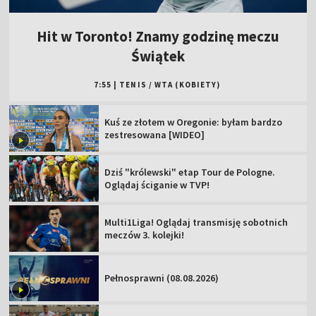
Hit w Toronto! Znamy godzinę meczu
Świątek
7:55
|
TENIS
/
WTA (KOBIETY)
Kuś ze złotem w Oregonie: byłam bardzo
zestresowana [WIDEO]
Dziś "królewski" etap Tour de Pologne.
Oglądaj ściganie w TVP!
Multi1Liga! Oglądaj transmisję sobotnich
meczów 3. kolejki!
Pełnosprawni (08.08.2026)