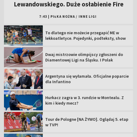
Lewandowskiego. Duże osłabienie Fire
7:43
|
PIŁKA NOŻNA
/
INNE LIGI
To dlatego nie możecie przegapić ME w
lekkoatletyce. Pojedynki, podteksty, show
Dwaj mistrzowie olimpijscy zgłoszeni do
Diamentowej Ligi na Śląsku. I Polak
Argentyna się wyłamała. Oficjalne poparcie
dla Infantino
Hurkacz zagra w 3. rundzie w Montealu. Z
kim i kiedy mecz?
Tour de Pologne [NA ŻYWO]. Oglądaj 5. etap
w TVP!