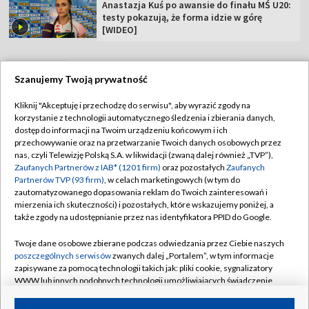
Anastazja Kuś po awansie do finału MŚ U20:
testy pokazują, że forma idzie w górę
[WIDEO]
Szanujemy Twoją prywatność
TVP
Kliknij "Akceptuję i przechodzę do serwisu", aby wyrazić zgody na
korzystanie z technologii automatycznego śledzenia i zbierania danych,
Abonament TVP
Regulamin TVP
dostęp do informacji na Twoim urządzeniu końcowym i ich
Polityka prywatności
Sklep TVP
przechowywanie oraz na przetwarzanie Twoich danych osobowych przez
nas, czyli Telewizję Polską S.A. w likwidacji (zwaną dalej również „TVP”),
Biuro Reklamy
Moje zgody
Zaufanych Partnerów z IAB* (1201 firm)
oraz pozostałych
Zaufanych
Partnerów TVP (93 firm)
, w celach marketingowych (w tym do
Oferta Handlowa
Biuro reklamy
zautomatyzowanego dopasowania reklam do Twoich zainteresowań i
mierzenia ich skuteczności) i pozostałych, które wskazujemy poniżej, a
Telegazeta ogłoszenia
Kontakt
także zgody na udostępnianie przez nas identyfikatora PPID do Google.
Emisja w TVP
Twoje dane osobowe zbierane podczas odwiedzania przez Ciebie naszych
Kanały
Rada Programowa
poszczególnych serwisów
zwanych dalej „Portalem”, w tym informacje
zapisywane za pomocą technologii takich jak: pliki cookie, sygnalizatory
Ogłoszenia przetargowe
WWW lub innych podobnych technologii umożliwiających świadczenie
©2026 Telewizja Polska Spółka Akcyjna w likwidacji
dopasowanych i bezpiecznych usług, personalizację treści oraz reklam,
Akademia Telewizyjna
udostępnianie funkcji mediów społecznościowych oraz analizowanie