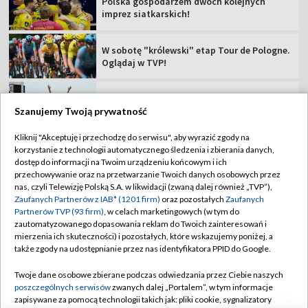
Tour de Pologne 2026: 5. etap [SKRÓT]
Rajdowe Samochodowe MP – 82. Rajd Polski
[RELACJA]
Szanujemy Twoją prywatność
Kliknij "Akceptuję i przechodzę do serwisu", aby wyrazić zgody na
korzystanie z technologii automatycznego śledzenia i zbierania danych,
TVP
dostęp do informacji na Twoim urządzeniu końcowym i ich
przechowywanie oraz na przetwarzanie Twoich danych osobowych przez
Abonament TVP
Regulamin TVP
nas, czyli Telewizję Polską S.A. w likwidacji (zwaną dalej również „TVP”),
Polityka prywatności
Sklep TVP
Zaufanych Partnerów z IAB* (1201 firm)
oraz pozostałych
Zaufanych
Partnerów TVP (93 firm)
, w celach marketingowych (w tym do
Biuro Reklamy
Moje zgody
zautomatyzowanego dopasowania reklam do Twoich zainteresowań i
mierzenia ich skuteczności) i pozostałych, które wskazujemy poniżej, a
Oferta Handlowa
Biuro reklamy
także zgody na udostępnianie przez nas identyfikatora PPID do Google.
Telegazeta ogłoszenia
Kontakt
Twoje dane osobowe zbierane podczas odwiedzania przez Ciebie naszych
Emisja w TVP
poszczególnych serwisów
zwanych dalej „Portalem”, w tym informacje
zapisywane za pomocą technologii takich jak: pliki cookie, sygnalizatory