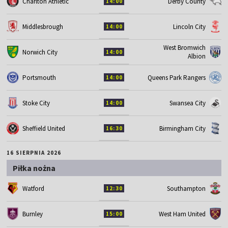
Charlton Athletic
Derby County
14:00
Middlesbrough
Lincoln City
14:00
West Bromwich
Norwich City
14:00
Albion
Portsmouth
Queens Park Rangers
14:00
Stoke City
Swansea City
14:00
Sheffield United
Birmingham City
16:30
16 SIERPNIA 2026
Piłka nożna
Watford
Southampton
12:30
Burnley
West Ham United
15:00