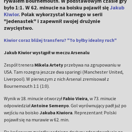
rywalem Bournemouth. W podstawowym czasie gry
było 1:1. W 62. minucie na boisku pojawił się
Jakub
Kiwior
. Polak wykorzystał karnego w serii
"jedenastek" i zapewnił swojej drużynie
zwycięstwo.
Kiwior coraz bliżej transferu? "To byłby idealny ruch"
Jakub Kiwior wystąpił w meczu Arsenalu
Zespół trenera
Mikela Artety
przebywa na zgrupowaniu w
USA. Tam rozegra jeszcze dwa sparingi (Manchester United,
Liverpool). W pierwszym z nich Arsenal zremisował z
Bournemouth 1:1 (1:0).
Wynik w 18. minucie otworzył
Fabio Vieira
, w 73. minucie
odpowiedział
Antoine Semenyo
. Gol wyrównujący padł już po
wejściu na boisko
Jakuba Kiwiora
. Reprezentant Polski
pojawił się na murawie w 62. min.