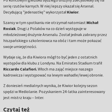
Po końcowym gwizdku sędziego drużyny zdecydowały się na
serię rzutów karnych. W niej lepszy okazał się Arsenal.
Decydującą "jedenastkę" wykorzystał
Kiwior
.
Szansy w tym spotkaniu nie otrzymał natomiast
Michał
Rosiak
. Drugi z Polaków na co dzień występuje w
młodzieżowej drużynie Arsenalu. Został jednak zabrany przez
hiszpańskiego szkoleniowca na obóz i tam może pokazać
swoje umiejętności.
Wydaje się, że dla Kiwiora mógł to być jeden z ostatnich
występów dla klubu z Londynu. Na Emirates Stadium trafił
Riccardo Calafiori.
Włoch ma zająć miejsce naszego
kadrowicza i występować na lewym wahadle/lewej obronie.
Z doniesień medialnych wynika, że Kiwior kolejny sezon
spędzi w Mediolanie. Pozyskaniem 24-latka zainteresowany
jest mistrz kraju – Inter.
Czytaj też