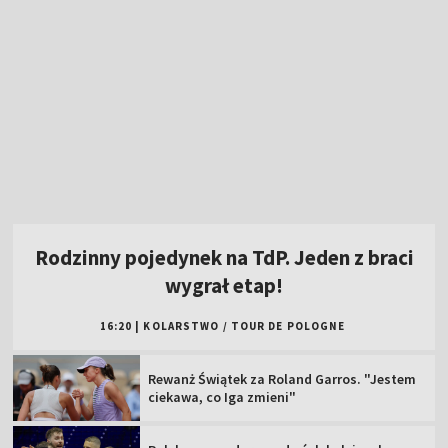
Rodzinny pojedynek na TdP. Jeden z braci
wygrał etap!
16:20
|
KOLARSTWO
/
TOUR DE POLOGNE
Rewanż Świątek za Roland Garros. "Jestem
ciekawa, co Iga zmieni"
Polska gospodarzem dwóch kolejnych
imprez siatkarskich!
W sobotę "królewski" etap Tour de Pologne.
Oglądaj w TVP!
Popis Polki na najsłynniejszej górze świata!
Jest liderką TdF