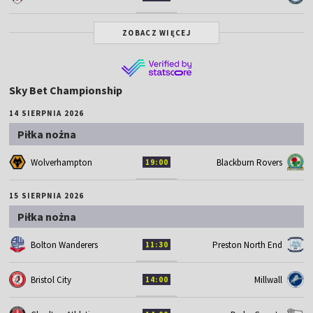
ZOBACZ WIĘCEJ
Sky Bet Championship
14 SIERPNIA 2026
Piłka nożna
Wolverhampton
Blackburn Rovers
19:00
15 SIERPNIA 2026
Piłka nożna
Bolton Wanderers
Preston North End
11:30
Bristol City
Millwall
14:00