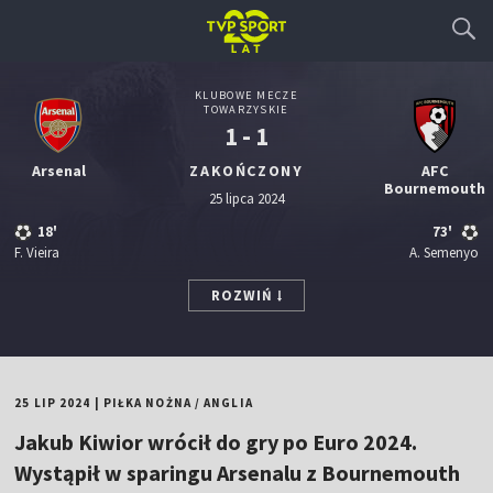
KLUBOWE MECZE
TOWARZYSKIE
1 - 1
Arsenal
ZAKOŃCZONY
AFC
Bournemouth
25 lipca 2024
18'
73'
F. Vieira
A. Semenyo
ROZWIŃ
25 LIP 2024
|
PIŁKA NOŻNA
/
ANGLIA
Jakub Kiwior wrócił do gry po Euro 2024.
Wystąpił w sparingu Arsenalu z Bournemouth