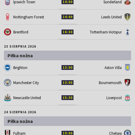
Ipswich Town
Sunderland
14:00
Nottingham Forest
Leeds United
14:00
Brentford
Tottenham Hotspur
16:30
23 SIERPNIA 2026
Piłka nożna
Brighton
Aston Villa
13:00
Manchester City
Bournemouth
13:00
Newcastle United
Liverpool
15:30
24 SIERPNIA 2026
Piłka nożna
Fulham
Chelsea
19:00