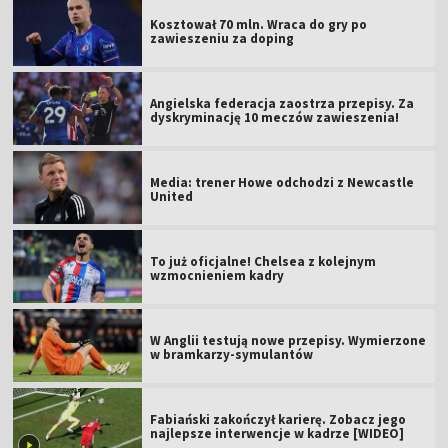
Kosztował 70 mln. Wraca do gry po
zawieszeniu za doping
Angielska federacja zaostrza przepisy. Za
dyskryminację 10 meczów zawieszenia!
Media: trener Howe odchodzi z Newcastle
United
To już oficjalne! Chelsea z kolejnym
wzmocnieniem kadry
W Anglii testują nowe przepisy. Wymierzone
w bramkarzy-symulantów
Fabiański zakończył karierę. Zobacz jego
najlepsze interwencje w kadrze [WIDEO]