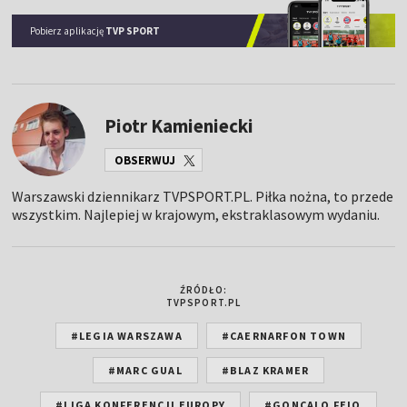
Pobierz aplikację
TVP SPORT
Piotr Kamieniecki
OBSERWUJ
Warszawski dziennikarz TVPSPORT.PL. Piłka nożna, to przede
wszystkim. Najlepiej w krajowym, ekstraklasowym wydaniu.
ŹRÓDŁO:
TVPSPORT.PL
#LEGIA WARSZAWA
#CAERNARFON TOWN
#MARC GUAL
#BLAZ KRAMER
#LIGA KONFERENCJI EUROPY
#GONCALO FEIO