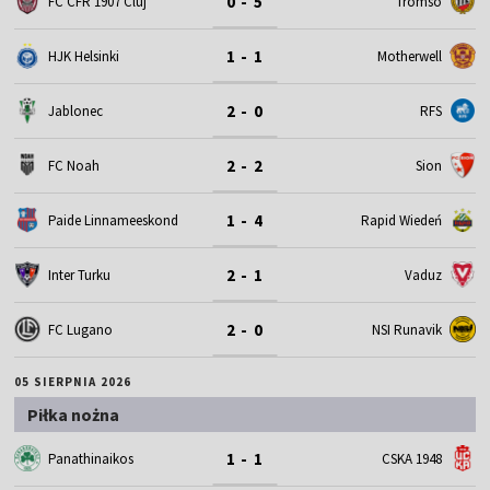
0 - 5
FC CFR 1907 Cluj
Tromso
1 - 1
HJK Helsinki
Motherwell
2 - 0
Jablonec
RFS
2 - 2
FC Noah
Sion
1 - 4
Paide Linnameeskond
Rapid Wiedeń
2 - 1
Inter Turku
Vaduz
2 - 0
FC Lugano
NSI Runavik
05 SIERPNIA 2026
Piłka nożna
1 - 1
Panathinaikos
CSKA 1948