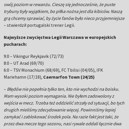
swój poziom w rewanżu. Cieszę się jednocześnie, że puste
trybuny były wyjątkiem, bo piłka nożna jest dla kibiców. Naszą
grą chcemy sprawiać, by życie fanów było nieco przyjemniejsze
– stwierdził portugalski trener Legii.
Najwyższe zwycięstwa Legii Warszawa w europejskich
pucharach:
9:0 – Vikingur Reykjavik (72/73)
8:0 – UT Arad (69/70)
6:0 – TSV Monachium (68/69), FC Tbilisi (04/05), IFK
Mariehamn (17/18),
Caernarfon Town (24/25)
–
Błędów nie popełnia tylko ten, kto nie wychodzi na boisku.
Mam wysoki poziom wymagania. Nie byłem zadowolony z
wejścia w mecz. Trzeba też oddzielić strzały od sytuacji, bo tych
drugich mieliśmy zdecydowanie więcej. Powinniśmy lepiej
zamykać i zablokować środek pola. Na razie fakt jest taki, że
przez dwa mecze tego sezonu, nasi rywale oddali łącznie dwa