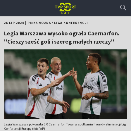
26 LIP 2024
|
PIŁKA NOŻNA
/
LIGA KONFERENCJI
Legia Warszawa wysoko ograła Caernarfon.
"Cieszy sześć goli i szereg małych rzeczy"
Legia Warszawa pokonała 6:0 Caernarfon Town w spotkaniu II rundy eliminacji Ligi
Konferencji Europy (fot: PAP)