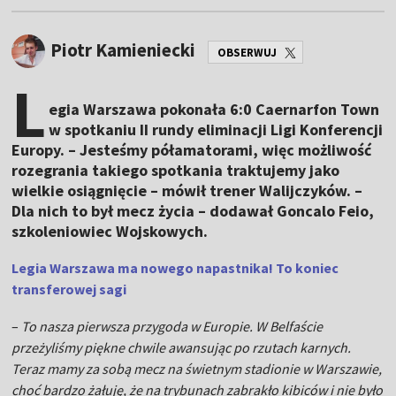
Piotr Kamieniecki
OBSERWUJ
L
egia Warszawa pokonała 6:0 Caernarfon Town
w spotkaniu II rundy eliminacji Ligi Konferencji
Europy. – Jesteśmy półamatorami, więc możliwość
rozegrania takiego spotkania traktujemy jako
wielkie osiągnięcie – mówił trener Walijczyków. –
Dla nich to był mecz życia – dodawał Goncalo Feio,
szkoleniowiec Wojskowych.
Legia Warszawa ma nowego napastnika! To koniec
transferowej sagi
–
To nasza pierwsza przygoda w Europie. W Belfaście
przeżyliśmy piękne chwile awansując po rzutach karnych.
Teraz mamy za sobą mecz na świetnym stadionie w Warszawie,
choć bardzo żałuję, że na trybunach zabrakło kibiców i nie było