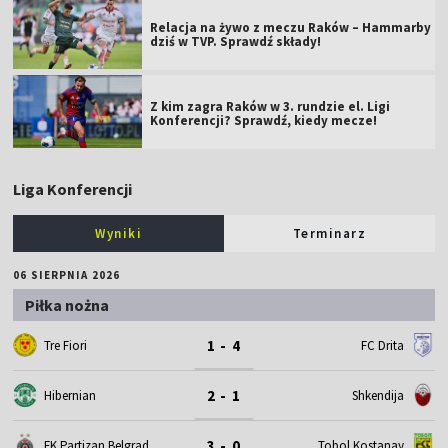
Relacja na żywo z meczu Raków – Hammarby
dziś w TVP. Sprawdź składy!
Z kim zagra Raków w 3. rundzie el. Ligi
Konferencji? Sprawdź, kiedy mecze!
Liga Konferencji
Wyniki
Terminarz
06 SIERPNIA 2026
Piłka nożna
1 - 4
Tre Fiori
FC Drita
2 - 1
Hibernian
Shkendija
3 - 0
FK Partizan Belgrad
Tobol Kostanay