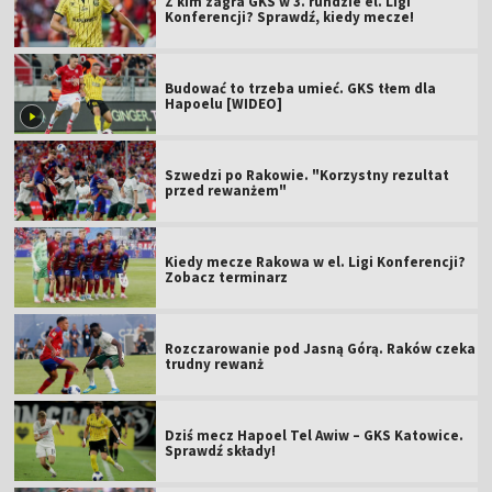
Z kim zagra GKS w 3. rundzie el. Ligi
Konferencji? Sprawdź, kiedy mecze!
Budować to trzeba umieć. GKS tłem dla
Hapoelu [WIDEO]
Szwedzi po Rakowie. "Korzystny rezultat
przed rewanżem"
Kiedy mecze Rakowa w el. Ligi Konferencji?
Zobacz terminarz
Rozczarowanie pod Jasną Górą. Raków czeka
trudny rewanż
Dziś mecz Hapoel Tel Awiw – GKS Katowice.
Sprawdź składy!