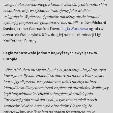
całego hałasu związanego z fanami. Jesteśmy półamatorskim
zespołem, więc wszystko to traktujemy jako wielkie
osiągnięcie. W pierwszej połowie mieliśmy niezłe tempo i
sytuację, po przerwie gospodarze nas dobili
– mówił
Richard
Davies
, trener Caernarfon Town.
Legia Warszawa
ograła w
czwartek Walijczyków 6:0 w drugiej rundzie eliminacji Ligi
Konferencji Europy.
Legia zanotowała jedno z najwyższych zwycięstw w
Europie
–
Nie uciekałem od stwierdzenia, że jesteśmy zdecydowanym
faworytem. Rywale zmienili strukturę na mecz w Warszawie.
Inaczej grali przede wszystkim bez piłki i niezbyt dobrze
identyfikowaliśmy przestrzeń za plecami obrońców. Walijczycy
kryli indywidualnie i chcieli zabezpieczyć środek pola.
Zazwyczaj grają czwórką z tyłu, a tym razem mieli trzech
stoperów i dwóch bocznych obrońców. Cieszę się, że
otworzyliśmy wynik golem po stałym fragmencie, co w