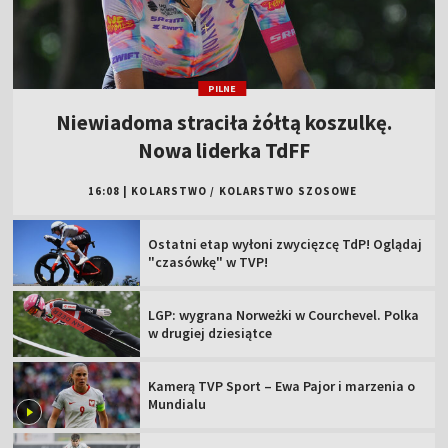
PILNE
Niewiadoma straciła żółtą koszulkę.
Nowa liderka TdFF
16:08
|
KOLARSTWO
/
KOLARSTWO SZOSOWE
Ostatni etap wyłoni zwycięzcę TdP! Oglądaj
"czasówkę" w TVP!
LGP: wygrana Norweżki w Courchevel. Polka
w drugiej dziesiątce
Kamerą TVP Sport – Ewa Pajor i marzenia o
Mundialu