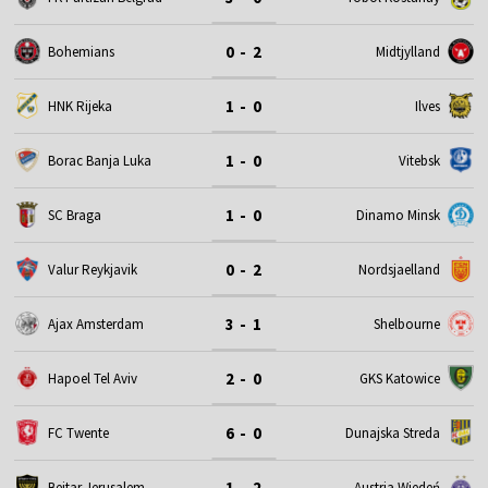
0 - 2
Bohemians
Midtjylland
1 - 0
HNK Rijeka
Ilves
1 - 0
Borac Banja Luka
Vitebsk
1 - 0
SC Braga
Dinamo Minsk
0 - 2
Valur Reykjavik
Nordsjaelland
3 - 1
Ajax Amsterdam
Shelbourne
2 - 0
Hapoel Tel Aviv
GKS Katowice
6 - 0
FC Twente
Dunajska Streda
1 - 2
Beitar Jerusalem
Austria Wiedeń