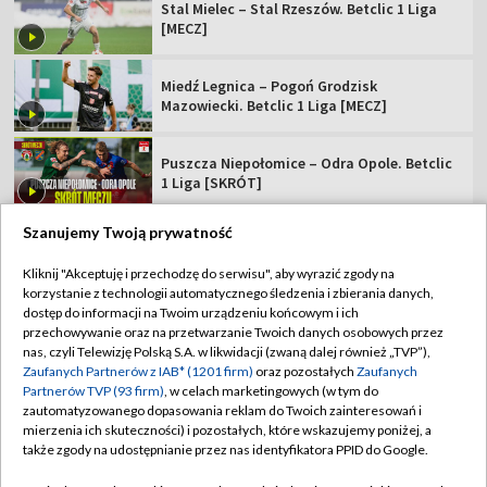
Stal Mielec – Stal Rzeszów. Betclic 1 Liga
[MECZ]
Miedź Legnica – Pogoń Grodzisk
Mazowiecki. Betclic 1 Liga [MECZ]
Puszcza Niepołomice – Odra Opole. Betclic
1 Liga [SKRÓT]
Szanujemy Twoją prywatność
Kliknij "Akceptuję i przechodzę do serwisu", aby wyrazić zgody na
korzystanie z technologii automatycznego śledzenia i zbierania danych,
TVP
dostęp do informacji na Twoim urządzeniu końcowym i ich
Abonament TVP
Regulamin TVP
przechowywanie oraz na przetwarzanie Twoich danych osobowych przez
nas, czyli Telewizję Polską S.A. w likwidacji (zwaną dalej również „TVP”),
Polityka prywatności
Sklep TVP
Zaufanych Partnerów z IAB* (1201 firm)
oraz pozostałych
Zaufanych
Partnerów TVP (93 firm)
, w celach marketingowych (w tym do
Biuro Reklamy
Moje zgody
zautomatyzowanego dopasowania reklam do Twoich zainteresowań i
mierzenia ich skuteczności) i pozostałych, które wskazujemy poniżej, a
Oferta Handlowa
Biuro reklamy
także zgody na udostępnianie przez nas identyfikatora PPID do Google.
Telegazeta ogłoszenia
Kontakt