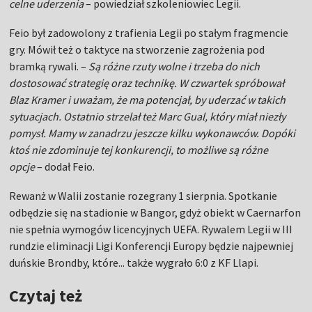
celne uderzenia
– powiedział szkoleniowiec Legii.
Feio był zadowolony z trafienia Legii po stałym fragmencie
gry. Mówił też o taktyce na stworzenie zagrożenia pod
bramką rywali. –
Są różne rzuty wolne i trzeba do nich
dostosować strategię oraz technikę. W czwartek spróbował
Blaz Kramer i uważam, że ma potencjał, by uderzać w takich
sytuacjach. Ostatnio strzelał też Marc Gual, który miał niezły
pomysł. Mamy w zanadrzu jeszcze kilku wykonawców. Dopóki
ktoś nie zdominuje tej konkurencji, to możliwe są różne
opcje
– dodał Feio.
Rewanż w Walii zostanie rozegrany 1 sierpnia. Spotkanie
odbędzie się na stadionie w Bangor, gdyż obiekt w Caernarfon
nie spełnia wymogów licencyjnych UEFA. Rywalem Legii w III
rundzie eliminacji Ligi Konferencji Europy będzie najpewniej
duńskie Brondby, które... także wygrało 6:0 z KF Llapi.
Czytaj też