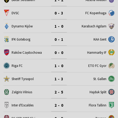
0 - 3
DVSC
FC Kopenhaga
1 - 0
Dynamo Kijów
Karabach Agdam
0 - 1
IFK Goteborg
KAA Gent
0 - 0
Raków Częstochowa
Hammarby IF
1 - 0
Riga FC
ETO FC Gyor
1 - 3
Sheriff Tyraspol
St. Gallen
2 - 5
Zalgiris Vilnius
Hajduk Split
2 - 0
Inter d'Escaldes
Flora Tallinn