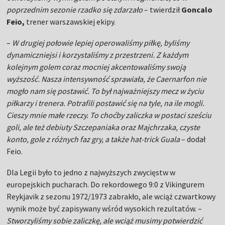
poprzednim sezonie rzadko się zdarzało
– twierdził
Goncalo
Feio,
trener warszawskiej ekipy.
–
W drugiej połowie lepiej operowaliśmy piłkę, byliśmy
dynamiczniejsi i korzystaliśmy z przestrzeni. Z każdym
kolejnym golem coraz mocniej akcentowaliśmy swoją
wyższość. Nasza intensywność sprawiała, że Caernarfon nie
mogło nam się postawić. To był najważniejszy mecz w życiu
piłkarzy i trenera. Potrafili postawić się na tyle, na ile mogli.
Cieszy mnie małe rzeczy. To choćby zaliczka w postaci sześciu
goli, ale też debiuty Szczepaniaka oraz Majchrzaka, czyste
konto, gole z różnych faz gry, a także hat-trick Guala
– dodał
Feio.
Dla Legii było to jedno z najwyższych zwycięstw w
europejskich pucharach. Do rekordowego 9:0 z Vikingurem
Reykjavik z sezonu 1972/1973 zabrakło, ale wciąż czwartkowy
wynik może być zapisywany wśród wysokich rezultatów. –
Stworzyliśmy sobie zaliczkę, ale wciąż musimy potwierdzić