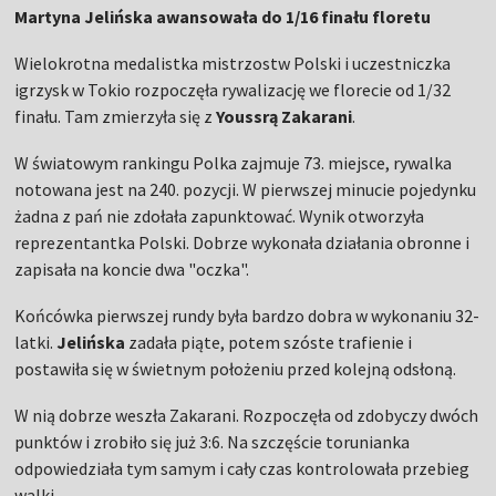
Martyna Jelińska awansowała do 1/16 finału floretu
Wielokrotna medalistka mistrzostw Polski i uczestniczka
igrzysk w Tokio rozpoczęła rywalizację we florecie od 1/32
finału. Tam zmierzyła się z
Youssrą Zakarani
.
W światowym rankingu Polka zajmuje 73. miejsce, rywalka
notowana jest na 240. pozycji. W pierwszej minucie pojedynku
żadna z pań nie zdołała zapunktować. Wynik otworzyła
reprezentantka Polski. Dobrze wykonała działania obronne i
zapisała na koncie dwa "oczka".
Końcówka pierwszej rundy była bardzo dobra w wykonaniu 32-
latki.
Jelińska
zadała piąte, potem szóste trafienie i
postawiła się w świetnym położeniu przed kolejną odsłoną.
W nią dobrze weszła Zakarani. Rozpoczęła od zdobyczy dwóch
punktów i zrobiło się już 3:6. Na szczęście torunianka
odpowiedziała tym samym i cały czas kontrolowała przebieg
walki.