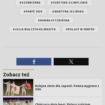
#SZERMIERKA
#IGRZYSKA OLIMPIJSKIE
#PARYŻ 2024
#MARTYNA JELIŃSKA
#HANNA ŁYCZBIŃSKA
#JULIA WALCZYK-KLIMASZYK
#POLACY W PARYŻU
Zobacz też
Kolejne złoto dla Japonii. Pewna wygrana z
USA
Chińczycy dużo lepsi. Polacy szóstym