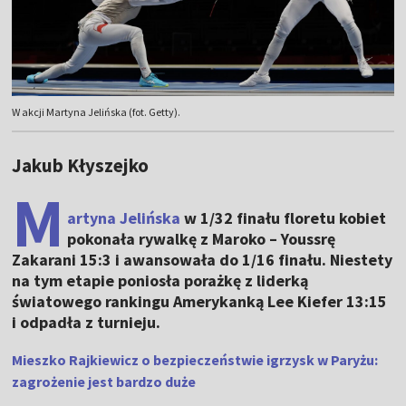
W akcji Martyna Jelińska (fot. Getty).
Jakub Kłyszejko
M
artyna Jelińska
w 1/32 finału floretu kobiet
pokonała rywalkę z Maroko – Youssrę
Zakarani 15:3 i awansowała do 1/16 finału. Niestety
na tym etapie poniosła porażkę z liderką
światowego rankingu Amerykanką Lee Kiefer 13:15
i odpadła z turnieju.
Mieszko Rajkiewicz o bezpieczeństwie igrzysk w Paryżu:
zagrożenie jest bardzo duże