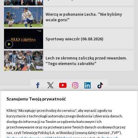
Wierzą w pokonanie Lecha. "Nie byliśmy
wcale gorsi"
Sportowy wieczór (06.08.2026)
Lech ze skromną zaliczką przed rewanżem.
"Tego elementu zabrakło"
TVP
Szanujemy Twoją prywatność
Abonament TVP
Regulamin TVP
Kliknij "Akceptuję i przechodzę do serwisu", aby wyrazić zgody na
Polityka prywatności
Sklep TVP
korzystanie z technologii automatycznego śledzenia i zbierania danych,
dostęp do informacji na Twoim urządzeniu końcowym i ich
Biuro Reklamy
Moje zgody
przechowywanie oraz na przetwarzanie Twoich danych osobowych przez
nas, czyli Telewizję Polską S.A. w likwidacji (zwaną dalej również „TVP”),
Oferta Handlowa
Biuro reklamy