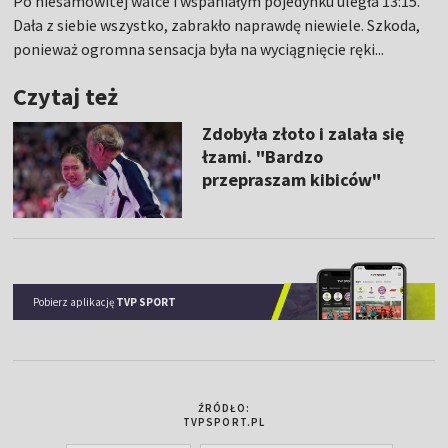
Po niesamowitej walce i wspaniałym pojedynku uległa 13:15.
Dała z siebie wszystko, zabrakło naprawdę niewiele. Szkoda,
ponieważ ogromna sensacja była na wyciągnięcie ręki...
Czytaj też
Zdobyła złoto i zalała się
łzami. "Bardzo
przepraszam kibiców"
Pobierz aplikację
TVP SPORT
ŹRÓDŁO:
TVPSPORT.PL