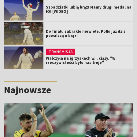
Szpadzistki lubią brąz! Mamy drugi medal na
IO! [WIDEO]
Do finału zabrakło niewiele. Polki już dziś
powalczą o brąz!
TRANSMISJA
Walczyła na igrzyskach w... ciąży. "W
rzeczywistości było nas troje"
Najnowsze