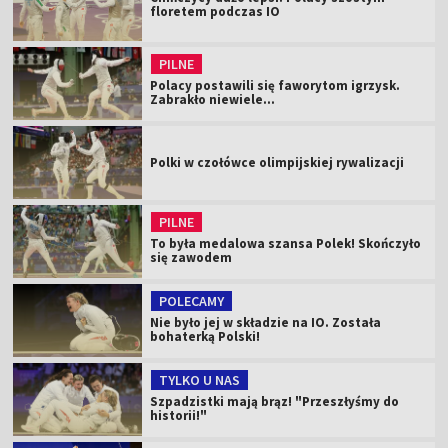
floretem podczas IO
PILNE
Polacy postawili się faworytom igrzysk.
Zabrakło niewiele...
Polki w czołówce olimpijskiej rywalizacji
PILNE
To była medalowa szansa Polek! Skończyło
się zawodem
POLECAMY
Nie było jej w składzie na IO. Została
bohaterką Polski!
TYLKO U NAS
Szpadzistki mają brąz! "Przeszłyśmy do
historii!"