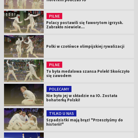
PILNE
Polacy postawili się faworytom igrzysk.
Zabrakło niewiele...
Polki w czołówce olimpijskiej rywalizacji
PILNE
To była medalowa szansa Polek! Skończyło
się zawodem
POLECAMY
Nie było jej w składzie na IO. Została
bohaterką Polski!
TYLKO U NAS
Szpadzistki mają brąz! "Przeszłyśmy do
historii!"