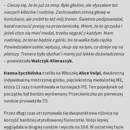
–
Cieszę się, że to już za mną. Było głośno, ale słyszałam też
naszych kibiców i rodzinę. Zachowałam zimną głowę w
końcówce, ale zrobił to też mój trener. Świetnie podpowiadał,
kazał narzucić presję na przeciwniczkę. Wiem, że to igrzyska i
jeżeli chce się mieć medal, trzeba wygrać z każdym. Mam
nadzieję, że teraz będzie z górki, bo ta walka była ciężka.
Powiedziałam sobie: wyluzuj, skup się na tym, co dzieje się na
planszy. Trenera było słychać i mamy już lekkie doświadczenia
– powiedziała
Walczyk-Klimaszyk.
Hanna Łyczbińska
trafiła na Włoszkę
Alice Volpi
, dwukrotną
indywidualną mistrzynię globu, pięciokrotną medalistkę ME,
która 11 razy triumfowała w turniejach PŚ. Ten pojedynek od
początku był bardzo wyrównany. Przeciwniczka po pierwszej
rundzie prowadziła 7:5.
Przez długi czas utrzymywała się dwupunktowa różnica na
korzyść bardziej utytułowanej florecistki. Volpi lepiej
wyglądała w drugiej rundzie i wyszła na 10:6. W ostatniej fazie