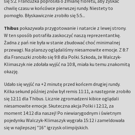
się 5:2. Francuzka poprosiła o zmianę floretu, aby zyskać
chwilę czasu w końcówce pierwszej rundy. Niestety to
pomogło. Błyskawicznie zrobiło się 5:5...
Thibus
pokazywała przygotowanie i natarcie z lewej strony.
W ten sposób potrafiła zaskoczyć naszą reprezentantkę.
Żadna z pań nie była w stanie zbudować choć minimalnej
przewagi. Na planszy oglądaliśmy niesamowite emocje. Z 8:7
dla Francuzki zrobiło się 9:8 dla Polki. Szkoda, że Walczyk-
Klimaszyk nie zdołała wyjść na 10:8, miała ku temu znakomitą
okazję.
Udało się wyjść na +2 minutę przed końcem drugiej rundy.
Kilka sekund później znów był remis 11:11, a następnie zrobiło
się 12:11 dla Thibus. Licznie zgromadzeni kibice oglądali
niesamowite emocje. Skuteczna akcja Polki i 12:12, za
moment 14:12 dla naszej! Po niewiarygodnym i świetnym
pojedynku Walczyk-Klimaszyk wygrała 15:12 i zameldowała
się w najlepszej "16" igrzysk olimpijskich.