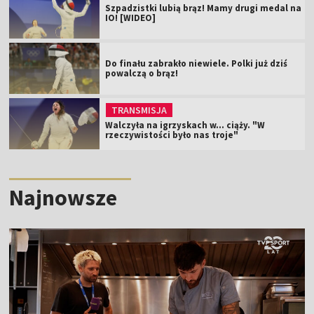
Szpadzistki lubią brąz! Mamy drugi medal na
IO! [WIDEO]
Do finału zabrakło niewiele. Polki już dziś
powalczą o brąz!
TRANSMISJA
Walczyła na igrzyskach w... ciąży. "W
rzeczywistości było nas troje"
Najnowsze