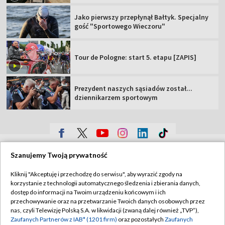
Jako pierwszy przepłynął Bałtyk. Specjalny
gość "Sportowego Wieczoru"
Tour de Pologne: start 5. etapu [ZAPIS]
Prezydent naszych sąsiadów został...
dziennikarzem sportowym
TVP
Szanujemy Twoją prywatność
Abonament TVP
Regulamin TVP
Kliknij "Akceptuję i przechodzę do serwisu", aby wyrazić zgody na
Polityka prywatności
Sklep TVP
korzystanie z technologii automatycznego śledzenia i zbierania danych,
dostęp do informacji na Twoim urządzeniu końcowym i ich
Biuro Reklamy
Moje zgody
przechowywanie oraz na przetwarzanie Twoich danych osobowych przez
nas, czyli Telewizję Polską S.A. w likwidacji (zwaną dalej również „TVP”),
Oferta Handlowa
Biuro reklamy
Zaufanych Partnerów z IAB* (1201 firm)
oraz pozostałych
Zaufanych