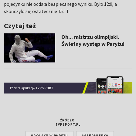
pojedynku nie oddała bezpiecznego wyniku. Było 12:9, a
skończyło się ostatecznie 15:11.
Czytaj też
Oh... mistrzu olimpijski.
Świetny występ w Paryżu!
Pobierz aplikację
TVP SPORT
ŹRÓDŁO:
TVPSPORT.PL
#POLACY W PARYŻU
#SZERMIERKA