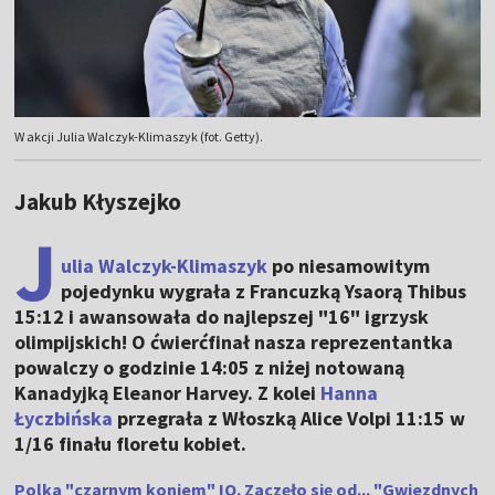
W akcji Julia Walczyk-Klimaszyk (fot. Getty).
Jakub Kłyszejko
J
ulia Walczyk-Klimaszyk
po niesamowitym
pojedynku wygrała z Francuzką Ysaorą Thibus
15:12 i awansowała do najlepszej "16" igrzysk
olimpijskich! O ćwierćfinał nasza reprezentantka
powalczy o godzinie 14:05 z niżej notowaną
Kanadyjką Eleanor Harvey. Z kolei
Hanna
Łyczbińska
przegrała z Włoszką Alice Volpi 11:15 w
1/16 finału floretu kobiet.
Polka "czarnym koniem" IO. Zaczęło się od... "Gwiezdnych