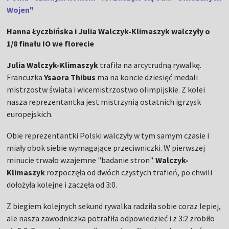
Wojen"
Hanna Łyczbińska i Julia Walczyk-Klimaszyk walczyły o
1/8 finału IO we florecie
Julia Walczyk-Klimaszyk
trafiła na arcytrudną rywalkę.
Francuzka
Ysaora Thibus
ma na koncie dziesięć medali
mistrzostw świata i wicemistrzostwo olimpijskie. Z kolei
nasza reprezentantka jest mistrzynią ostatnich igrzysk
europejskich.
Obie reprezentantki Polski walczyły w tym samym czasie i
miały obok siebie wymagające przeciwniczki. W pierwszej
minucie trwało wzajemne "badanie stron".
Walczyk-
Klimaszyk
rozpoczęła od dwóch czystych trafień, po chwili
dołożyła kolejne i zaczęła od 3:0.
Z biegiem kolejnych sekund rywalka radziła sobie coraz lepiej,
ale nasza zawodniczka potrafiła odpowiedzieć i z 3:2 zrobiło