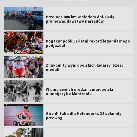
Przejadą 800 km w siedem dni. Będą
promować dawstwo narządów
Pogacar pobił 31-letni rekord legendarnego
podjazdu!
Znakomity wynik polskich kolarzy. Sześć
medali!
W dniu swoich urodzin zmarł polski
olimpijczyk z Montrealu
Giro d’Italia dla Holenderki. 34 sekundy
przewagi