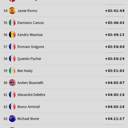
54
Javier Romo
+03:41:49
55
Damiano Caruso
+03:46:43
56
Xandro Meurisse
+03:49:13
57
Romain Gregoire
+03:50:00
58
Quentin Pacher
+03:50:29
59
Ben Healy
+03:51:03
60
Anders Skaarseth
+04:03:07
61
Alexandre Delettre
+04:03:16
62
Bruno Armirail
+04:03:26
63
Michael Storer
+04:11:37