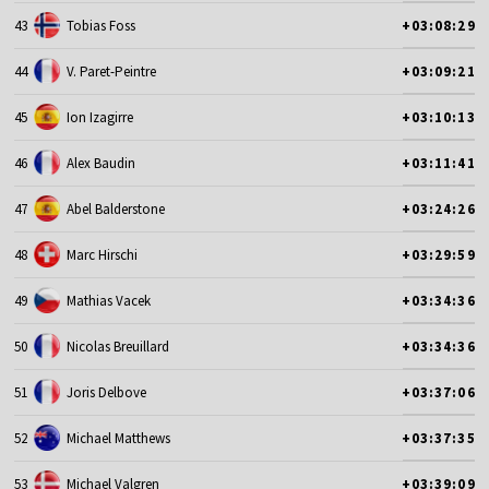
43
Tobias Foss
+03:08:29
44
V. Paret-Peintre
+03:09:21
45
Ion Izagirre
+03:10:13
46
Alex Baudin
+03:11:41
47
Abel Balderstone
+03:24:26
48
Marc Hirschi
+03:29:59
49
Mathias Vacek
+03:34:36
50
Nicolas Breuillard
+03:34:36
51
Joris Delbove
+03:37:06
52
Michael Matthews
+03:37:35
53
Michael Valgren
+03:39:09