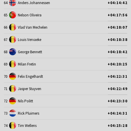
64
Anders Johannessen
+04:14:42
65
Nelson Oliveira
+04:17:56
66
Vlad Van Mechelen
+04:18:07
67
Louis Vervaeke
+04:18:38
68
George Bennett
+04:18:42
69
Milan Fretin
+04:20:25
70
Felix Engelhardt
+04:22:31
71
Jasper Stuyven
+04:22:49
72
Nils Politt
+04:23:30
73
Rick Pluimers
+04:24:31
74
Tim Wellens
+04:25:28