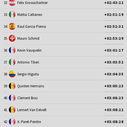
32
Felix Grossschartner
+02:43:22
33
Mattia Cattaneo
+02:51:19
34
Raul Garcia Pierna
+02:52:32
35
Mauro Schmid
+02:53:29
36
Kevin Vauquelin
+03:01:17
37
Antonio Tiberi
+03:03:52
38
Sergio Higuita
+03:04:35
39
Quinten Hermans
+03:05:23
40
Clement Braz
+03:06:23
41
Lennert Van Eetvelt
+03:08:22
42
A. Paret-Peintre
+03:08:28