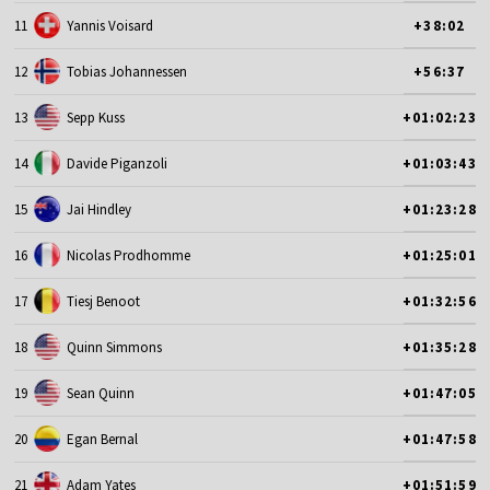
11
Yannis Voisard
+38:02
12
Tobias Johannessen
+56:37
13
Sepp Kuss
+01:02:23
14
Davide Piganzoli
+01:03:43
15
Jai Hindley
+01:23:28
16
Nicolas Prodhomme
+01:25:01
17
Tiesj Benoot
+01:32:56
18
Quinn Simmons
+01:35:28
19
Sean Quinn
+01:47:05
20
Egan Bernal
+01:47:58
21
Adam Yates
+01:51:59