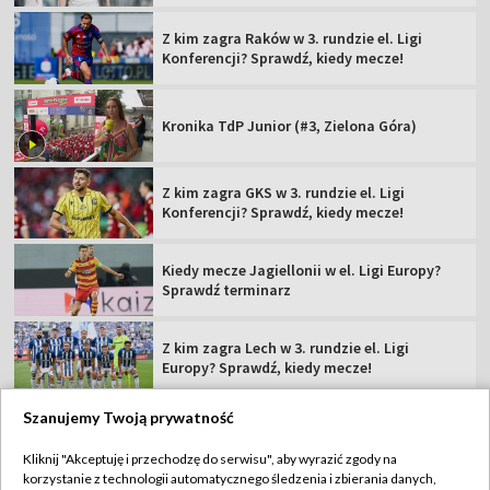
Z kim zagra Raków w 3. rundzie el. Ligi
Konferencji? Sprawdź, kiedy mecze!
Kronika TdP Junior (#3, Zielona Góra)
Z kim zagra GKS w 3. rundzie el. Ligi
Konferencji? Sprawdź, kiedy mecze!
Kiedy mecze Jagiellonii w el. Ligi Europy?
Sprawdź terminarz
Z kim zagra Lech w 3. rundzie el. Ligi
Europy? Sprawdź, kiedy mecze!
Szanujemy Twoją prywatność
Kliknij "Akceptuję i przechodzę do serwisu", aby wyrazić zgody na
korzystanie z technologii automatycznego śledzenia i zbierania danych,
TVP