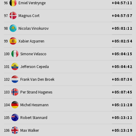
96
Emiel Verstrynge
+04:57:11
97
Magnus Cort
+04:57:57
98
Nicolas Vinokurov
+05:01:12
99
Xabier Azparren
+05:02:54
100
Simone Velasco
+05:04:15
101
Jefferson Cepeda
+05:04:42
102
Frank Van Den Broek
+05:07:36
103
Per Strand Hagenes
+05:07:45
104
Michel Hessmann
+05:11:28
105
Robert Stannard
+05:13:12
106
Max Walker
+05:13:19