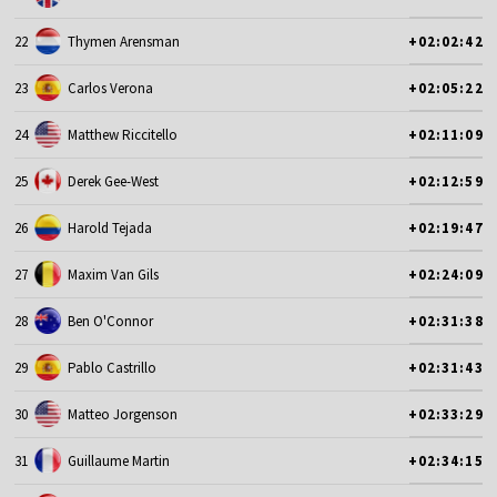
22
Thymen Arensman
+02:02:42
23
Carlos Verona
+02:05:22
24
Matthew Riccitello
+02:11:09
25
Derek Gee-West
+02:12:59
26
Harold Tejada
+02:19:47
27
Maxim Van Gils
+02:24:09
28
Ben O'Connor
+02:31:38
29
Pablo Castrillo
+02:31:43
30
Matteo Jorgenson
+02:33:29
31
Guillaume Martin
+02:34:15