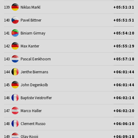
139
Niklas Markl
+05:51:31
140
Pavel Bittner
+05:51:51
141
Biniam Girmay
+05:54:20
142
Max Kanter
+05:55:29
143
Pascal Eenkhoorn
+05:57:18
144
Jenthe Biermans
+06:01:44
145
John Degenkolb
+06:01:44
146
Baptiste Veistroffer
+06:02:14
147
Marco Haller
+06:02:20
148
Clement Russo
+06:06:10
149
Olav Kooij
+06:09:18