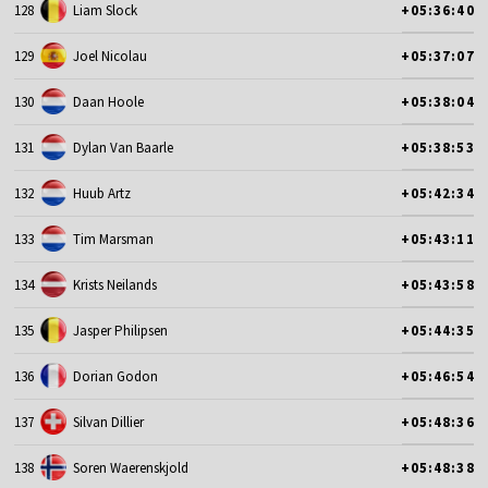
128
Liam Slock
+05:36:40
129
Joel Nicolau
+05:37:07
130
Daan Hoole
+05:38:04
131
Dylan Van Baarle
+05:38:53
132
Huub Artz
+05:42:34
133
Tim Marsman
+05:43:11
134
Krists Neilands
+05:43:58
135
Jasper Philipsen
+05:44:35
136
Dorian Godon
+05:46:54
137
Silvan Dillier
+05:48:36
138
Soren Waerenskjold
+05:48:38