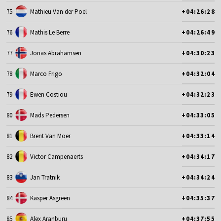
75
Mathieu Van der Poel
+04:26:28
76
Mathis Le Berre
+04:26:49
77
Jonas Abrahamsen
+04:30:23
78
Marco Frigo
+04:32:04
79
Ewen Costiou
+04:32:23
80
Mads Pedersen
+04:33:05
81
Brent Van Moer
+04:33:14
82
Victor Campenaerts
+04:34:17
83
Jan Tratnik
+04:34:24
84
Kasper Asgreen
+04:35:37
85
Alex Aranburu
+04:37:55