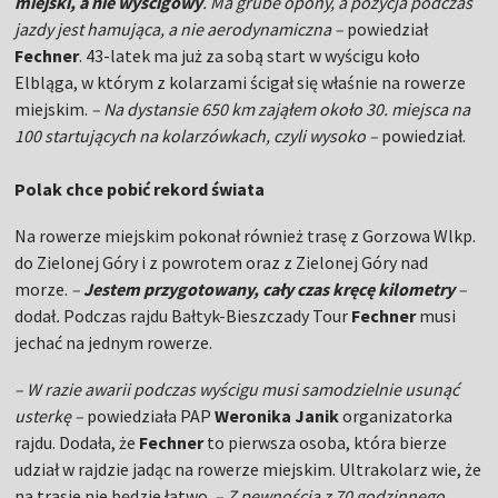
miejski, a nie wyścigowy
. Ma grube opony, a pozycja podczas
jazdy jest hamująca, a nie aerodynamiczna –
powiedział
Fechner
. 43-latek ma już za sobą start w wyścigu koło
Elbląga, w którym z kolarzami ścigał się właśnie na rowerze
miejskim.
– Na dystansie 650 km zająłem około 30. miejsca na
100 startujących na kolarzówkach, czyli wysoko –
powiedział.
Polak chce pobić rekord świata
Na rowerze miejskim pokonał również trasę z Gorzowa Wlkp.
do Zielonej Góry i z powrotem oraz z Zielonej Góry nad
morze.
–
Jestem przygotowany, cały czas kręcę kilometry
–
dodał
.
Podczas rajdu Bałtyk-Bieszczady Tour
Fechner
musi
jechać na jednym rowerze.
– W razie awarii podczas wyścigu musi samodzielnie usunąć
usterkę –
powiedziała PAP
Weronika Janik
organizatorka
rajdu. Dodała, że
Fechner
to pierwsza osoba, która bierze
udział w rajdzie jadąc na rowerze miejskim. Ultrakolarz wie, że
na trasie nie będzie łatwo.
– Z pewnością z 70 godzinnego