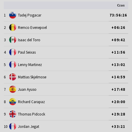
Czas
1
Tadej Pogacar
73:56:26
2
Remco Evenepoel
+06:26
3
Isaac del Toro
+09:42
4
Paul Seixas
+11:56
5
Lenny Martinez
+13:02
6
Mattias Skjelmose
+14:59
7
Juan Ayuso
+17:48
8
Richard Carapaz
+20:00
9
Thomas Pidcock
+29:28
10
Jordan Jegat
+33:21