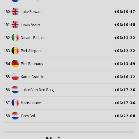
150
Jake Stewart
+06:10:47
151
Lewis Askey
+06:10:48
152
Davide Ballerini
+06:11:22
153
Piet Allegaert
+06:12:22
154
Phil Bauhaus
+06:13:49
155
Kamil Gradek
+06:16:12
156
Julius Van Den Berg
+06:17:26
157
Matis Louvel
+06:17:36
158
Cees Bol
+06:22:08