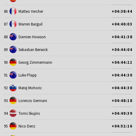
86
Matteo Vercher
+04:38:44
87
Warren Barguil
+04:40:03
88
Damien Howson
+04:41:38
89
Sebastian Berwick
+04:44:04
90
Georg Zimmermann
+04:44:21
91
Luke Plapp
+04:44:30
92
Matej Mohoric
+04:44:30
93
Lorenzo Germani
+04:48:18
94
Toms Skujins
+04:49:39
95
Nico Denz
+04:52:16