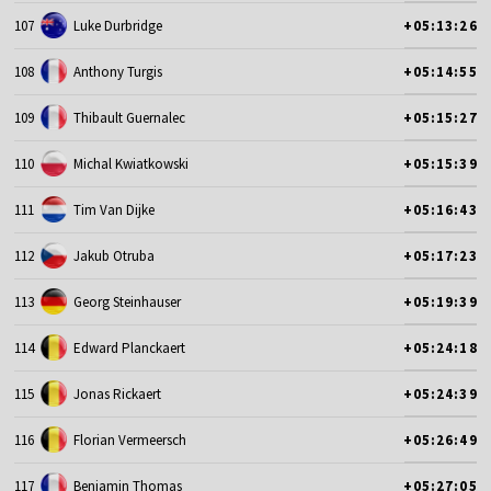
107
Luke Durbridge
+05:13:26
108
Anthony Turgis
+05:14:55
109
Thibault Guernalec
+05:15:27
110
Michal Kwiatkowski
+05:15:39
111
Tim Van Dijke
+05:16:43
112
Jakub Otruba
+05:17:23
113
Georg Steinhauser
+05:19:39
114
Edward Planckaert
+05:24:18
115
Jonas Rickaert
+05:24:39
116
Florian Vermeersch
+05:26:49
117
Benjamin Thomas
+05:27:05