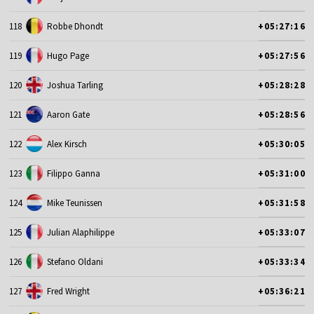
118
Robbe Dhondt
+05:27:16
119
Hugo Page
+05:27:56
120
Joshua Tarling
+05:28:28
121
Aaron Gate
+05:28:56
122
Alex Kirsch
+05:30:05
123
Filippo Ganna
+05:31:00
124
Mike Teunissen
+05:31:58
125
Julian Alaphilippe
+05:33:07
126
Stefano Oldani
+05:33:34
127
Fred Wright
+05:36:21