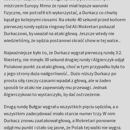
mistrzem Europy. Mimo że rywal miał lepsze warunki
fizyczne, nie potrafił ich wykorzystać, a Durkacz co chwilę
kąsał go kolejnymi ciosami. Na około 40 sekund przed końcem
pierwszej rundy sędzia ringowy Sid Ali Mokretari pokazał
Durkaczowi, by uważał na ataki głową. Jeszcze wtedy nie
wiedzieliśmy, że sędzia postanowi skraść show w tej walce...
Najważniejsze było to, że Durkacz wygrał pierwszą rundę 3:2.
Niestety, nie minęło 30 sekund drugiej rundy i Algierczyk odjął
Polakowi punkt za ataki głową, choć w tym przypadku była to
z jego strony duża nadgorliwość... Dużo niższy Durkacz po
prostu siłą rzeczy czasami wpadał z głową, ale w żaden
sposób te ataki nie zapewniały mu przewagi. Jednak
Algierczykowi to wystarczyło, by dać ostrzeżenie.
Drugą rundę Bułgar wygrał u wszystkich pięciu sędziów, a o
wszystkim zadecydować miało starcie numer trzy. W nim
Durkacz znowu zaatakował głową, a Mokretari ponownie
odjął mu punkt i stało się jasne, że Polak tej walki nie wygra.