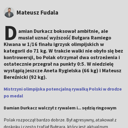
Mateusz Fudala
D
amian Durkacz boksował ambitnie, ale
musiał uznać wyższość Bułgara Ramiego
Kiwana w 1/16 finału igrzysk olimpijskich w
kategorii do 71 kg. W trakcie walki nie obyło się bez
kontrowersji, bo Polak otrzymał dwa ostrzeżenia i
ostatecznie przegrał na punkty 0:5. W niedzielę
wystąpią jeszcze Aneta Rygielska (66 kg) i Mateusz
Bereźnicki (92 kg).
Mistrzyni olimpijska potencjalną rywalką Polski w drodze
po medal
Damian Durkacz walczył z rywalem i... sędzią ringowym
Polak rozpoczął bardzo dobrze. Był agresywny, atakował z
doskoku i często trafiał Bułgara, który jest aktualnym