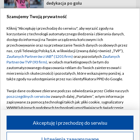
dedykacja po golu
Szanujemy Twoją prywatność
Kliknij "Akceptuję i przechodzę do serwisu", aby wyrazić zgody na
korzystanie z technologii automatycznego śledzenia i zbierania danych,
TVP
dostęp do informacji na Twoim urządzeniu końcowym i ich
przechowywanie oraz na przetwarzanie Twoich danych osobowych przez
Abonament TVP
Regulamin TVP
nas, czyli Telewizję Polską S.A. w likwidacji (zwaną dalej również „TVP”),
Polityka prywatności
Sklep TVP
Zaufanych Partnerów z IAB* (1201 firm)
oraz pozostałych
Zaufanych
Partnerów TVP (93 firm)
, w celach marketingowych (w tym do
Biuro Reklamy
Moje zgody
zautomatyzowanego dopasowania reklam do Twoich zainteresowań i
mierzenia ich skuteczności) i pozostałych, które wskazujemy poniżej, a
Oferta Handlowa
Biuro reklamy
także zgody na udostępnianie przez nas identyfikatora PPID do Google.
Telegazeta ogłoszenia
Kontakt
Twoje dane osobowe zbierane podczas odwiedzania przez Ciebie naszych
Emisja w TVP
poszczególnych serwisów
zwanych dalej „Portalem”, w tym informacje
zapisywane za pomocą technologii takich jak: pliki cookie, sygnalizatory
Kanały
Rada Programowa
WWW lub innych podobnych technologii umożliwiających świadczenie
dopasowanych i bezpiecznych usług, personalizację treści oraz reklam,
Ogłoszenia przetargowe
udostępnianie funkcji mediów społecznościowych oraz analizowanie
©2026 Telewizja Polska Spółka Akcyjna w likwidacji
Akceptuję i przechodzę do serwisu
ruchu w Internecie.
Akademia Telewizyjna
Informacje o nadawcy
Twoje dane osobowe zbierane podczas odwiedzania przez Ciebie
Ustawienia zaawansowane