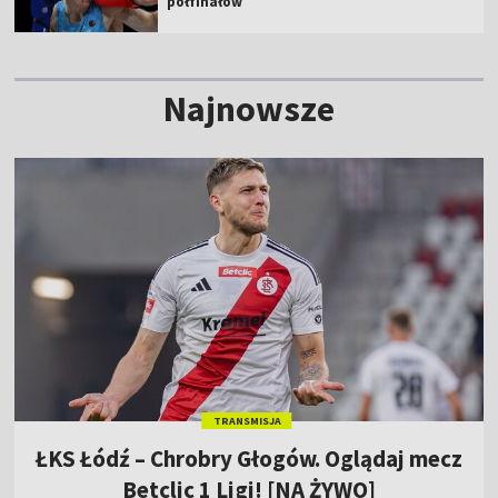
półfinałów
Najnowsze
TRANSMISJA
ŁKS Łódź – Chrobry Głogów. Oglądaj mecz
Betclic 1 Ligi! [NA ŻYWO]