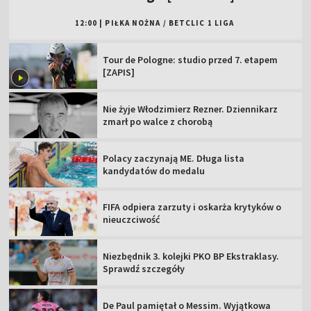
12:00
|
PIŁKA NOŻNA
/
BETCLIC 1 LIGA
Tour de Pologne: studio przed 7. etapem
[ZAPIS]
Nie żyje Włodzimierz Rezner. Dziennikarz
zmarł po walce z chorobą
Polacy zaczynają ME. Długa lista
kandydatów do medalu
FIFA odpiera zarzuty i oskarża krytyków o
nieuczciwość
Niezbędnik 3. kolejki PKO BP Ekstraklasy.
Sprawdź szczegóły
De Paul pamiętał o Messim. Wyjątkowa