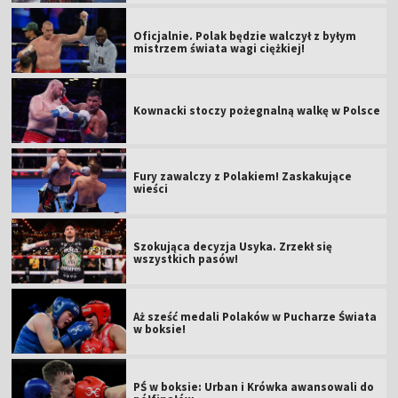
Oficjalnie. Polak będzie walczył z byłym
mistrzem świata wagi ciężkiej!
Kownacki stoczy pożegnalną walkę w Polsce
Fury zawalczy z Polakiem! Zaskakujące
wieści
Szokująca decyzja Usyka. Zrzekł się
wszystkich pasów!
Aż sześć medali Polaków w Pucharze Świata
w boksie!
PŚ w boksie: Urban i Krówka awansowali do