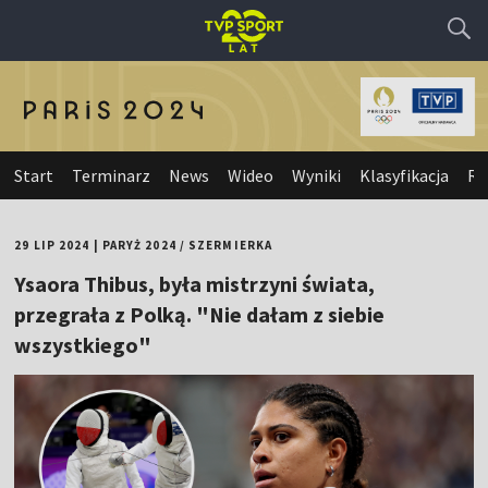
Start
Terminarz
News
Wideo
Wyniki
Klasyfikacja
Re
29 LIP 2024
|
PARYŻ 2024
/
SZERMIERKA
Ysaora Thibus, była mistrzyni świata,
przegrała z Polką. "Nie dałam z siebie
wszystkiego"