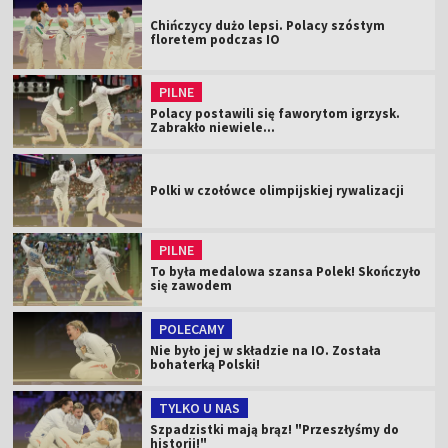
Chińczycy dużo lepsi. Polacy szóstym
floretem podczas IO
PILNE
Polacy postawili się faworytom igrzysk.
Zabrakło niewiele...
Polki w czołówce olimpijskiej rywalizacji
PILNE
To była medalowa szansa Polek! Skończyło
się zawodem
POLECAMY
Nie było jej w składzie na IO. Została
bohaterką Polski!
TYLKO U NAS
Szpadzistki mają brąz! "Przeszłyśmy do
historii!"