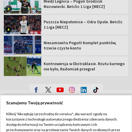
Miedź Legnica – Pogoń Grodzisk
Mazowiecki. Betclic 1 Liga [MECZ]
Puszcza Niepołomice – Odra Opole. Betclic
1 Liga [MECZ]
Niesamowita Pogoń! Komplet punktów,
trzecie czyste konto
Kontrowersja w Ekstraklasie. Rzutu karnego
nie było, Radomiak przegrał
TVP
Szanujemy Twoją prywatność
Abonament TVP
Regulamin TVP
Kliknij "Akceptuję i przechodzę do serwisu", aby wyrazić zgody na
Polityka prywatności
Sklep TVP
korzystanie z technologii automatycznego śledzenia i zbierania danych,
dostęp do informacji na Twoim urządzeniu końcowym i ich
Biuro Reklamy
Moje zgody
przechowywanie oraz na przetwarzanie Twoich danych osobowych przez