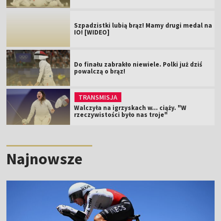
Szpadzistki lubią brąz! Mamy drugi medal na
IO! [WIDEO]
Do finału zabrakło niewiele. Polki już dziś
powalczą o brąz!
TRANSMISJA
Walczyła na igrzyskach w... ciąży. "W
rzeczywistości było nas troje"
Najnowsze