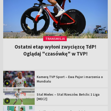
TRANSMISJA
Ostatni etap wyłoni zwycięzcę TdP!
Oglądaj "czasówkę" w TVP!
Kamerą TVP Sport – Ewa Pajor i marzenia o
Mundialu
Stal Mielec – Stal Rzeszów. Betclic 1 Liga
[MECZ]