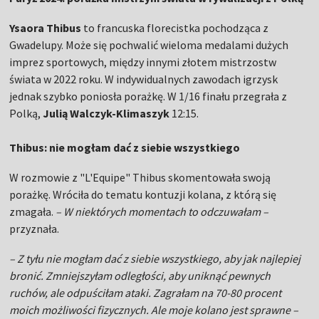
Ysaora Thibus
to francuska florecistka pochodząca z
Gwadelupy. Może się pochwalić wieloma medalami dużych
imprez sportowych, między innymi złotem mistrzostw
świata w 2022 roku. W indywidualnych zawodach igrzysk
jednak szybko poniosła porażkę. W 1/16 finału przegrała z
Polką,
Julią Walczyk-Klimaszyk
12:15.
Thibus: nie mogłam dać z siebie wszystkiego
W rozmowie z "L'Equipe" Thibus skomentowała swoją
porażkę. Wróciła do tematu kontuzji kolana, z którą się
zmagała.
– W niektórych momentach to odczuwałam –
przyznała.
– Z tyłu nie mogłam dać z siebie wszystkiego, aby jak najlepiej
bronić. Zmniejszyłam odległości, aby uniknąć pewnych
ruchów, ale odpuściłam ataki. Zagrałam na 70-80 procent
moich możliwości fizycznych. Ale moje kolano jest sprawne –