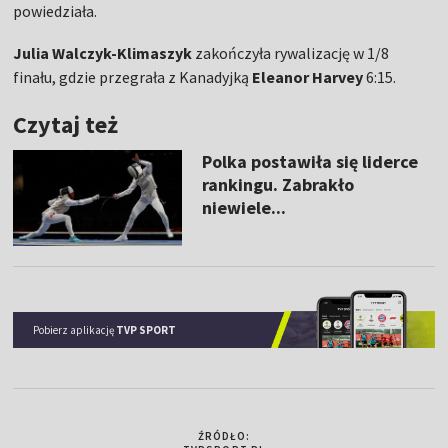
powiedziała.
Julia Walczyk-Klimaszyk
zakończyła rywalizację w 1/8
finału, gdzie przegrała z Kanadyjką
Eleanor Harvey
6:15.
Czytaj też
Polka postawiła się liderce
rankingu. Zabrakło
niewiele...
Pobierz aplikację
TVP SPORT
ŹRÓDŁO: