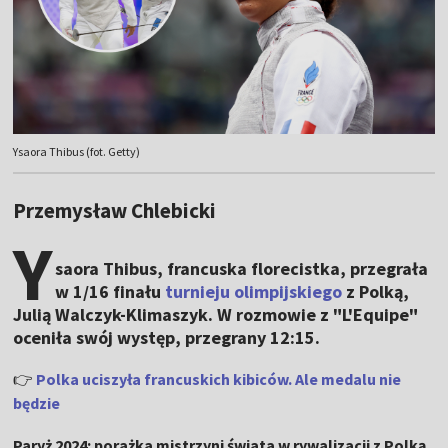
Ysaora Thibus (fot. Getty)
Przemysław Chlebicki
Y
saora Thibus, francuska florecistka, przegrała
w 1/16 finału
turnieju olimpijskiego
z Polką,
Julią Walczyk-Klimaszyk. W rozmowie z "L'Equipe"
oceniła swój występ, przegrany 12:15.
👉
Polka uciszyła francuskich kibiców. Ale medalu nie
będzie
Paryż 2024: porażka mistrzyni świata w rywalizacji z Polką