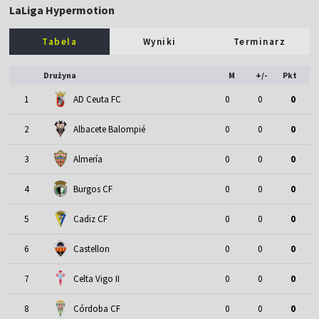
LaLiga Hypermotion
Tabela
Wyniki
Terminarz
Drużyna
M
+/-
Pkt
1
AD Ceuta FC
0
0
0
2
Albacete Balompié
0
0
0
3
Almería
0
0
0
4
Burgos CF
0
0
0
5
Cadiz CF
0
0
0
6
Castellon
0
0
0
7
Celta Vigo II
0
0
0
8
Córdoba CF
0
0
0