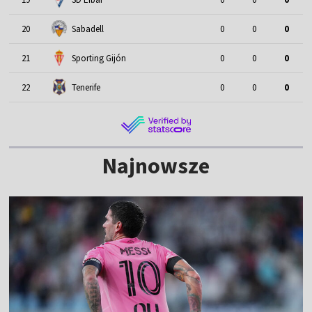
20
Sabadell
0
0
0
21
Sporting Gijón
0
0
0
22
Tenerife
0
0
0
Najnowsze