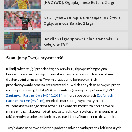
[NA ŻYWO]. Oglądaj mecz Betclic 2 Ligi
GKS Tychy – Olimpia Grudziądz [NA ŻYWO].
Oglądaj mecz Betclic 2 Ligi
Betclic 2 Liga: sprawdź plan transmisji 3.
kolejki w TVP
Szanujemy Twoją prywatność
Kliknij "Akceptuję i przechodzę do serwisu", aby wyrazić zgody na
korzystanie z technologii automatycznego śledzenia i zbierania danych,
TVP
dostęp do informacji na Twoim urządzeniu końcowym i ich
Abonament TVP
Regulamin TVP
przechowywanie oraz na przetwarzanie Twoich danych osobowych przez
nas, czyli Telewizję Polską S.A. w likwidacji (zwaną dalej również „TVP”),
Polityka prywatności
Sklep TVP
Zaufanych Partnerów z IAB* (1201 firm)
oraz pozostałych
Zaufanych
Partnerów TVP (93 firm)
, w celach marketingowych (w tym do
Biuro Reklamy
Moje zgody
zautomatyzowanego dopasowania reklam do Twoich zainteresowań i
mierzenia ich skuteczności) i pozostałych, które wskazujemy poniżej, a
Oferta Handlowa
Biuro reklamy
także zgody na udostępnianie przez nas identyfikatora PPID do Google.
Telegazeta ogłoszenia
Kontakt
Twoje dane osobowe zbierane podczas odwiedzania przez Ciebie naszych