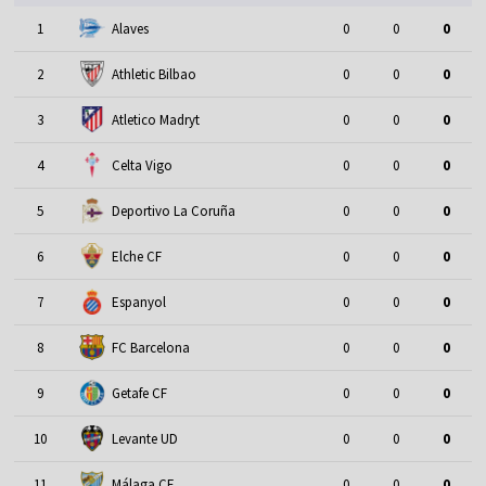
1
Alaves
0
0
0
2
Athletic Bilbao
0
0
0
3
Atletico Madryt
0
0
0
4
Celta Vigo
0
0
0
5
Deportivo La Coruña
0
0
0
6
Elche CF
0
0
0
7
Espanyol
0
0
0
8
FC Barcelona
0
0
0
9
Getafe CF
0
0
0
10
Levante UD
0
0
0
11
Málaga CF
0
0
0