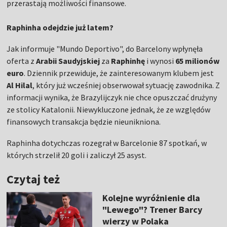
przerastają możliwości finansowe.
Raphinha odejdzie już latem?
Jak informuje "Mundo Deportivo", do Barcelony wpłynęła
oferta z
Arabii Saudyjskiej
za
Raphinhę
i wynosi
65 milionów
euro
. Dziennik przewiduje, że zainteresowanym klubem jest
Al Hilal
, który już wcześniej obserwował sytuację zawodnika. Z
informacji wynika, że Brazylijczyk nie chce opuszczać drużyny
ze stolicy Katalonii. Niewykluczone jednak, że ze względów
finansowych transakcja będzie nieunikniona.
Raphinha dotychczas rozegrał w Barcelonie 87 spotkań, w
których strzelił 20 goli i zaliczył 25 asyst.
Czytaj też
Kolejne wyróżnienie dla
"Lewego"? Trener Barcy
wierzy w Polaka