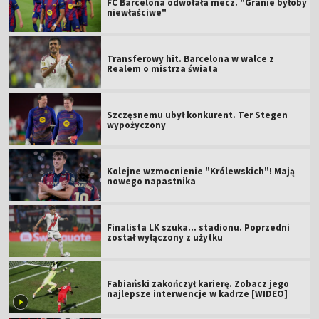
FC Barcelona odwołała mecz. "Granie byłoby
niewłaściwe"
Transferowy hit. Barcelona w walce z
Realem o mistrza świata
Szczęsnemu ubył konkurent. Ter Stegen
wypożyczony
Kolejne wzmocnienie "Królewskich"! Mają
nowego napastnika
Finalista LK szuka... stadionu. Poprzedni
został wyłączony z użytku
Fabiański zakończył karierę. Zobacz jego
najlepsze interwencje w kadrze [WIDEO]