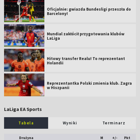
Oficjalnie: gwiazda Bundesligi przeszła do
Barcelony!
Mundial zakłócił przygotowania klubów
LaLiga
Hitowy transfer Realu! To reprezentant
Holandii
Reprezentantka Polski zmienia klub. Zagra
w Hiszpanii
LaLiga EA Sports
Tabela
Wyniki
Terminarz
Drużyna
M
+/-
Pkt