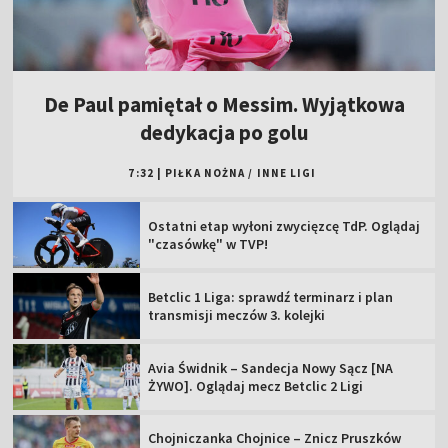
De Paul pamiętał o Messim. Wyjątkowa
dedykacja po golu
7:32
|
PIŁKA NOŻNA
/
INNE LIGI
Ostatni etap wyłoni zwycięzcę TdP. Oglądaj
"czasówkę" w TVP!
Betclic 1 Liga: sprawdź terminarz i plan
transmisji meczów 3. kolejki
Avia Świdnik – Sandecja Nowy Sącz [NA
ŻYWO]. Oglądaj mecz Betclic 2 Ligi
Chojniczanka Chojnice – Znicz Pruszków