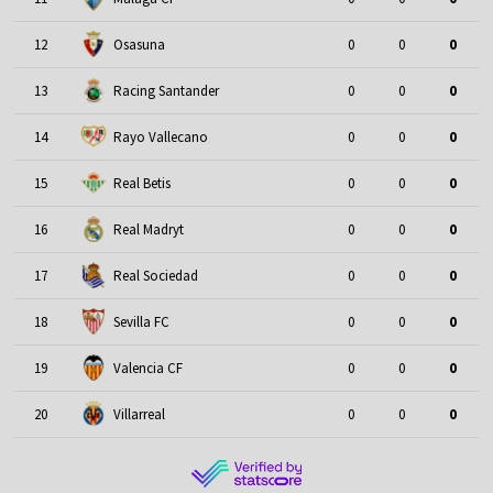
12
Osasuna
0
0
0
13
Racing Santander
0
0
0
14
Rayo Vallecano
0
0
0
15
Real Betis
0
0
0
16
Real Madryt
0
0
0
17
Real Sociedad
0
0
0
18
Sevilla FC
0
0
0
19
Valencia CF
0
0
0
20
Villarreal
0
0
0