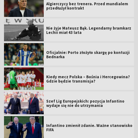
Bednarka
Kiedy mecz Polska – Bośnia i Hercegowina?
Gdzie będzie transmisja?
Szef Lig Europejskich: pozycja Infantino
wydaje się nie do utrzymania
Infantino zmienił zdanie. Ważne stanowisko
FIFA
Wyniki
Terminarz
05 SIERPNIA 2026
Piłka nożna
2 - 2
Unia Skierniewice
Sokół Kleczew