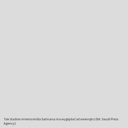
Tak stadion imienia króla Salmana ma wyglądać od wewnątrz (fot. Saudi Press
Agency)
Pobierz aplikację
TVP SPORT