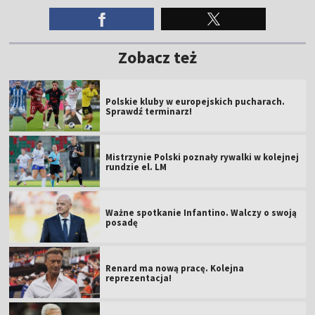
Mistrzynie Polski poznały rywalki w kolejnej
rundzie el. LM
Ważne spotkanie Infantino. Walczy o swoją
posadę
Renard ma nową pracę. Kolejna
reprezentacja!
Algierczycy bez trenera. Przed mundialem
przedłużył kontrakt
Nie żyje Mateusz Bąk. Legendarny bramkarz
Lechii miał 43 lata
Oficjalnie: Porto złożyło skargę po kontuzji