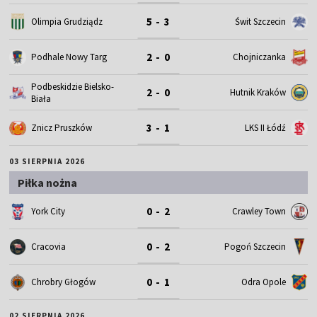
03 SIERPNIA 2026
Piłka nożna
0 - 2
York City
Crawley Town
0 - 2
Cracovia
Pogoń Szczecin
0 - 1
Chrobry Głogów
Odra Opole
02 SIERPNIA 2026
Piłka nożna
3 - 1
GKS Katowice
Radomiak Radom
2 - 1
Śląsk Wrocław
Raków Częstochowa
3 - 1
Legia Warszawa
Zagłębie Lubin