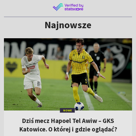
NOWE
Dziś mecz Hapoel Tel Awiw – GKS
Katowice. O której i gdzie oglądać?
10:05
|
PIŁKA NOŻNA
/
LIGA KONFERENCJI
Lech – Klaksvik dziś w TVP. O której i gdzie
oglądać mecz el. LE?
Ekstraklasa zmieniła terminarz. Mecze 6.
kolejki przesunięte