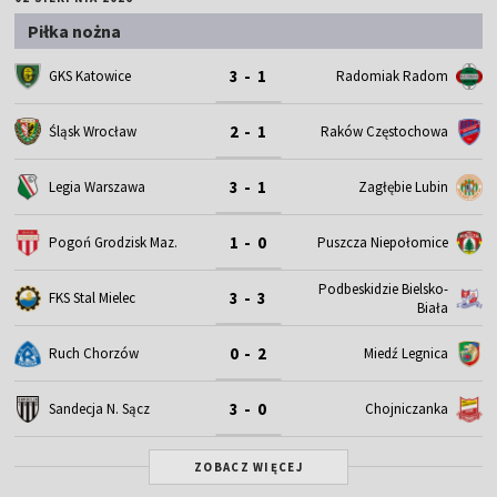
1 - 0
Pogoń Grodzisk Maz.
Puszcza Niepołomice
Podbeskidzie Bielsko-
3 - 3
FKS Stal Mielec
Biała
0 - 2
Ruch Chorzów
Miedź Legnica
3 - 0
Sandecja N. Sącz
Chojniczanka
ZOBACZ WIĘCEJ
Najnowsze