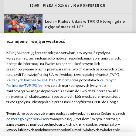
Tour de Pologne: oglądaj start 4. etapu
Polskie kluby w europejskich pucharach.
Sprawdź terminarz!
Szanujemy Twoją prywatność
Naciś GieKSa, naciś! Europa na nowo na
Kliknij "Akceptuję i przechodzę do serwisu", aby wyrazić zgody na
Nowej Bukowej
korzystanie z technologii automatycznego śledzenia i zbierania danych,
dostęp do informacji na Twoim urządzeniu końcowym i ich
przechowywanie oraz na przetwarzanie Twoich danych osobowych przez
Raków – Hammarby. O której dzisiaj mecz
nas, czyli Telewizję Polską S.A. w likwidacji (zwaną dalej również „TVP”),
el. Ligi Konferencji?
Zaufanych Partnerów z IAB* (1201 firm)
oraz pozostałych
Zaufanych
Partnerów TVP (93 firm)
, w celach marketingowych (w tym do
zautomatyzowanego dopasowania reklam do Twoich zainteresowań i
mierzenia ich skuteczności) i pozostałych, które wskazujemy poniżej, a
także zgody na udostępnianie przez nas identyfikatora PPID do Google.
TVP
Twoje dane osobowe zbierane podczas odwiedzania przez Ciebie naszych
poszczególnych serwisów
zwanych dalej „Portalem”, w tym informacje
Abonament TVP
Regulamin TVP
zapisywane za pomocą technologii takich jak: pliki cookie, sygnalizatory
Polityka prywatności
Sklep TVP
WWW lub innych podobnych technologii umożliwiających świadczenie
dopasowanych i bezpiecznych usług, personalizację treści oraz reklam,