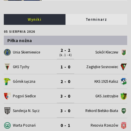
(k. 1 - 4)
1 - 0
GKS Tychy
Zagłębie Sosnowiec
2 - 0
Górnik Łęczna
KKS 1925 Kalisz
3 - 0
Pogoń Siedlce
GKS Jastrzębie
3 - 0
Sandecja N. Sącz
Rekord Bielsko-Biała
0 - 1
Warta Poznań
Resovia Rzeszów
5 - 3
Olimpia Grudziądz
Świt Szczecin
2 - 0
Podhale Nowy Targ
Chojniczanka
Podbeskidzie Bielsko-
2 - 0
Hutnik Kraków
Biała
3 - 1
Znicz Pruszków
LKS II Łódź