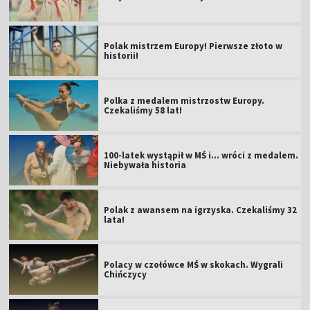
Polak mistrzem Europy! Pierwsze złoto w
historii!
Polka z medalem mistrzostw Europy.
Czekaliśmy 58 lat!
100-latek wystąpił w MŚ i... wróci z medalem.
Niebywała historia
Polak z awansem na igrzyska. Czekaliśmy 32
lata!
Polacy w czołówce MŚ w skokach. Wygrali
Chińczycy