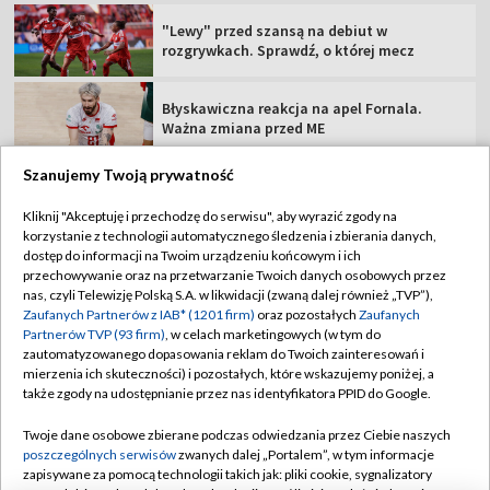
"Lewy" przed szansą na debiut w
rozgrywkach. Sprawdź, o której mecz
Błyskawiczna reakcja na apel Fornala.
Ważna zmiana przed ME
Szanujemy Twoją prywatność
Kliknij "Akceptuję i przechodzę do serwisu", aby wyrazić zgody na
korzystanie z technologii automatycznego śledzenia i zbierania danych,
TVP
dostęp do informacji na Twoim urządzeniu końcowym i ich
przechowywanie oraz na przetwarzanie Twoich danych osobowych przez
Abonament TVP
Regulamin TVP
nas, czyli Telewizję Polską S.A. w likwidacji (zwaną dalej również „TVP”),
Polityka prywatności
Sklep TVP
Zaufanych Partnerów z IAB* (1201 firm)
oraz pozostałych
Zaufanych
Partnerów TVP (93 firm)
, w celach marketingowych (w tym do
Biuro Reklamy
Moje zgody
zautomatyzowanego dopasowania reklam do Twoich zainteresowań i
mierzenia ich skuteczności) i pozostałych, które wskazujemy poniżej, a
Oferta Handlowa
Biuro reklamy
także zgody na udostępnianie przez nas identyfikatora PPID do Google.
Telegazeta ogłoszenia
Kontakt
Twoje dane osobowe zbierane podczas odwiedzania przez Ciebie naszych
Emisja w TVP
poszczególnych serwisów
zwanych dalej „Portalem”, w tym informacje
zapisywane za pomocą technologii takich jak: pliki cookie, sygnalizatory
Kanały
Rada Programowa