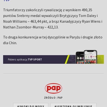
Triumfatorzy zakończyli rywalizację z wynikiem 490,35
puntów. Srebrny medal wywalczyli Brytyjczycy Tom Daley i
Noah Williams – 463,44 pkt, a brąz Kanadyjczycy Ryan Wiens i
Nathan Zsombor-Murray – 422,13.
To druga konkurencja w tej dyscyplinie w Paryżu i drugie złoto
dla Chin.
Pobierz aplikację
TVP SPORT
ŹRÓDŁO: PAP
#SKOKI DO WODY
#IGRZYSKA OLIMPIJSKIE