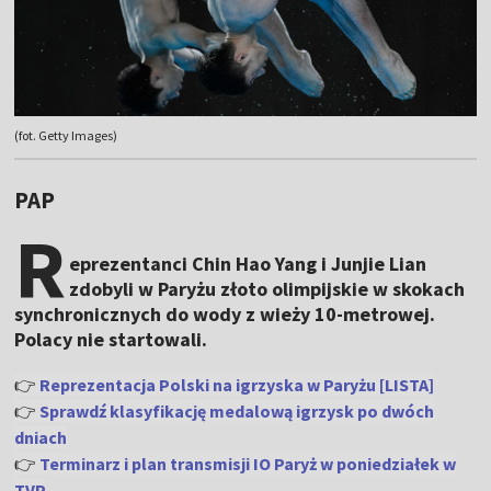
(fot. Getty Images)
PAP
R
eprezentanci Chin Hao Yang i Junjie Lian
zdobyli w Paryżu złoto olimpijskie w skokach
synchronicznych do wody z wieży 10-metrowej.
Polacy nie startowali.
👉
Reprezentacja Polski na igrzyska w Paryżu [LISTA]
👉
Sprawdź klasyfikację medalową igrzysk po dwóch
dniach
👉
Terminarz i plan transmisji IO Paryż w poniedziałek w
TVP