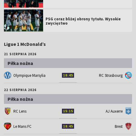
PSG coraz bliżej obrony tytułu. Wysokie
zwycięstwo
Ligue 1 McDonald’s
21 SIERPNIA 2026
Piłka nożna
Olympique Marsylia
RC Strasbourg
18:45
22 SIERPNIA 2026
Piłka nożna
RC Lens
AJ Auxerre
15:15
Le Mans FC
Brest
18:45