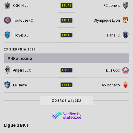
OGC Nice
FC Lorient
18:45
Toulouse FC
Olympique Lyon
18:45
Troyes AC
Paris FC
18:45
23 SIERPNIA 2026
Piłka nożna
Angers SCO
Lille OSC
13:00
Le Havre
AS Monaco
15:15
ZOBACZ WIĘCEJ
Ligue 2 BKT