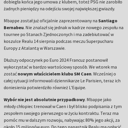
dobiegła końca jego umowa z klubem, toteż PSG nie zarobiło
żadnych pieniędzy na odejściu swojej największej gwiazdy.
Mbappe został już oficjalnie zaprezentowany na
Santiago
Bernabeu
. Nie znalazł się jednak w kadrze nowego zespołu na
tournee po Stanach Zjednoczonych i ma zadebiutować w
koszulce Realu 14 sierpnia podczas meczu Superpucharu
Europy z Atalantą w Warszawie.
Dłuższy odpoczynek po Euro 2024 Francuz postanowił
wykorzystać w bardzo wartościowy sposób. We wtorek ma
zostać
nowym właścicielem klubu SM Caen
. Wcześniej o
całej sytuacji informowali dziennikarze Le Parisien, teraz ich
doniesienia potwierdziło również L'Equipe.
Wybór nie jest absolutnie przypadkowy
. Mbappe jako
młody chłopiec trenował w Caen i był blisko podpisania z tym
zespołem swojego pierwszego w życiu kontraktu. Teraz ma
pomóc mu w dalszym rozwoju, nabywając 80% jego akcji, za
około 15 milionów euro. Do tego napastnik Realu ma opłacić