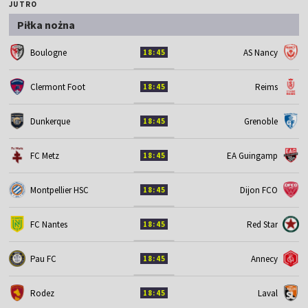
JUTRO
Piłka nożna
Boulogne
AS Nancy
18:45
Clermont Foot
Reims
18:45
Dunkerque
Grenoble
18:45
FC Metz
EA Guingamp
18:45
Montpellier HSC
Dijon FCO
18:45
FC Nantes
Red Star
18:45
Pau FC
Annecy
18:45
Rodez
Laval
18:45