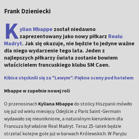
Frank Dzieniecki
K
ylian Mbappe
został niedawno
zaprezentowany jako nowy piłkarz
Realu
Madryt
. Jak się okazuje, nie będzie to jedyne ważne
dla niego wydarzenie tego lata. Jeden z
najlepszych piłkarzy świata zostanie bowiem
właścicielem francuskiego klubu SM Caen.
Kibice stęsknili się za "Lewym". Piękne sceny pod hotelem
Mbappe w zupełnie nowej roli
O przenosinach
Kyliana Mbappe
do stolicy Hiszpanii mówiło
się już od wielu miesięcy. Odejście z Paris Saint-Germain
wydawało się nieuniknione, a naturalnym kierunkiem dla
Francuza był właśnie Real Madryt. Teraz 25-latek będzie
strzelać kolejne gole już w barwach Królewskich. W Paryżu