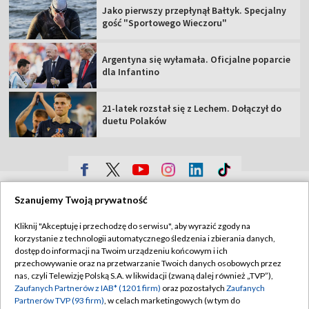
Jako pierwszy przepłynął Bałtyk. Specjalny
gość "Sportowego Wieczoru"
Argentyna się wyłamała. Oficjalne poparcie
dla Infantino
21-latek rozstał się z Lechem. Dołączył do
duetu Polaków
TVP
Szanujemy Twoją prywatność
Abonament TVP
Regulamin TVP
Kliknij "Akceptuję i przechodzę do serwisu", aby wyrazić zgody na
Polityka prywatności
Sklep TVP
korzystanie z technologii automatycznego śledzenia i zbierania danych,
dostęp do informacji na Twoim urządzeniu końcowym i ich
Biuro Reklamy
Moje zgody
przechowywanie oraz na przetwarzanie Twoich danych osobowych przez
nas, czyli Telewizję Polską S.A. w likwidacji (zwaną dalej również „TVP”),
Oferta Handlowa
Biuro reklamy
Zaufanych Partnerów z IAB* (1201 firm)
oraz pozostałych
Zaufanych
Partnerów TVP (93 firm)
, w celach marketingowych (w tym do
Telegazeta ogłoszenia
Kontakt