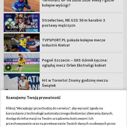
kolejne wyścigi?
Strzelectwo, ME U23: 50 m karabin 3
postawy mężczyzn
TVPSPORT.PL pokaże kolejne mecze
Industrii Kielce!
Pogoń Szczecin – GKS Górnik Łęczna:
oglądaj mecz Orlen Ekstraligi kobiet
Hit w Toronto! Znamy godzinę meczu
Świątek
Szanujemy Twoją prywatność
Kliknij "Akceptuję i przechodzę do serwisu", aby wyrazić zgody na
korzystanie z technologii automatycznego śledzenia i zbierania danych,
TVP
dostęp do informacji na Twoim urządzeniu końcowym i ich
przechowywanie oraz na przetwarzanie Twoich danych osobowych przez
Abonament TVP
Regulamin TVP