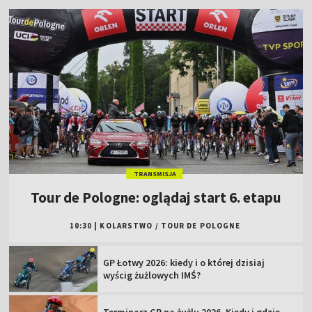
TRANSMISJA
Tour de Pologne: oglądaj start 6. etapu
10:30
|
KOLARSTWO
/
TOUR DE POLOGNE
GP Łotwy 2026: kiedy i o której dzisiaj
wyścig żużlowych IMŚ?
Terminarz GP na żużlu 2026. Kiedy i gdzie