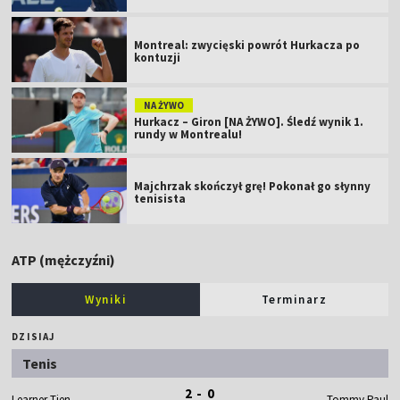
Montreal: zwycięski powrót Hurkacza po
kontuzji
NA ŻYWO
Hurkacz – Giron [NA ŻYWO]. Śledź wynik 1.
rundy w Montrealu!
Majchrzak skończył grę! Pokonał go słynny
tenisista
ATP (mężczyźni)
Wyniki
Terminarz
DZISIAJ
Tenis
2 - 0
Learner Tien
Tommy Paul