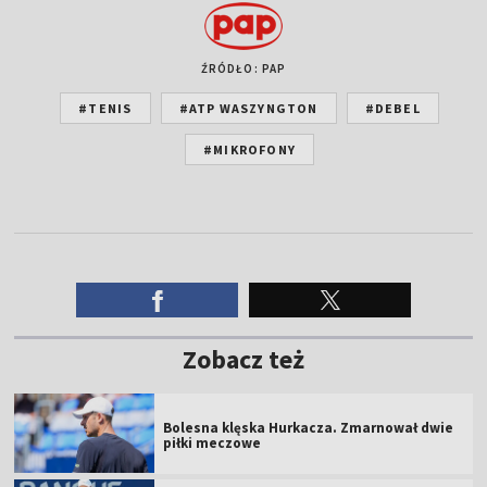
ŹRÓDŁO: PAP
#TENIS
#ATP WASZYNGTON
#DEBEL
#MIKROFONY
Zobacz też
Bolesna klęska Hurkacza. Zmarnował dwie
piłki meczowe