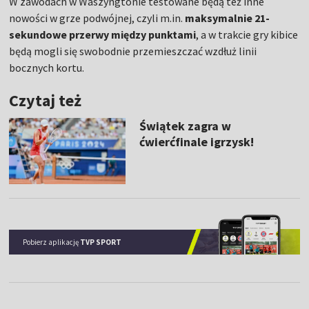
W zawodach w Waszyngtonie testowane będą też inne
nowości w grze podwójnej, czyli m.in.
maksymalnie 21-
sekundowe przerwy między punktami
, a w trakcie gry kibice
będą mogli się swobodnie przemieszczać wzdłuż linii
bocznych kortu.
Czytaj też
Świątek zagra w
ćwierćfinale igrzysk!
Pobierz aplikację
TVP SPORT