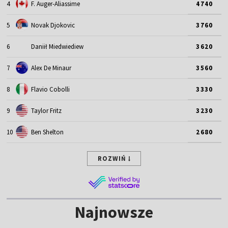
4
F. Auger-Aliassime
4740
5
Novak Djokovic
3760
6
Daniił Miedwiediew
3620
7
Alex De Minaur
3560
8
Flavio Cobolli
3330
9
Taylor Fritz
3230
10
Ben Shelton
2680
ROZWIŃ
Najnowsze