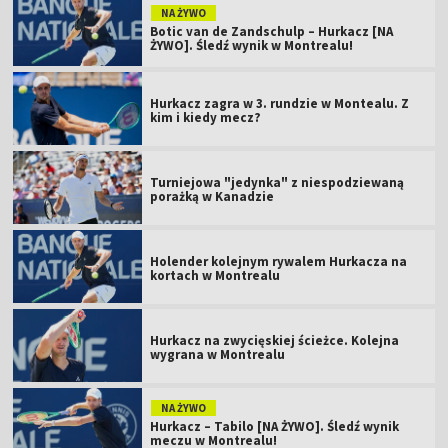
NA ŻYWO
Botic van de Zandschulp – Hurkacz [NA
ŻYWO]. Śledź wynik w Montrealu!
Hurkacz zagra w 3. rundzie w Montealu. Z
kim i kiedy mecz?
Turniejowa "jedynka" z niespodziewaną
porażką w Kanadzie
Holender kolejnym rywalem Hurkacza na
kortach w Montrealu
Hurkacz na zwycięskiej ścieżce. Kolejna
wygrana w Montrealu
NA ŻYWO
Hurkacz – Tabilo [NA ŻYWO]. Śledź wynik
meczu w Montrealu!