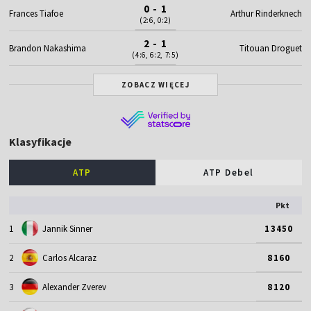
0 - 1
Frances Tiafoe
Arthur Rinderknech
(2:6, 0:2)
2 - 1
Brandon Nakashima
Titouan Droguet
(4:6, 6:2, 7:5)
ZOBACZ WIĘCEJ
Klasyfikacje
ATP
ATP Debel
Pkt
1
Jannik Sinner
13450
2
Carlos Alcaraz
8160
3
Alexander Zverev
8120