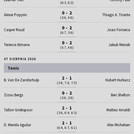
(6:3, 6:2)
0 - 2
Alexei Popyrin
Thiago A. Tirante
(3:6, 4:6)
0 - 2
Casper Ruud
Joao Fonseca
(6:7, 3:6)
0 - 2
Terence Atmane
Jakub Mensik
(5:7, 4:6)
07 SIERPNIA 2026
Tenis
2 - 1
B. Van De Zandschulp
Hubert Hurkacz
(3:6, 7:6, 7:5)
0 - 2
Zizou Bergs
Ben Shelton
(3:6, 2:6)
2 - 1
Tallon Griekspoor
Matteo Arnaldi
(3:6, 6:4, 6:3)
2 - 1
D. Merida Aguilar
Alex Michelsen
(6:4, 6:7, 6:1)