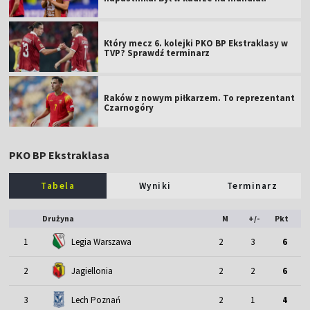
Który mecz 6. kolejki PKO BP Ekstraklasy w
TVP? Sprawdź terminarz
Raków z nowym piłkarzem. To reprezentant
Czarnogóry
PKO BP Ekstraklasa
Tabela
Wyniki
Terminarz
Drużyna
M
+/-
Pkt
1
Legia Warszawa
2
3
6
2
Jagiellonia
2
2
6
3
Lech Poznań
2
1
4