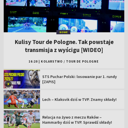
NOWE
Kulisy Tour de Pologne. Tak powstaje
transmisja z wyścigu [WIDEO]
16:20
|
KOLARSTWO
/
TOUR DE POLOGNE
STS Puchar Polski: losowanie par 1. rundy
[ZAPIS]
Lech – Klaksvik dziś w TVP. Znamy składy!
Relacja na żywo z meczu Raków –
Hammarby dziś w TVP. Sprawdź składy!