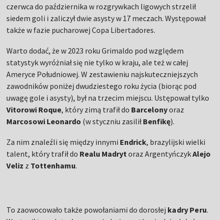
czerwca do października w rozgrywkach ligowych strzelił
siedem goli i zaliczył dwie asysty w 17 meczach. Występował
także w fazie pucharowej Copa Libertadores.
Warto dodać, że w 2023 roku Grimaldo pod względem
statystyk wyróżniał się nie tylko w kraju, ale też w całej
Ameryce Południowej. W zestawieniu najskuteczniejszych
zawodników poniżej dwudziestego roku życia (biorąc pod
uwagę gole i asysty), był na trzecim miejscu. Ustępował tylko
Vitorowi Roque
, który zimą trafił do
Barcelony
oraz
Marcosowi Leonardo
(w styczniu zasilił
Benfikę
).
Za nim znaleźli się między innymi
Endrick
, brazylijski wielki
talent, który trafił do
Realu Madryt
oraz Argentyńczyk
Alejo
Veliz
z
Tottenhamu
.
To zaowocowało także powołaniami do dorosłej
kadry Peru
.