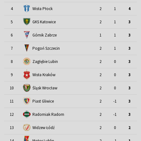
4
Wisła Płock
2
1
4
5
GKS Katowice
2
1
3
6
Górnik Zabrze
1
1
3
7
Pogoń Szczecin
2
1
3
8
Zagłębie Lubin
2
0
3
9
Wisła Kraków
2
0
3
Śląsk Wrocław
10
2
0
3
11
Piast Gliwice
2
-1
3
12
Radomiak Radom
2
-1
3
13
Widzew Łódź
2
0
2
Motor Lublin
14
2
-1
1