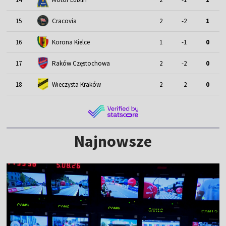
15
Cracovia
2
-2
1
16
Korona Kielce
1
-1
0
17
Raków Częstochowa
2
-2
0
18
Wieczysta Kraków
2
-2
0
Najnowsze