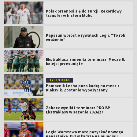
Polak przenosi się do Turcji. Rekordowy
transfer w historii klubu
Papszun wprost o rywalach Legii. "To robi
wrażenie"
Ekstraklasa zmieniła terminarz. Mecze 6.
kolejki przesunięte
TYLKO U NAS
Pomocnik Lecha poza kadrą na mecz z
Klaksvik. Zostanie wypożyczony
Zobacz wyniki i terminarz PKO BP
Ekstraklasy w sezonie 2026/27
Legia Warszawa może pozyskać nowego
napastnika. Był w kadrze na mundial!