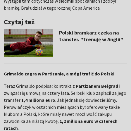
Wystąpił tam dotychczas w siedmiu spotkaniach i zdobył
bramkę. Brał udział w tegorocznej Copa America.
Czytaj też
Polski bramkarz czeka na
transfer. "Trenuję w Anglii"
Grimaldo zagra w Partizanie, a mógł trafić do Polski
Teraz Grimaldo podpisał kontrakt z
Partizanem Belgrad
i
związał się umową na cztery lata. Serbski klub zapłacił za jego
transfer
1,4 miliona euro
. Jak jednak się dowiedzieliśmy,
Peruwiańczyk w ostatnich miesiącach był oferowany także
klubom z Polski, które miały nawet możliwość zakupu
zawodnika za niższą kwotę,
1,2 miliona euro w czterech
ratach
.