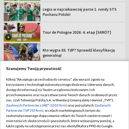
Legia w najciekawszej parze 1. rundy STS
Pucharu Polski!
Tour de Pologne 2026: 4. etap [SKRÓT]
Kto wygra 83. TdP? Sprawdź klasyfikację
generalną!
Szanujemy Twoją prywatność
Kliknij "Akceptuję i przechodzę do serwisu", aby wyrazić zgody na
korzystanie z technologii automatycznego śledzenia i zbierania danych,
TVP
dostęp do informacji na Twoim urządzeniu końcowym i ich
Abonament TVP
Regulamin TVP
przechowywanie oraz na przetwarzanie Twoich danych osobowych przez
nas, czyli Telewizję Polską S.A. w likwidacji (zwaną dalej również „TVP”),
Polityka prywatności
Sklep TVP
Zaufanych Partnerów z IAB* (1201 firm)
oraz pozostałych
Zaufanych
Partnerów TVP (93 firm)
, w celach marketingowych (w tym do
Biuro Reklamy
Moje zgody
zautomatyzowanego dopasowania reklam do Twoich zainteresowań i
mierzenia ich skuteczności) i pozostałych, które wskazujemy poniżej, a
Oferta Handlowa
Biuro reklamy
także zgody na udostępnianie przez nas identyfikatora PPID do Google.