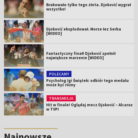
Brakowało tylko tego złota. Djoković wygrał
wszystko!
Djoković eksplodował. Morze łez Serba
[WIDEO]
Fantastyczny finał! Djoković spełnił
największe marzenie [WIDEO]
POLECAMY
Psycholog Igi Świątek: odbiór tego medalu
może być różny
TRANSMISJA
Hit w finale! Oglądaj mecz Djoković – Alcaraz
w TVP!
Najnowsze