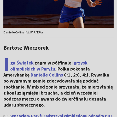
Danielle Collins (fot. PAP / EPA)
Bartosz Wieczorek
I
ga Świątek
zagra w półfinale
igrzysk
olimpijskich w Paryżu
. Polka pokonała
Amerykankę
Danielle Collins
6:1, 2:6, 4:1. Rywalka
po wygranym gemie zdecydowała się poddać
spotkanie. W mixed zonie przyznała, że mierzyła się
z kontuzją mięśni brzucha, a dzień wcześniej
podczas meczu o awans do ćwierćfinału doznała
udaru słonecznego.
👉
Sensacja w Paryżu! Mistrzyni Wimbledonu odpadła z IO