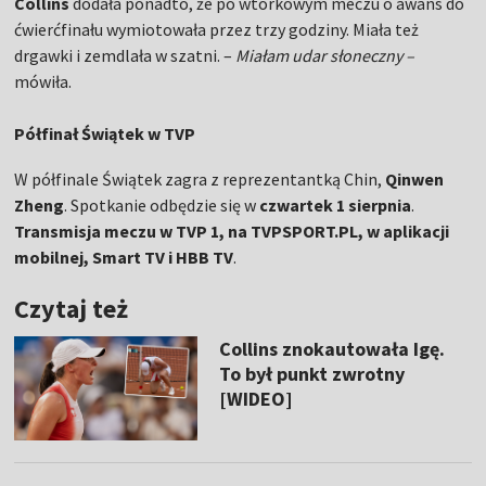
Collins
dodała ponadto, że po wtorkowym meczu o awans do
ćwierćfinału wymiotowała przez trzy godziny. Miała też
drgawki i zemdlała w szatni. –
Miałam udar słoneczny –
mówiła.
Półfinał Świątek w TVP
W półfinale Świątek zagra z reprezentantką Chin,
Qinwen
Zheng
. Spotkanie odbędzie się w
czwartek 1 sierpnia
.
Transmisja meczu w TVP 1, na TVPSPORT.PL, w aplikacji
mobilnej, Smart TV i HBB TV
.
Czytaj też
Collins znokautowała Igę.
To był punkt zwrotny
[WIDEO]