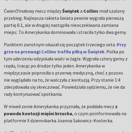
Ćwierćfinałowy mecz między
Świątek
a
Collins
miał szalony
przebieg. Najlepsza rakieta świata pewnie wygrała pierwszą
partię 6:1, ale w drugiej nastąpiła nieoczekiwana zamiana
miejsc. To Amerykanka dominowała i straciła tylko dwa gemy.
Punktem zwrotnym okazał się początek trzeciego seta.
Przy
grze na przewagi Collins trafiła piłką w Świątek
. Polka po
tym uderzeniu odzyskała wiatr w żagle. Wygrała cztery gemy z
rzędu, tracąc po drodze tylko jeden. Amerykanka w
międzyczasie poprosiła o przerwę medyczną, choć z pozoru
nie wyglądało na to, że walczyła z kontuzją. Przy stanie 1:4
zdecydowała się skreczować. Powiedziała sędziemu, że nie da
rady kontynuować spotkania.
W mixed zonie Amerykanka przyznała, że poddała mecz
z
powodu kontuzji mięśni brzucha
, o czym poinformowała na
platformie X dziennikarka Joanna Sakowicz-Kostecka.