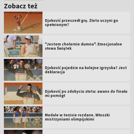
Zobacz też
Djoković przeszedł grę. Złoto uczyni go
spełnionym?
"Jestem cholernie dumna". Emocjonalne
słowa Świątek
Djoković pojedzie na kolejne igrzyska? Jest
deklaracja
Djoković po zdobyciu złota: awans do finału
mi pomógł
Medale w tenisie rozdane. Włoszki
mistrzyniami olimpijskimi