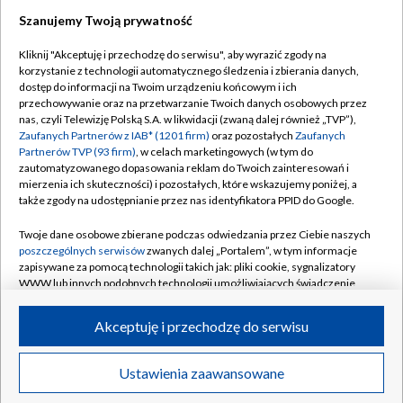
TVP
Szanujemy Twoją prywatność
Abonament TVP
Regulamin TVP
Kliknij "Akceptuję i przechodzę do serwisu", aby wyrazić zgody na
Polityka prywatności
Sklep TVP
korzystanie z technologii automatycznego śledzenia i zbierania danych,
dostęp do informacji na Twoim urządzeniu końcowym i ich
Biuro Reklamy
Moje zgody
przechowywanie oraz na przetwarzanie Twoich danych osobowych przez
nas, czyli Telewizję Polską S.A. w likwidacji (zwaną dalej również „TVP”),
Oferta Handlowa
Biuro reklamy
Zaufanych Partnerów z IAB* (1201 firm)
oraz pozostałych
Zaufanych
Partnerów TVP (93 firm)
, w celach marketingowych (w tym do
Telegazeta ogłoszenia
Kontakt
zautomatyzowanego dopasowania reklam do Twoich zainteresowań i
Emisja w TVP
mierzenia ich skuteczności) i pozostałych, które wskazujemy poniżej, a
także zgody na udostępnianie przez nas identyfikatora PPID do Google.
Kanały
Rada Programowa
Twoje dane osobowe zbierane podczas odwiedzania przez Ciebie naszych
Ogłoszenia przetargowe
poszczególnych serwisów
zwanych dalej „Portalem”, w tym informacje
©2026 Telewizja Polska Spółka Akcyjna w likwidacji
zapisywane za pomocą technologii takich jak: pliki cookie, sygnalizatory
Akademia Telewizyjna
WWW lub innych podobnych technologii umożliwiających świadczenie
Informacje o nadawcy
dopasowanych i bezpiecznych usług, personalizację treści oraz reklam,
udostępnianie funkcji mediów społecznościowych oraz analizowanie
Akceptuję i przechodzę do serwisu
Centrum informacji TVP
ruchu w Internecie.
System NOS
Twoje dane osobowe zbierane podczas odwiedzania przez Ciebie
Więcej
Ustawienia zaawansowane
Polska
Wideo
poszczególnych serwisów
na Portalu, takie jak adresy IP, identyfikatory
Zgłoś program (ROPAT)
Twoich urządzeń końcowych i identyfikatory plików cookie, informacje o