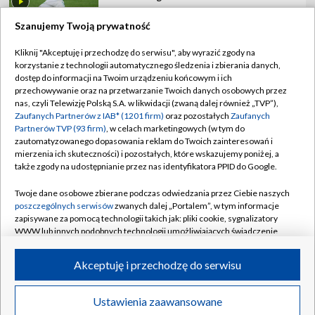
Szanujemy Twoją prywatność
Kliknij "Akceptuję i przechodzę do serwisu", aby wyrazić zgody na
korzystanie z technologii automatycznego śledzenia i zbierania danych,
TVP
dostęp do informacji na Twoim urządzeniu końcowym i ich
przechowywanie oraz na przetwarzanie Twoich danych osobowych przez
Abonament TVP
Regulamin TVP
nas, czyli Telewizję Polską S.A. w likwidacji (zwaną dalej również „TVP”),
Polityka prywatności
Sklep TVP
Zaufanych Partnerów z IAB* (1201 firm)
oraz pozostałych
Zaufanych
Partnerów TVP (93 firm)
, w celach marketingowych (w tym do
Biuro Reklamy
Moje zgody
zautomatyzowanego dopasowania reklam do Twoich zainteresowań i
mierzenia ich skuteczności) i pozostałych, które wskazujemy poniżej, a
Oferta Handlowa
Biuro reklamy
także zgody na udostępnianie przez nas identyfikatora PPID do Google.
Telegazeta ogłoszenia
Kontakt
Twoje dane osobowe zbierane podczas odwiedzania przez Ciebie naszych
Emisja w TVP
poszczególnych serwisów
zwanych dalej „Portalem”, w tym informacje
zapisywane za pomocą technologii takich jak: pliki cookie, sygnalizatory
Kanały
Rada Programowa
WWW lub innych podobnych technologii umożliwiających świadczenie
dopasowanych i bezpiecznych usług, personalizację treści oraz reklam,
Ogłoszenia przetargowe
udostępnianie funkcji mediów społecznościowych oraz analizowanie
©2026 Telewizja Polska Spółka Akcyjna w likwidacji
Akceptuję i przechodzę do serwisu
ruchu w Internecie.
Akademia Telewizyjna
Informacje o nadawcy
Twoje dane osobowe zbierane podczas odwiedzania przez Ciebie
Więcej
Ustawienia zaawansowane
Polska
Wideo
poszczególnych serwisów
na Portalu, takie jak adresy IP, identyfikatory