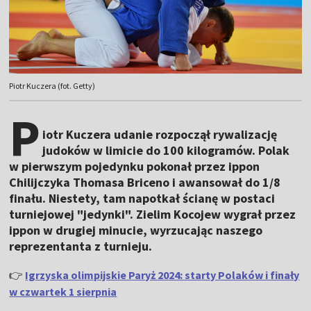
Piotr Kuczera (fot. Getty)
P
iotr Kuczera udanie rozpoczął rywalizację
judoków w limicie do 100 kilogramów. Polak
w pierwszym pojedynku pokonał przez ippon
Chilijczyka Thomasa Briceno i awansował do 1/8
finału. Niestety, tam napotkał ścianę w postaci
turniejowej "jedynki". Zielim Kocojew wygrał przez
ippon w drugiej minucie, wyrzucając naszego
reprezentanta z turnieju.
👉
Igrzyska olimpijskie Paryż 2024: starty Polaków i finały
w czwartek 1 sierpnia