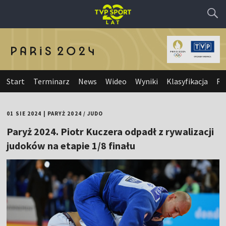
Start
Terminarz
News
Wideo
Wyniki
Klasyfikacja
Re
01 SIE 2024
|
PARYŻ 2024
/
JUDO
Paryż 2024. Piotr Kuczera odpadł z rywalizacji
judoków na etapie 1/8 finału