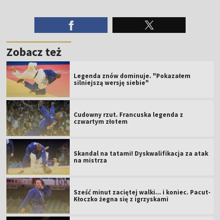
Zobacz też
Legenda znów dominuje. "Pokazałem
silniejszą wersję siebie"
Cudowny rzut. Francuska legenda z
czwartym złotem
Skandal na tatami! Dyskwalifikacja za atak
na mistrza
Sześć minut zaciętej walki... i koniec. Pacut-
Kłoczko żegna się z igrzyskami