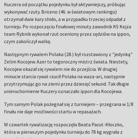
Kuczera od początku pojedynku był aktywniejszy, próbując
wykonywać rzuty. Briceno (46. w światowym rankingu)
otrzymał dwie kary shido, a w przypadku trzeciej odpadał z
turnieju. Po rozpoczęciu finałowej minuty zawodnik KS Kejza
team Rybnik wykonał rzut oceniony przez sędziów na ippon,
czym zakończył walkę.
Następnym rywalem Polaka (28.) był rozstawiony z "jedynką"
Zelim Kocojew. Azer to tegoroczny mistrz świata. Niestety,
Kocojew okazał się rywalem nie do przejścia. W drugiej
minucie starcia rywal rzucił Polaka na waza-ari, następnie
przytrzymując go na ziemi przez dziesięć sekund. Tak długie
unieruchomienie Kuczery oznaczało ippon dla Kocojewa.
Tym samym Polak pożegnał się z turniejem – przegrana w 1/8
finału nie daje możliwości startu w repasażach.
W czwartek rywalizację rozpoczęła Beata Pacut-Kłoczko,
która w pierwszym pojedynku turnieju do 78 kg wygrała z