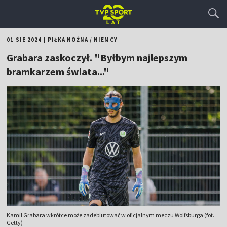
01 SIE 2024
|
PIŁKA NOŻNA
/
NIEMCY
Grabara zaskoczył. "Byłbym najlepszym
bramkarzem świata..."
Kamil Grabara wkrótce może zadebiutować w oficjalnym meczu Wolfsburga (fot.
Getty)