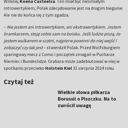
Wilków,
Koena Casteelsa
. Ten miał być nieśmiałym
introwertykiem, Polak zdecydowanie jest na drugim biegunie.
Ale nie do końca się z tym zgadza.
–
Nie jestem ani introwertykiem, ani ekstrawertykiem. Jestem
bramkarzem, stoję sobie sam na boisku. Jeśli ludzie piszą, że
jestem wulkanem w szatni, najpierw powinni do niej wejść i
zobaczyć czy tak jest
– stwierdził Polak. Przed Wolfsburgiem
sparingowy mecz z Como i początek zmagań w Pucharze
Niemiec i Bundeslidze. Grabara może zadebiutować w niej w
spotkaniu przeciwko
Holstein Kiel
31 sierpnia 2024 roku.
Czytaj też
Wielkie słowa piłkarza
Borussii o Piszczku. Na to
zwrócił uwagę