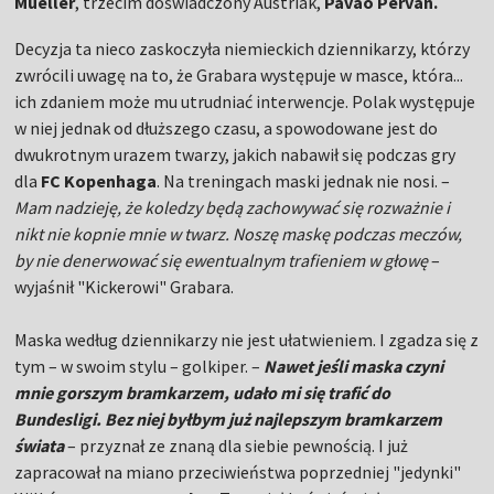
Mueller
, trzecim doświadczony Austriak,
Pavao Pervan.
Decyzja ta nieco zaskoczyła niemieckich dziennikarzy, którzy
zwrócili uwagę na to, że Grabara występuje w masce, która...
ich zdaniem może mu utrudniać interwencje. Polak występuje
w niej jednak od dłuższego czasu, a spowodowane jest do
dwukrotnym urazem twarzy, jakich nabawił się podczas gry
dla
FC Kopenhaga
. Na treningach maski jednak nie nosi. –
Mam nadzieję, że koledzy będą zachowywać się rozważnie i
nikt nie kopnie mnie w twarz. Noszę maskę podczas meczów,
by nie denerwować się ewentualnym trafieniem w głowę
–
wyjaśnił "Kickerowi" Grabara.
Maska według dziennikarzy nie jest ułatwieniem. I zgadza się z
tym – w swoim stylu – golkiper. –
Nawet jeśli maska czyni
mnie gorszym bramkarzem, udało mi się trafić do
Bundesligi. Bez niej byłbym już najlepszym bramkarzem
świata
– przyznał ze znaną dla siebie pewnością. I już
zapracował na miano przeciwieństwa poprzedniej "jedynki"