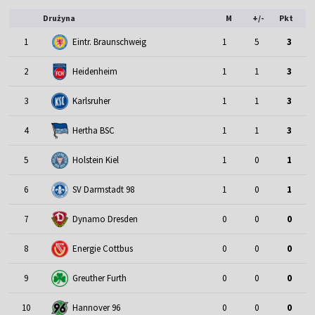
Drużyna
M
+/-
Pkt
1
Eintr. Braunschweig
1
5
3
2
Heidenheim
1
1
3
3
Karlsruher
1
1
3
4
Hertha BSC
1
1
3
5
Holstein Kiel
1
0
1
6
SV Darmstadt 98
1
0
1
7
Dynamo Dresden
0
0
0
8
Energie Cottbus
0
0
0
9
Greuther Furth
0
0
0
10
Hannover 96
0
0
0