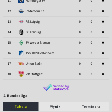
11
Hamburger SV
0
0
0
12
Paderborn 07
0
0
0
13
RB Leipzig
0
0
0
14
SC Freiburg
0
0
0
15
SV Werder Bremen
0
0
0
16
TSG 1899 Hoffenheim
0
0
0
17
Union Berlin
0
0
0
18
VfB Stuttgart
0
0
0
2. Bundesliga
Tabela
Wyniki
Terminarz