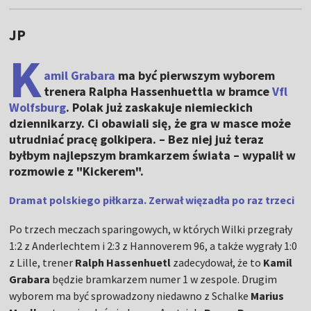
JP
K
amil Grabara
ma być pierwszym wyborem
trenera Ralpha Hassenhuettla w bramce
Vfl
Wolfsburg
. Polak już zaskakuje niemieckich
dziennikarzy. Ci obawiali się, że gra w masce może
utrudniać pracę golkipera. – Bez niej już teraz
byłbym najlepszym bramkarzem świata – wypalił w
rozmowie z "Kickerem".
Dramat polskiego piłkarza. Zerwał więzadła po raz trzeci
Po trzech meczach sparingowych, w których Wilki przegrały
1:2 z Anderlechtem i 2:3 z Hannoverem 96, a także wygrały 1:0
z Lille, trener
Ralph Hassenhuetl
zadecydował, że to
Kamil
Grabara
będzie bramkarzem numer 1 w zespole. Drugim
wyborem ma być sprowadzony niedawno z Schalke
Marius