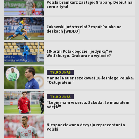
Polski bramkarz zastąpił Grabarę. Debiut na
zero z tyłu!
Żukowski już strzela! Zespół Polaka na
deskach [WIDEO]
18-letni Polak będzie "jedynką" w
Wolfsburgu. Grabara na wylocie?
TYLKO U NAS
Manuel Neuer zszokował 18-letniego Polaka.
"Osłupiałem"
TYLKO U NAS
"Legię mam w sercu. Szkoda, że musiałem
odejść"
Niespodziewana decyzja reprezentanta
Polski