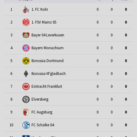
1
1. FC Koln
0
0
0
2
1. FSV Mainz 05
0
0
0
3
Bayer 04 Leverkusen
0
0
0
4
Bayern Monachium
0
0
0
5
Borussia Dortmund
0
0
0
6
Borussia M'gladbach
0
0
0
7
Eintracht Frankfurt
0
0
0
8
Elversberg
0
0
0
9
FC Augsburg
0
0
0
10
FC Schalke 04
0
0
0