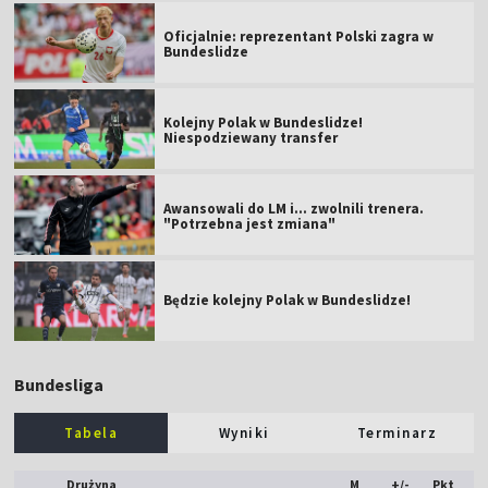
Oficjalnie: reprezentant Polski zagra w
Bundeslidze
Kolejny Polak w Bundeslidze!
Niespodziewany transfer
Awansowali do LM i... zwolnili trenera.
"Potrzebna jest zmiana"
Będzie kolejny Polak w Bundeslidze!
Bundesliga
Tabela
Wyniki
Terminarz
Drużyna
M
+/-
Pkt