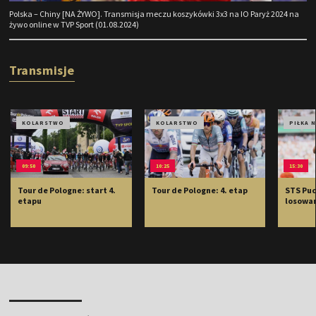
Polska – Chiny [NA ŻYWO]. Transmisja meczu koszykówki 3x3 na IO Paryż 2024 na
żywo online w TVP Sport (01.08.2024)
Transmisje
KOLARSTWO
KOLARSTWO
PIŁKA 
09:50
10:25
15:30
Tour de Pologne: start 4.
Tour de Pologne: 4. etap
STS Puc
etapu
losowan