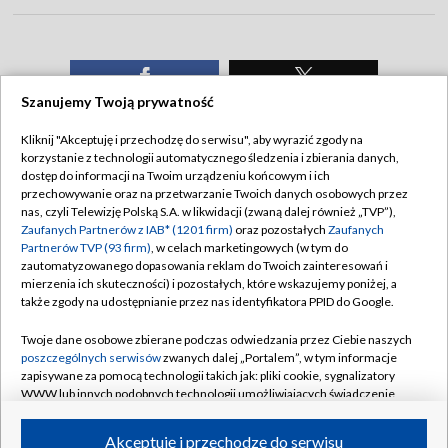
Szanujemy Twoją prywatność
Kliknij "Akceptuję i przechodzę do serwisu", aby wyrazić zgody na
korzystanie z technologii automatycznego śledzenia i zbierania danych,
TVP
dostęp do informacji na Twoim urządzeniu końcowym i ich
przechowywanie oraz na przetwarzanie Twoich danych osobowych przez
Abonament TVP
Regulamin TVP
nas, czyli Telewizję Polską S.A. w likwidacji (zwaną dalej również „TVP”),
Polityka prywatności
Sklep TVP
Zaufanych Partnerów z IAB* (1201 firm)
oraz pozostałych
Zaufanych
Partnerów TVP (93 firm)
, w celach marketingowych (w tym do
Biuro Reklamy
Moje zgody
zautomatyzowanego dopasowania reklam do Twoich zainteresowań i
mierzenia ich skuteczności) i pozostałych, które wskazujemy poniżej, a
Oferta Handlowa
Biuro reklamy
także zgody na udostępnianie przez nas identyfikatora PPID do Google.
Telegazeta ogłoszenia
Kontakt
Twoje dane osobowe zbierane podczas odwiedzania przez Ciebie naszych
Emisja w TVP
poszczególnych serwisów
zwanych dalej „Portalem”, w tym informacje
zapisywane za pomocą technologii takich jak: pliki cookie, sygnalizatory
Kanały
Rada Programowa
WWW lub innych podobnych technologii umożliwiających świadczenie
dopasowanych i bezpiecznych usług, personalizację treści oraz reklam,
Ogłoszenia przetargowe
udostępnianie funkcji mediów społecznościowych oraz analizowanie
©2026 Telewizja Polska Spółka Akcyjna w likwidacji
Akceptuję i przechodzę do serwisu
ruchu w Internecie.