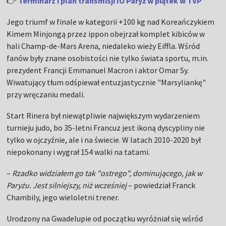
👉
Terminarz i plan transmisji IO Paryż w piątek w TVP
Jego triumf w finale w kategorii +100 kg nad Koreańczykiem
Kimem Minjongą przez ippon obejrzał komplet kibiców w
hali Champ-de-Mars Arena, niedaleko wieży Eiffla. Wśród
fanów były znane osobistości nie tylko świata sportu, m.in.
prezydent Francji Emmanuel Macron i aktor Omar Sy.
Wiwatujący tłum odśpiewał entuzjastycznie "Marsyliankę"
przy wręczaniu medali.
Start Rinera był niewątpliwie największym wydarzeniem
turnieju judo, bo 35-letni Francuz jest ikoną dyscypliny nie
tylko w ojczyźnie, ale i na świecie. W latach 2010-2020 był
niepokonany i wygrał 154 walki na tatami.
–
Rzadko widziałem go tak "ostrego", dominującego, jak w
Paryżu. Jest silniejszy, niż wcześniej
– powiedział Franck
Chambily, jego wieloletni trener.
Urodzony na Gwadelupie od początku wyróżniał się wśród