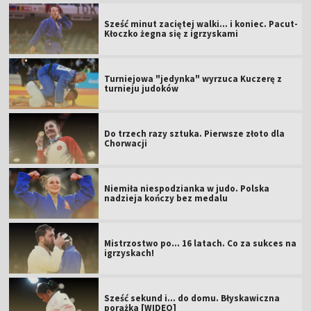
Sześć minut zaciętej walki... i koniec. Pacut-
Kłoczko żegna się z igrzyskami
Turniejowa "jedynka" wyrzuca Kuczerę z
turnieju judoków
Do trzech razy sztuka. Pierwsze złoto dla
Chorwacji
Niemiła niespodzianka w judo. Polska
nadzieja kończy bez medalu
Mistrzostwo po... 16 latach. Co za sukces na
igrzyskach!
Sześć sekund i... do domu. Błyskawiczna
porażka [WIDEO]