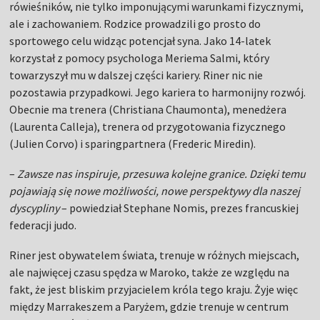
rówieśników, nie tylko imponującymi warunkami fizycznymi,
ale i zachowaniem. Rodzice prowadzili go prosto do
sportowego celu widząc potencjał syna. Jako 14-latek
korzystał z pomocy psychologa Meriema Salmi, który
towarzyszył mu w dalszej części kariery. Riner nic nie
pozostawia przypadkowi. Jego kariera to harmonijny rozwój.
Obecnie ma trenera (Christiana Chaumonta), menedżera
(Laurenta Calleja), trenera od przygotowania fizycznego
(Julien Corvo) i sparingpartnera (Frederic Miredin).
–
Zawsze nas inspiruje, przesuwa kolejne granice. Dzięki temu
pojawiają się nowe możliwości, nowe perspektywy dla naszej
dyscypliny
– powiedział Stephane Nomis, prezes francuskiej
federacji judo.
Riner jest obywatelem świata, trenuje w różnych miejscach,
ale najwięcej czasu spędza w Maroko, także ze względu na
fakt, że jest bliskim przyjacielem króla tego kraju. Żyje więc
między Marrakeszem a Paryżem, gdzie trenuje w centrum