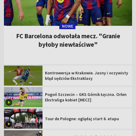
NOWE
FC Barcelona odwołała mecz. "Granie
byłoby niewłaściwe"
Kontrowersja w Krakowie. Jasny i oczywisty
błąd sędziów Ekstraklasy
Pogoń Szczecin – GKS Górnik Łęczna. Orlen
Ekstraliga kobiet [MECZ]
Tour de Pologne: oglądaj start 6. etapu