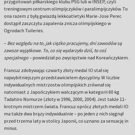
przygotowań piłkarskiego klubu PSG lub w INSEP, czyli
treningowym centrum olimpijczyków i paralimpijczyków. To
ona razem z byłą gwiazdą lekkoatletyki Marie-Jose Perec
dostąpił zaszczytu zapalenia znicza olimpijskiego w
Ogrodach Tuileries.
–
Bez względu na to, jak ciężko pracujemy, dni zawodów są
zawsze wyjątkowe. To, co się wydarzyło dziś, to coś
specjalnego –
powiedział po zwycięstwie nad Koreańczykiem.
Francuz zdobywając czwarty złoty medal IO stał się
najwybitniejszym przedstawicielem dyscypliny. W liczbie
indywidualnych mistrzostw olimpijskich zrównał się
natomiast z Japończykiem walczącym w kategorii 60 kg
Tadahiro Nomurze (złoty w 1996, 2000, 2004). Jest także 11-
krotnym mistrzem świata. Francuz oprócz złotych medali IO
ma także dwa brązy indywidualnie – po jeden z nich sięgnął
przed trzema laty w stolicy Japonii, co uznano za sensację in
minus.