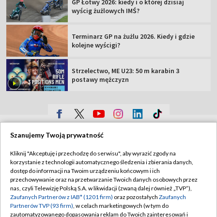
GP Łotwy 2026: kiedy i o której dzisiaj
wyścig żużlowych IMŚ?
Terminarz GP na żużlu 2026. Kiedy i gdzie
kolejne wyścigi?
Strzelectwo, ME U23: 50 m karabin 3
postawy mężczyzn
TVP
Szanujemy Twoją prywatność
Abonament TVP
Regulamin TVP
Kliknij "Akceptuję i przechodzę do serwisu", aby wyrazić zgody na
Polityka prywatności
Sklep TVP
korzystanie z technologii automatycznego śledzenia i zbierania danych,
dostęp do informacji na Twoim urządzeniu końcowym i ich
Biuro Reklamy
Moje zgody
przechowywanie oraz na przetwarzanie Twoich danych osobowych przez
nas, czyli Telewizję Polską S.A. w likwidacji (zwaną dalej również „TVP”),
Oferta Handlowa
Biuro reklamy
Zaufanych Partnerów z IAB* (1201 firm)
oraz pozostałych
Zaufanych
Partnerów TVP (93 firm)
, w celach marketingowych (w tym do
Telegazeta ogłoszenia
Kontakt
zautomatyzowanego dopasowania reklam do Twoich zainteresowań i