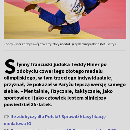
Teddy Riner zdobył swój czwarty złoty medal igrzysk olimpijskich (fot. Getty)
S
łynny francuski judoka Teddy Riner po
zdobyciu czwartego złotego medalu
olimpijskiego, w tym trzeciego indywidualnie,
przyznał, że pokazał w Paryżu lepszą wersję samego
siebie. – Mentalnie, fizycznie, taktycznie, jako
sportowiec i jako człowiek jestem silniejszy -
powiedział 35-latek.
👉
Ile zdobyczy dla Polski? Sprawdź klasyfikację
medalową IO